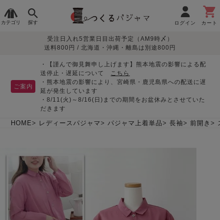
カテゴリ
探す
ログイン
カート
受注日入れ5営業日目出荷予定（AM9時〆）
季節で
生地で
目的別で
デザインで
はじめて
送料800円 / 北海道・沖縄・離島は別途800円
さがす
さがす
さがす
さがす
の方へ
レディースパジャマ
・【謹んで御見舞申し上げます】熊本地震の影響による配
送停止・遅延について
こちら
・熊本地震の影響により、宮崎県・鹿児島県への配送に遅
ご案内
延が発生しています
・8/11(火)～8/16(日)までの期間をお盆休みとさせていた
敏感肌用
入院・介護
つくるパジャマとは
胸が目立たない
夏パジャマ特集
迷ったら、まずはこの
だきます
パジャマ
パジャマ
パジャマ！
綿100%
リネン・麻
シルク/絹
長袖
半袖
七分袖
HOME
レディースパジャマ
パジャマ上着単品
長袖
前開き
すべてのレデ
ィース
パジャマ
マタニティ
ペアで
お支払い・送料・配送
返品・交換について
眠れる作務衣特集
よくあるご質問
前開き
かぶり
ワンピース
パジャマ
そろえたい
について
オーガニック素材
ガーゼ
サテン織り
春
夏
秋
冬