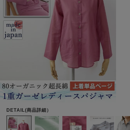
メンズパジャマ
上着単品
作務衣
胸がすけない
羽織・バスロ
体型別におすすめパジ
年齢別におすすめパジ
ルームウェア
会社概要
お買い物ガイド
安心の日本製
ーブ
ャマ
ャマ
サッカー/ちぢみ 楊
ニット/ストレッチ
起毛/フランネル
柳
ズボン単品
SDGsの取り組み
インナーウェア
生活雑貨
カタログギフト
春
夏
秋
冬
柄物
長袖
半袖
七分袖
ガールズパジャマ
すべてのメン
ズ
売れ筋ランキング
新着商品
パジャマ
- Item Ranking -
- New Arrival -