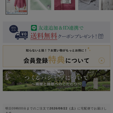
前開き
かぶり
スリーパー
目的別でさがす一覧はこちら
売れ筋ランキング
新着商品
- Item Ranking -
- New Arrival -
上着単品
作務衣
羽織・バスロ
すべての生地一覧はこちら
春
夏
秋
冬
ーブ
ボーイズパジャマ
ズボン単品
ガールズ長袖
ガールズ半袖
ワンピース
春
夏
秋
冬
明日
09時00分
までのご注文で
2026/08/22（土）
に
宅配便
でお届けし
すべてのキッ
ます。