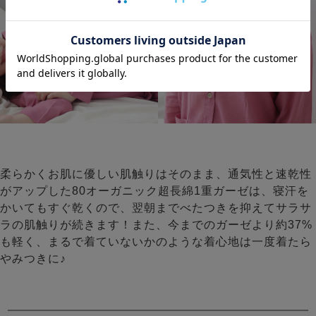
柔らかくお肌に優しい肌触りはそのまま、通気性と速乾性
がアップした80オーガニック超長綿1重ガーゼは、寝汗を
かいてもすぐ乾くので、翌朝までべたつきを抑えてサラサ
ラの肌触りが続きます！また、今までのガーゼより約37%
も軽く、まるで着ていないかのような着心地は一度着たら
やみつきに♪