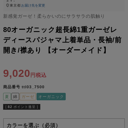
ズ
パジャマ
東京都
お届け先を変更
新感覚ガーゼ！柔らかいのにサラサラの肌触り
ガールズ前開
ガールズかぶ
ボーイズ長袖
80オーガニック超長綿1重ガーゼレ
き
り
ディースパジャマ上着単品・長袖/前
開き/襟あり 【オーダーメイド】
売れ筋ランキング
新着商品
- Item Ranking -
- New Arrival -
ボーイズ半袖
ボーイズ前開
ボーイズかぶ
9,020
き
り
税込
すべての季節のパジャマ一覧はこちら
商品番号
ttl03_7500
夏
綿
ガーゼ
オーガニック
[
82
ポイント進呈 ]
ガールズ
上着
ガールズ
ズボ
ボーイズ
上着
ボーイズ
ズボ
単品
ン単品
単品
ン単品
カラーを選ぶ（必須）