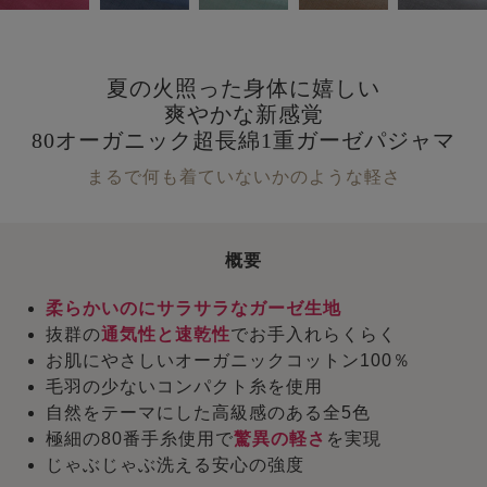
夏の火照った身体に嬉しい
爽やかな新感覚
80オーガニック超長綿1重ガーゼパジャマ
まるで何も着ていないかのような軽さ
概要
柔らかいのにサラサラなガーゼ生地
抜群の
通気性と速乾性
でお手入れらくらく
お肌にやさしいオーガニックコットン100％
毛羽の少ないコンパクト糸を使用
自然をテーマにした高級感のある全5色
極細の80番手糸使用で
驚異の軽さ
を実現
じゃぶじゃぶ洗える安心の強度