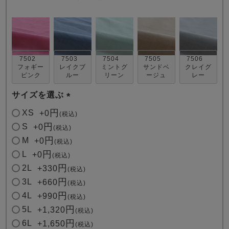
7502
7503
7504
7505
7506
フォギー
レイクブ
ミントグ
サンドベ
クレイグ
ピンク
ルー
リーン
ージュ
レー
売れ筋ランキング
新着商品
サイズを選ぶ
- Item Ranking -
- New Arrival -
(
XS
+
0
税込
必
S
+
0
税込
すべてのデザインのパジャマ一覧はこちら
須
M
+
0
税込
)
L
+
0
税込
2L
+
330
税込
3L
+
660
税込
4L
+
990
税込
5L
+
1,320
税込
6L
+
1,650
税込