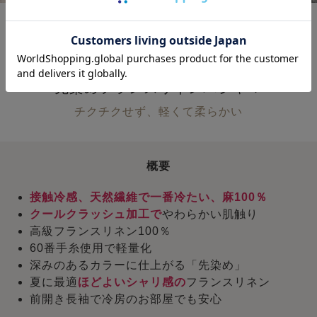
ひんやりやわらか
お顔も気分もぱっと華やぐ
先染めフランスリネンパジャマ
チクチクせず、軽くて柔らかい
概要
接触冷感、天然繊維で一番冷たい、麻100％
クールクラッシュ加工で
やわらかい肌触り
高級フランスリネン100％
60番手糸使用で軽量化
深みのあるカラーに仕上がる「先染め」
夏に最適
ほどよいシャリ感の
フランスリネン
前開き長袖で冷房のお部屋でも安心