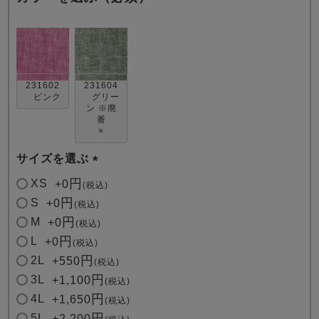
231602
231604
ピンク
グリー
ン ※廃
番
売れ筋ランキング
新着商品
×
- Item Ranking -
- New Arrival -
サイズを選ぶ
(
すべてのデザインのパジャマ一覧はこちら
XS
+
0
税込
必
S
+
0
税込
須
M
+
0
税込
)
L
+
0
税込
2L
+
550
税込
3L
+
1,100
税込
4L
+
1,650
税込
5L
+
2,200