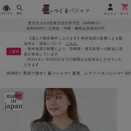
カテゴリ
探す
ログイン
カート
受注日入れ5営業日目出荷予定（AM9時〆）
季節で
生地で
目的別で
デザインで
はじめて
送料800円 / 北海道・沖縄・離島は別途800円
さがす
さがす
さがす
さがす
の方へ
レディースパジャマ
・【謹んで御見舞申し上げます】熊本地震の影響による配
送停止・遅延について
こちら
・熊本地震の影響により、宮崎県・鹿児島県への配送に遅
ご案内
延が発生しています
・8/11(火)～8/16(日)までの期間をお盆休みとさせていた
敏感肌用
入院・介護
つくるパジャマとは
胸が目立たない
夏パジャマ特集
迷ったら、まずはこの
だきます
パジャマ
パジャマ
パジャマ！
綿100%
リネン・麻
シルク/絹
長袖
半袖
七分袖
HOME
季節で探す
夏パジャマ
夏用 レディースパジャマ
6
すべてのレデ
ィース
パジャマ
マタニティ
ペアで
お支払い・送料・配送
返品・交換について
眠れる作務衣特集
よくあるご質問
前開き
かぶり
ワンピース
パジャマ
そろえたい
について
オーガニック素材
ガーゼ
サテン織り
春
夏
秋
冬