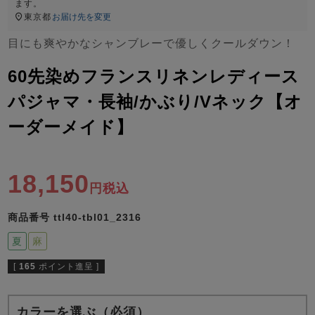
ズ
ます。
パジャマ
東京都
お届け先を変更
目にも爽やかなシャンブレーで優しくクールダウン！
ガールズ前開
ガールズかぶ
ボーイズ長袖
き
り
60先染めフランスリネンレディース
パジャマ・長袖/かぶり/Vネック【オ
ーダーメイド】
売れ筋ランキング
新着商品
- Item Ranking -
- New Arrival -
ボーイズ半袖
ボーイズ前開
ボーイズかぶ
き
り
18,150
すべての季節のパジャマ一覧はこちら
税込
商品番号
ttl40-tbl01_2316
夏
麻
[
165
ポイント進呈 ]
ガールズ
上着
ガールズ
ズボ
ボーイズ
上着
ボーイズ
ズボ
単品
ン単品
単品
ン単品
カラーを選ぶ（必須）