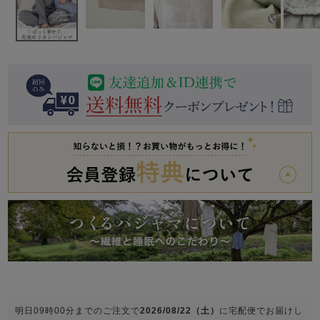
前開き
かぶり
スリーパー
目的別でさがす一覧はこちら
売れ筋ランキング
新着商品
- Item Ranking -
- New Arrival -
上着単品
作務衣
羽織・バスロ
すべての生地一覧はこちら
春
夏
秋
冬
ーブ
ボーイズパジャマ
ズボン単品
ガールズ長袖
ガールズ半袖
ワンピース
春
夏
秋
冬
すべてのキッ
明日
09時00分
までのご注文で
2026/08/22（土）
に
宅配便
でお届けし