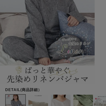
メンズパジャマ
上着単品
作務衣
胸がすけない
羽織・バスロ
体型別におすすめパジ
年齢別におすすめパジ
ルームウェア
会社概要
お買い物ガイド
安心の日本製
ーブ
ャマ
ャマ
サッカー/ちぢみ 楊
ニット/ストレッチ
起毛/フランネル
柳
ズボン単品
SDGsの取り組み
インナーウェア
生活雑貨
カタログギフト
春
夏
秋
冬
柄物
長袖
半袖
七分袖
ガールズパジャマ
すべてのメン
ズ
売れ筋ランキング
新着商品
パジャマ
- Item Ranking -
- New Arrival -