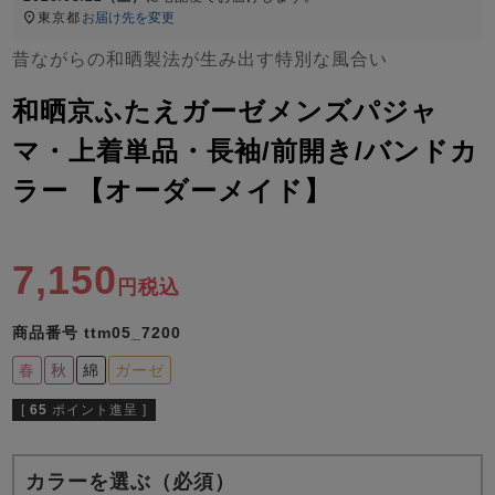
ズ
東京都
お届け先を変更
パジャマ
昔ながらの和晒製法が生み出す特別な風合い
ガールズ前開
ガールズかぶ
ボーイズ長袖
和晒京ふたえガーゼメンズパジャ
き
り
マ・上着単品・長袖/前開き/バンドカ
ラー 【オーダーメイド】
売れ筋ランキング
新着商品
- Item Ranking -
- New Arrival -
ボーイズ半袖
ボーイズ前開
ボーイズかぶ
7,150
き
り
税込
すべての季節のパジャマ一覧はこちら
商品番号
ttm05_7200
春
秋
綿
ガーゼ
[
65
ポイント進呈 ]
ガールズ
上着
ガールズ
ズボ
ボーイズ
上着
ボーイズ
ズボ
単品
ン単品
単品
ン単品
カラーを選ぶ（必須）