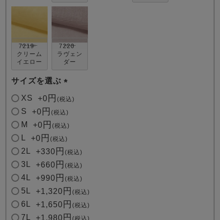
7219
7220
クリーム
ラヴェン
イエロー
ダー
サイズを選ぶ
(
XS
+
0
税込
必
S
+
0
税込
須
M
+
0
税込
)
L
+
0
税込
2L
+
330
税込
3L
+
660
税込
4L
+
990
税込
5L
+
1,320
税込
6L
+
1,650
税込
7L
+
1,980
税込