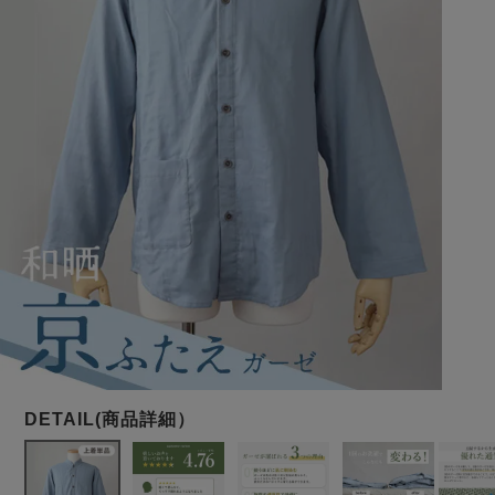
メンズパジャマ
上着単品
作務衣
胸がすけない
羽織・バスロ
体型別におすすめパジ
年齢別におすすめパジ
ルームウェア
会社概要
お買い物ガイド
安心の日本製
ーブ
ャマ
ャマ
サッカー/ちぢみ 楊
ニット/ストレッチ
起毛/フランネル
柳
ズボン単品
SDGsの取り組み
インナーウェア
生活雑貨
カタログギフト
春
夏
秋
冬
柄物
長袖
半袖
七分袖
ガールズパジャマ
すべてのメン
ズ
売れ筋ランキング
新着商品
パジャマ
- Item Ranking -
- New Arrival -