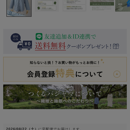
前開き
かぶり
スリーパー
目的別でさがす一覧はこちら
売れ筋ランキング
新着商品
- Item Ranking -
- New Arrival -
上着単品
作務衣
羽織・バスロ
すべての生地一覧はこちら
春
夏
秋
冬
ーブ
ボーイズパジャマ
ズボン単品
ガールズ長袖
ガールズ半袖
ワンピース
春
夏
秋
冬
すべてのキッ
2026/08/22（土）
に
宅配便
でお届けします。