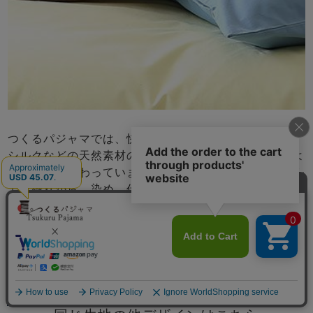
つくるパジャマでは、快眠に最適なコットン、リネン、
シルクなどの天然素材のみを厳選し、さらに肌触りのよ
い生地にこだわっています。生地はほぼ全てオリジナル
で、織りから、染め、仕上げ加工まで日本国内のものが
ほとんどです。直接、現地工場に足を運び、各分野のエ
キスパートに「こんなことできないか」と相談しながら
生地を企画することもしばしば。とことん心地よい生地
を追求しています。
メニュー