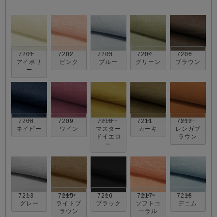
7201
7202
7203
7204
7206
アイボリ
ピンク
ブルー
グリーン
ブラウン
ー
売れ筋ランキング
新着商品
- Item Ranking -
- New Arrival -
7208
7209
7210
7211
7212
すべてのデザインのパジャマ一覧はこちら
ネイビー
ワイン
マスター
カーキ
レンガブ
ドイエロ
ラウン
ー
7213
7215
7216
7217
7218
グレー
ライトブ
ブラック
ソフトコ
デニム
ラウン
ーラル