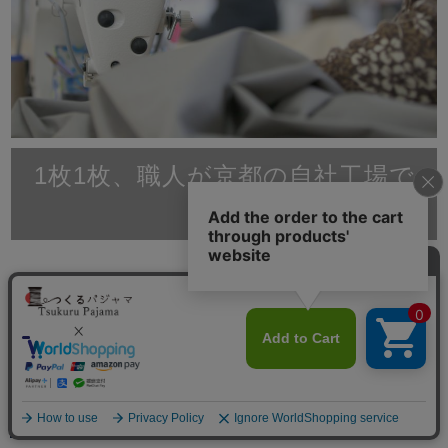
1枚1枚、職人が京都の自社工場で
縫製
滋賀と京都に自社工場をもつ、創業70年岩本繊維。大
手百貨店やインテリアショップ、寝具店へのパジャマの
卸し、ホテル等の館内着製造は年間10,000枚以上の多
数販売実績がございます。原材料を輸入、染、織、加工
縫製をすべて日本国内で行っているパジャマ専門店で
す。
メニュー