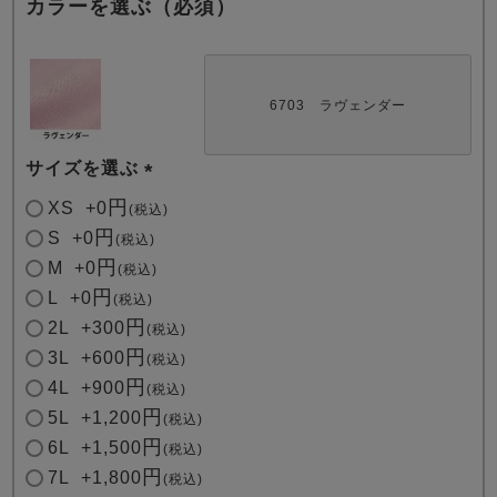
カラーを選ぶ（必須）
6703 ラヴェンダー
サイズを選ぶ
売れ筋ランキング
新着商品
(
XS
+
0
- Item Ranking -
- New Arrival -
税込
必
S
+
0
税込
須
M
+
0
税込
)
すべてのデザインのパジャマ一覧はこちら
L
+
0
税込
2L
+
300
税込
3L
+
600
税込
4L
+
900
税込
5L
+
1,200
税込
6L
+
1,500
税込
7L
+
1,800
税込