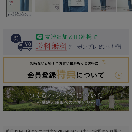
前開き
かぶり
スリーパー
目的別でさがす一覧はこちら
売れ筋ランキング
新着商品
- Item Ranking -
- New Arrival -
上着単品
作務衣
羽織・バスロ
すべての生地一覧はこちら
春
夏
秋
冬
ーブ
ボーイズパジャマ
ズボン単品
ガールズ長袖
ガールズ半袖
ワンピース
春
夏
秋
冬
すべてのキッ
明日
09時00分
までのご注文で
2026/08/22（土）
に
宅配便
でお届けし