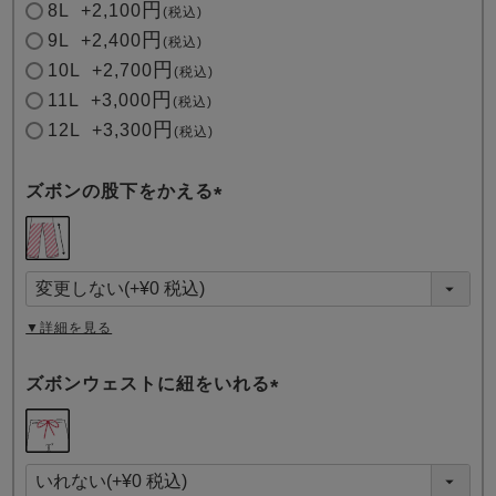
8L
+
2,100
税込
9L
+
2,400
税込
10L
+
2,700
税込
11L
+
3,000
税込
12L
+
3,300
税込
ズボンの股下をかえる
(
必
須
)
▼詳細を見る
ズボンウェストに紐をいれる
(
必
須
)