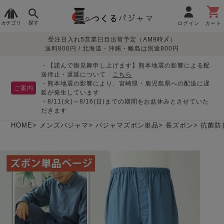
カテゴリ
探す
ログイン
カート
受注日入れ5営業日目出荷予定（AM9時〆）
季節で
生地で
目的別で
デザインで
はじめて
送料800円 / 北海道・沖縄・離島は別途800円
さがす
さがす
さがす
さがす
の方へ
レディースパジャマ
・【謹んで御見舞申し上げます】熊本地震の影響による配
送停止・遅延について
こちら
・熊本地震の影響により、宮崎県・鹿児島県への配送に遅
ご案内
延が発生しています
・8/11(火)～8/16(日)までの期間をお盆休みとさせていた
敏感肌用
入院・介護
つくるパジャマとは
胸が目立たない
夏パジャマ特集
迷ったら、まずはこの
だきます
パジャマ
パジャマ
パジャマ！
綿100%
リネン・麻
シルク/絹
長袖
半袖
七分袖
HOME
メンズパジャマ
パジャマズボン単品
長ズボン
抗菌防
すべてのレデ
ィース
パジャマ
マタニティ
ペアで
お支払い・送料・配送
返品・交換について
眠れる作務衣特集
よくあるご質問
前開き
かぶり
ワンピース
パジャマ
そろえたい
について
オーガニック素材
ガーゼ
サテン織り
春
夏
秋
冬