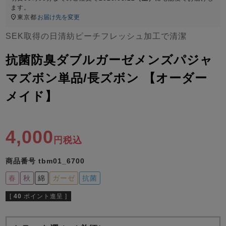
ズ
ます。
パジャマ
東京都
お届け先を変更
SEK取得の日清紡ピーチフレッシュ加工で清潔
ガールズ前開
ガールズかぶ
ボーイズ長袖
き
り
抗菌防臭ダブルガーゼメンズパジャ
マズボン単品/長ズボン 【オーダー
売れ筋ランキング
新着商品
メイド】
- Item Ranking -
- New Arrival -
ボーイズ半袖
ボーイズ前開
ボーイズかぶ
き
り
4,000
すべての季節のパジャマ一覧はこちら
税込
商品番号
tbm01_6700
春
秋
綿
ガーゼ
抗菌
[
40
ポイント進呈 ]
ガールズ
上着
ガールズ
ズボ
ボーイズ
上着
ボーイズ
ズボ
単品
ン単品
単品
ン単品