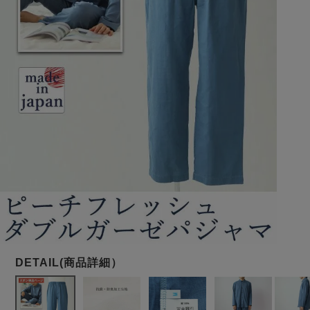
メンズパジャマ
上着単品
作務衣
胸がすけない
羽織・バスロ
体型別におすすめパジ
年齢別におすすめパジ
ルームウェア
会社概要
お買い物ガイド
安心の日本製
ーブ
ャマ
ャマ
サッカー/ちぢみ 楊
ニット/ストレッチ
起毛/フランネル
柳
ズボン単品
SDGsの取り組み
インナーウェア
生活雑貨
カタログギフト
春
夏
秋
冬
柄物
長袖
半袖
七分袖
ガールズパジャマ
すべてのメン
ズ
売れ筋ランキング
新着商品
パジャマ
- Item Ranking -
- New Arrival -