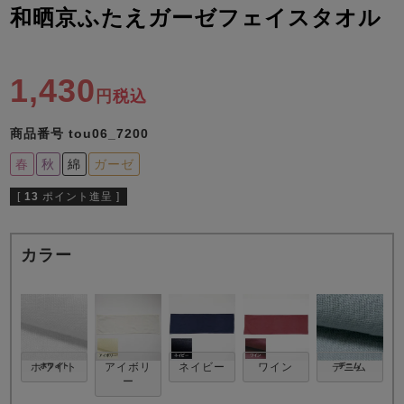
ズ
和晒京ふたえガーゼフェイスタオル
パジャマ
ガールズ前開
ガールズかぶ
ボーイズ長袖
1,430
き
り
税込
商品番号
tou06_7200
売れ筋ランキング
新着商品
春
秋
綿
ガーゼ
- Item Ranking -
- New Arrival -
[
13
ポイント進呈 ]
ボーイズ半袖
ボーイズ前開
ボーイズかぶ
き
り
すべての季節のパジャマ一覧はこちら
カラー
ガールズ
上着
ガールズ
ズボ
ボーイズ
上着
ボーイズ
ズボ
ホワイト
アイボリ
ネイビー
ワイン
デニム
単品
ン単品
単品
ン単品
ー