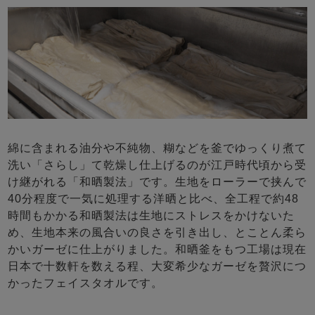
綿に含まれる油分や不純物、糊などを釜でゆっくり煮て
洗い「さらし」て乾燥し仕上げるのが江戸時代頃から受
け継がれる「和晒製法」です。生地をローラーで挟んで
40分程度で一気に処理する洋晒と比べ、全工程で約48
時間もかかる和晒製法は生地にストレスをかけないた
め、生地本来の風合いの良さを引き出し、とことん柔ら
かいガーゼに仕上がりました。和晒釜をもつ工場は現在
日本で十数軒を数える程、大変希少なガーゼを贅沢につ
かったフェイスタオルです。