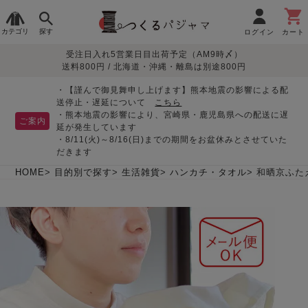
カテゴリ
探す
ログイン
カート
受注日入れ5営業日目出荷予定（AM9時〆）
季節で
生地で
目的別で
デザインで
はじめて
送料800円 / 北海道・沖縄・離島は別途800円
さがす
さがす
さがす
さがす
の方へ
レディースパジャマ
・【謹んで御見舞申し上げます】熊本地震の影響による配
送停止・遅延について
こちら
・熊本地震の影響により、宮崎県・鹿児島県への配送に遅
ご案内
延が発生しています
・8/11(火)～8/16(日)までの期間をお盆休みとさせていた
敏感肌用
入院・介護
つくるパジャマとは
胸が目立たない
夏パジャマ特集
迷ったら、まずはこの
だきます
パジャマ
パジャマ
パジャマ！
綿100%
リネン・麻
シルク/絹
長袖
半袖
七分袖
HOME
目的別で探す
生活雑貨
ハンカチ・タオル
和晒京ふた
すべてのレデ
ィース
パジャマ
マタニティ
ペアで
お支払い・送料・配送
返品・交換について
眠れる作務衣特集
よくあるご質問
前開き
かぶり
ワンピース
パジャマ
そろえたい
について
オーガニック素材
ガーゼ
サテン織り
春
夏
秋
冬