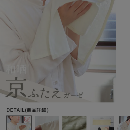
メンズパジャマ
上着単品
作務衣
胸がすけない
羽織・バスロ
体型別におすすめパジ
年齢別におすすめパジ
ルームウェア
会社概要
お買い物ガイド
安心の日本製
ーブ
ャマ
ャマ
サッカー/ちぢみ 楊
ニット/ストレッチ
起毛/フランネル
柳
ズボン単品
SDGsの取り組み
インナーウェア
生活雑貨
カタログギフト
春
夏
秋
冬
柄物
長袖
半袖
七分袖
ガールズパジャマ
すべてのメン
ズ
売れ筋ランキング
新着商品
パジャマ
- Item Ranking -
- New Arrival -