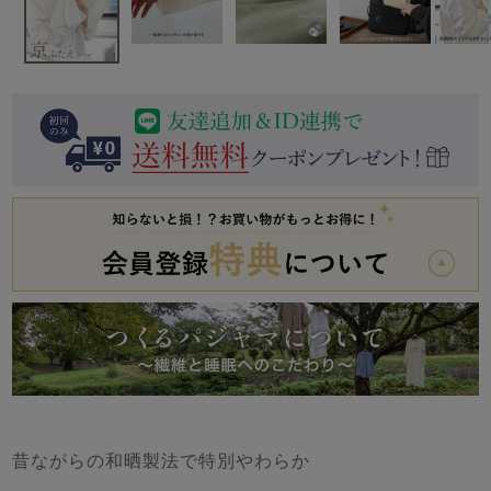
前開き
かぶり
スリーパー
目的別でさがす一覧はこちら
売れ筋ランキング
新着商品
- Item Ranking -
- New Arrival -
上着単品
作務衣
羽織・バスロ
すべての生地一覧はこちら
春
夏
秋
冬
ーブ
ボーイズパジャマ
ズボン単品
ガールズ長袖
ガールズ半袖
ワンピース
春
夏
秋
冬
昔ながらの和晒製法で特別やわらか
すべてのキッ