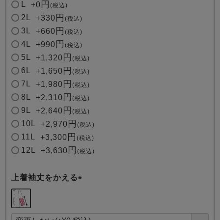
L
+
0
税込
2L
+
330
税込
3L
+
660
税込
4L
+
990
税込
5L
+
1,320
税込
6L
+
1,650
税込
7L
+
1,980
税込
8L
+
2,310
税込
9L
+
2,640
税込
10L
+
2,970
税込
11L
+
3,300
税込
12L
+
3,630
税込
上着袖丈をかえる
(
必
須