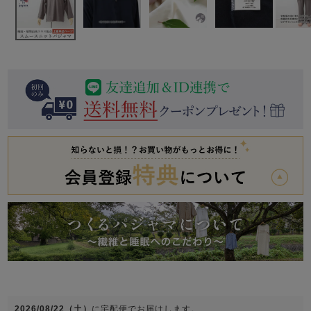
前開き
かぶり
スリーパー
目的別でさがす一覧はこちら
売れ筋ランキング
新着商品
- Item Ranking -
- New Arrival -
上着単品
作務衣
羽織・バスロ
すべての生地一覧はこちら
春
夏
秋
冬
ーブ
ボーイズパジャマ
ズボン単品
ガールズ長袖
ガールズ半袖
ワンピース
春
夏
秋
冬
すべてのキッ
2026/08/22（土）
に
宅配便
でお届けします。