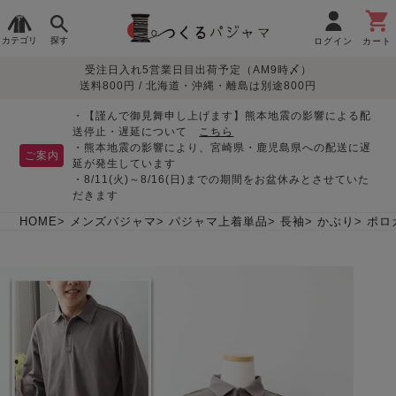
カテゴリ
探す
ログイン
カート
受注日入れ5営業日目出荷予定（AM9時〆）
季節で
生地で
目的別で
デザインで
はじめて
送料800円 / 北海道・沖縄・離島は別途800円
さがす
さがす
さがす
さがす
の方へ
レディースパジャマ
・【謹んで御見舞申し上げます】熊本地震の影響による配
送停止・遅延について
こちら
・熊本地震の影響により、宮崎県・鹿児島県への配送に遅
ご案内
延が発生しています
・8/11(火)～8/16(日)までの期間をお盆休みとさせていた
敏感肌用
入院・介護
つくるパジャマとは
胸が目立たない
夏パジャマ特集
迷ったら、まずはこの
だきます
パジャマ
パジャマ
パジャマ！
綿100%
リネン・麻
シルク/絹
長袖
半袖
七分袖
HOME
メンズパジャマ
パジャマ上着単品
長袖
かぶり
ポロ
すべてのレデ
ィース
パジャマ
マタニティ
ペアで
お支払い・送料・配送
返品・交換について
眠れる作務衣特集
よくあるご質問
前開き
かぶり
ワンピース
パジャマ
そろえたい
について
オーガニック素材
ガーゼ
サテン織り
春
夏
秋
冬