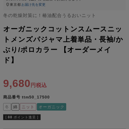
ズ
東京都
お届け先を変更
パジャマ
冬の乾燥対策に！椿油配合うるおいニット
ガールズ前開
ガールズかぶ
ボーイズ長袖
オーガニックコットンスムースニッ
き
り
トメンズパジャマ上着単品・長袖/か
ぶり/ポロカラー 【オーダーメイ
売れ筋ランキング
新着商品
- Item Ranking -
- New Arrival -
ド】
ボーイズ半袖
ボーイズ前開
ボーイズかぶ
き
り
すべての季節のパジャマ一覧はこちら
9,680
税込
商品番号
ttm50_17500
冬
綿
ニット
オーガニック
ガールズ
上着
ガールズ
ズボ
ボーイズ
上着
ボーイズ
ズボ
[
88
ポイント進呈 ]
単品
ン単品
単品
ン単品