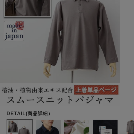
メンズパジャマ
上着単品
作務衣
胸がすけない
羽織・バスロ
体型別におすすめパジ
年齢別におすすめパジ
ルームウェア
会社概要
お買い物ガイド
安心の日本製
ーブ
ャマ
ャマ
サッカー/ちぢみ 楊
ニット/ストレッチ
起毛/フランネル
柳
ズボン単品
SDGsの取り組み
インナーウェア
生活雑貨
カタログギフト
春
夏
秋
冬
柄物
長袖
半袖
七分袖
ガールズパジャマ
すべてのメン
ズ
売れ筋ランキング
新着商品
パジャマ
- Item Ranking -
- New Arrival -