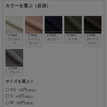
カラーを選ぶ（必須）
17501
17502
17503
17504
17505
アイボリ
ベージュ
ネイビー
カーキ
ダークブ
売れ筋ランキング
新着商品
ー
ピンク
ラウン
- Item Ranking -
- New Arrival -
すべてのデザインのパジャマ一覧はこちら
17506
グレー
サイズを選ぶ
(
XS
+
0
税込
必
S
+
0
税込
須
M
+
0
税込
)