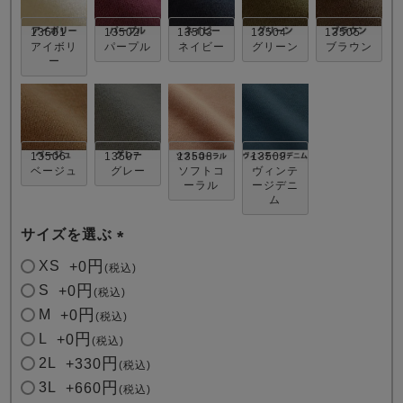
13501
13502
13503
13504
13505
アイボリ
パープル
ネイビー
グリーン
ブラウン
ー
売れ筋ランキング
新着商品
13506
13507
13508
13509
- Item Ranking -
- New Arrival -
ベージュ
グレー
ソフトコ
ヴィンテ
ーラル
ージデニ
ム
すべてのデザインのパジャマ一覧はこちら
サイズを選ぶ
(
XS
+
0
税込
必
S
+
0
税込
須
M
+
0
税込
)
L
+
0
税込
2L
+
330
税込
3L
+
660
税込