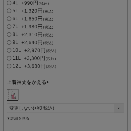
4L
+
990
税込
5L
+
1,320
税込
6L
+
1,650
税込
7L
+
1,980
税込
8L
+
2,310
税込
9L
+
2,640
税込
10L
+
2,970
税込
11L
+
3,300
税込
12L
+
3,630
税込
上着袖丈をかえる
(
必
須
)
▼詳細を見る