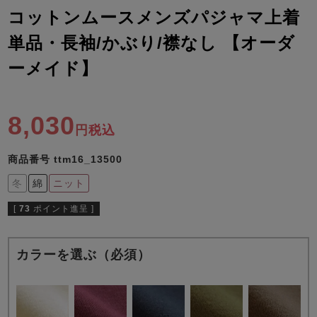
ズ
コットンムースメンズパジャマ上着
パジャマ
単品・長袖/かぶり/襟なし 【オーダ
ガールズ前開
ガールズかぶ
ボーイズ長袖
ーメイド】
き
り
8,030
売れ筋ランキング
新着商品
税込
- Item Ranking -
- New Arrival -
商品番号
ttm16_13500
ボーイズ半袖
ボーイズ前開
ボーイズかぶ
き
り
冬
綿
ニット
すべての季節のパジャマ一覧はこちら
[
73
ポイント進呈 ]
カラーを選ぶ（必須）
ガールズ
上着
ガールズ
ズボ
ボーイズ
上着
ボーイズ
ズボ
単品
ン単品
単品
ン単品