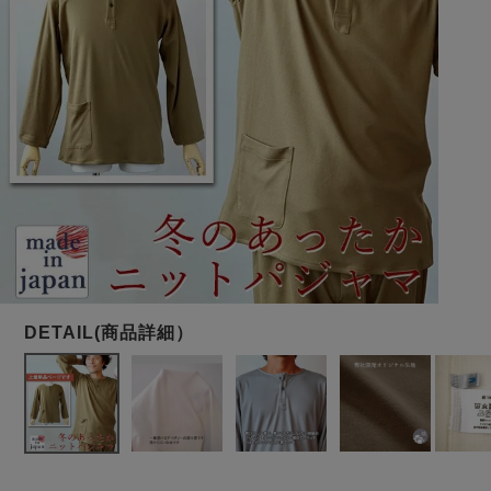
メンズパジャマ
上着単品
作務衣
胸がすけない
羽織・バスロ
体型別におすすめパジ
年齢別におすすめパジ
ルームウェア
会社概要
お買い物ガイド
安心の日本製
ーブ
ャマ
ャマ
サッカー/ちぢみ 楊
ニット/ストレッチ
起毛/フランネル
柳
ズボン単品
SDGsの取り組み
インナーウェア
生活雑貨
カタログギフト
春
夏
秋
冬
柄物
長袖
半袖
七分袖
ガールズパジャマ
すべてのメン
ズ
売れ筋ランキング
新着商品
パジャマ
- Item Ranking -
- New Arrival -