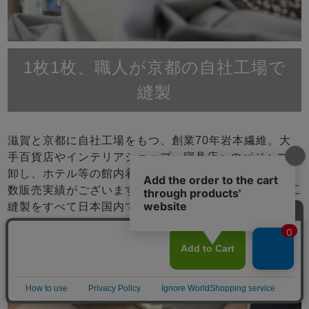
1枚1枚、職人が京都の自社工場で
縫製
滋賀と京都に自社工場をもつ、創業70年岩本繊維。大
手百貨店やインテリアショップ、寝具店へのパジャマの
卸し、ホテル等の館内着製造は年間10,000枚以上の多
数販売実績がございます。原材料を輸入、染、織、加工
縫製をすべて日本国内で行っているパジャマ専門店で
す。
メニュー