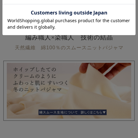
素材について
編み職人×染職人 技術の結晶
天然繊維 綿100％のスムースニットパジャマ