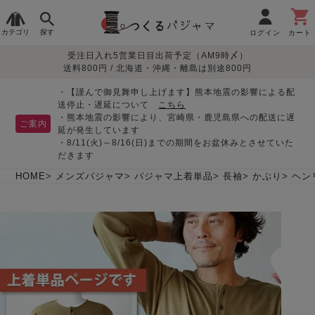
カテゴリ
探す
ログイン
カート
受注日入れ5営業日目出荷予定（AM9時〆）
季節で
生地で
目的別で
デザインで
はじめて
送料800円 / 北海道・沖縄・離島は別途800円
さがす
さがす
さがす
さがす
の方へ
レディースパジャマ
・【謹んで御見舞申し上げます】熊本地震の影響による配
送停止・遅延について
こちら
・熊本地震の影響により、宮崎県・鹿児島県への配送に遅
ご案内
延が発生しています
・8/11(火)～8/16(日)までの期間をお盆休みとさせていた
敏感肌用
入院・介護
つくるパジャマとは
胸が目立たない
夏パジャマ特集
迷ったら、まずはこの
だきます
パジャマ
パジャマ
パジャマ！
綿100%
リネン・麻
シルク/絹
長袖
半袖
七分袖
HOME
メンズパジャマ
パジャマ上着単品
長袖
かぶり
ヘン
すべてのレデ
ィース
パジャマ
マタニティ
ペアで
お支払い・送料・配送
返品・交換について
眠れる作務衣特集
よくあるご質問
前開き
かぶり
ワンピース
パジャマ
そろえたい
について
オーガニック素材
ガーゼ
サテン織り
春
夏
秋
冬