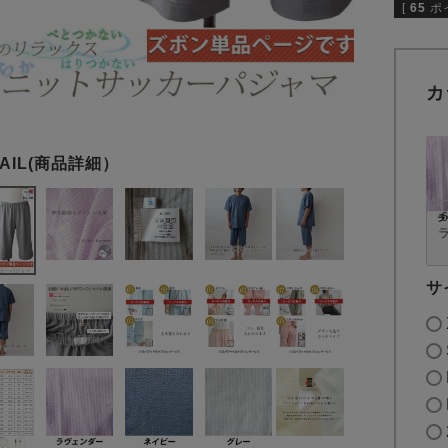
[
65
ポ
カ
サ