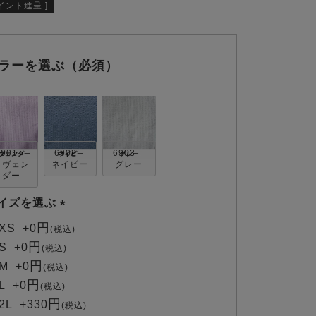
イント進呈 ]
ラーを選ぶ（必須）
6901
6902
6903
ラヴェン
ネイビー
グレー
ダー
イズを選ぶ
(
XS
+
0
税込
必
S
+
0
税込
須
M
+
0
税込
)
L
+
0
税込
2L
+
330
税込