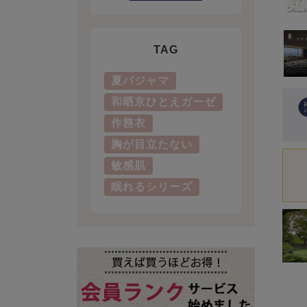
TAG
夏パジャマ
和晒京ひとえガーゼ
作務衣
胸が目立たない
敏感肌
眠れるシリーズ