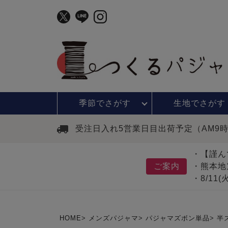
季節で
さがす
生地で
さがす
受注日入れ5営業日目出荷予定（AM9
・【謹ん
ご案内
・熊本地
・8/11
HOME
メンズパジャマ
パジャマズボン単品
半