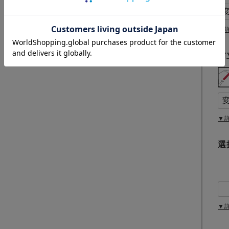
▼
前
▼
選
▼