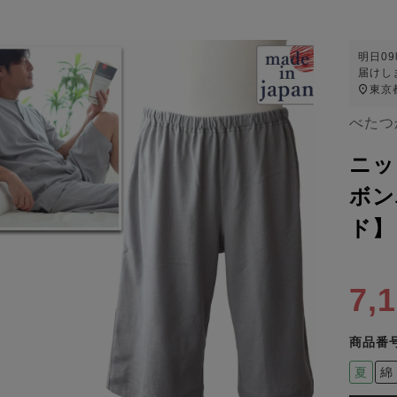
明日
0
届けし
東京
べたつ
ニッ
ボン
ド】
7,
商品番
夏
綿