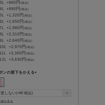
3L
+
660
税込
4L
+
990
税込
5L
+
1,320
税込
6L
+
1,650
税込
7L
+
1,980
税込
8L
+
2,310
税込
9L
+
2,640
税込
10L
+
2,970
税込
11L
+
3,300
税込
12L
+
3,630
税込
ボンの股下をかえる
(
必
須
)
詳細を見る