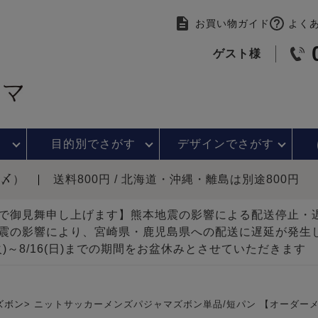
お買い物ガイド
よく
ゲスト様
目的別で
さがす
デザインで
さがす
時〆）
送料800円 / 北海道・沖縄・離島は別途800円
で御見舞申し上げます】熊本地震の影響による配送停止
震の影響により、宮崎県・鹿児島県への配送に遅延が発生
(火)～8/16(日)までの期間をお盆休みとさせていただきます
ズボン
ニットサッカーメンズパジャマズボン単品/短パン 【オーダー