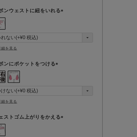
ボンウェストに紐をいれる
(
必
須
)
詳細を見る
ボンにポケットをつける
(
必
須
)
詳細を見る
ェストゴム上がりをかえる
(
必