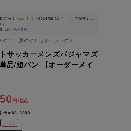
9時00分
までのご注文で
2026/08/22（土）
に
宅配便
でお
ます。
都
お届け先を変更
かない、夏のやわらかリラックス
トサッカーメンズパジャマズ
単品/短パン 【オーダーメイ
150
税込
号
tbm03_6900
ニット