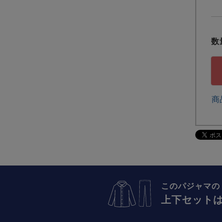
商
このパジャマの
上下セット