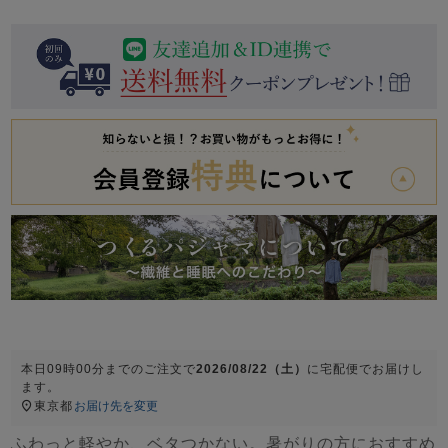
前開き
かぶり
スリーパー
目的別でさがす一覧はこちら
売れ筋ランキング
新着商品
- Item Ranking -
- New Arrival -
上着単品
作務衣
羽織・バスロ
すべての生地一覧はこちら
春
夏
秋
冬
ーブ
ボーイズパジャマ
ズボン単品
本日
09時00分
までのご注文で
2026/08/22（土）
に
宅配便
でお届けし
ます。
ガールズ長袖
ガールズ半袖
ワンピース
東京都
お届け先を変更
春
夏
秋
冬
すべてのキッ
ふわっと軽やか、ベタつかない。暑がりの方におすすめ