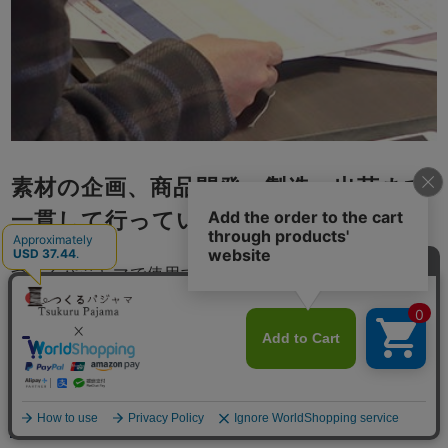
素材の企画、商品開発、製造、出荷まで
一貫して行っています
つくるパジャマで使用する生地はほぼ全て織り、染めも
日本で行った国産生地で、全て京都の自社工場で縫製し
ています。生地の開発、お客さまのご要望にきめこまか
く対応し製造、出荷、アフターサービスまで一貫で行い
責任をもつことで、お届けする商品には自信をもってお
ります。自分たちの目の届くところで商品を作り、品質
管理をし、改善を続けて参ります。
メニュー