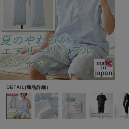
メンズパジャマ
上着単品
作務衣
胸がすけない
羽織・バスロ
体型別におすすめパジ
年齢別におすすめパジ
ルームウェア
会社概要
お買い物ガイド
安心の日本製
ーブ
ャマ
ャマ
サッカー/ちぢみ 楊
ニット/ストレッチ
起毛/フランネル
柳
ズボン単品
SDGsの取り組み
インナーウェア
生活雑貨
カタログギフト
春
夏
秋
冬
柄物
長袖
半袖
七分袖
ガールズパジャマ
すべてのメン
ズ
売れ筋ランキング
新着商品
パジャマ
- Item Ranking -
- New Arrival -