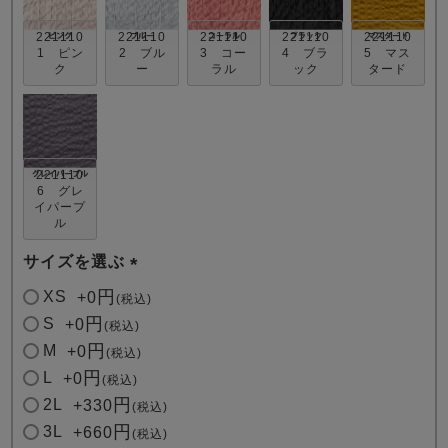
221110
221110
221110
221110
221110
1 ピン
2 ブル
3 コー
4 ブラ
5 マス
ク
ー
ラル
ック
タード
売れ筋ランキング
新着商品
221110
- Item Ranking -
- New Arrival -
6 グレ
イパープ
ル
すべてのデザインのパジャマ一覧はこちら
サイズを選ぶ
(
XS
+
0
税込
必
S
+
0
税込
須
M
+
0
税込
)
L
+
0
税込
2L
+
330
税込
3L
+
660
税込