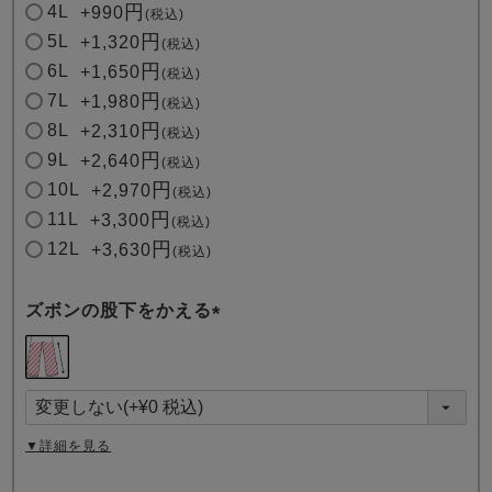
4L
+
990
税込
5L
+
1,320
税込
6L
+
1,650
税込
7L
+
1,980
税込
8L
+
2,310
税込
9L
+
2,640
税込
10L
+
2,970
税込
11L
+
3,300
税込
12L
+
3,630
税込
ズボンの股下をかえる
(
必
須
)
▼詳細を見る