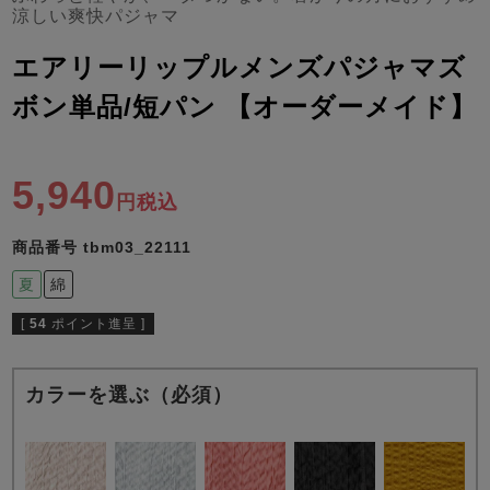
ズ
涼しい爽快パジャマ
パジャマ
エアリーリップルメンズパジャマズ
ガールズ前開
ガールズかぶ
ボーイズ長袖
ボン単品/短パン 【オーダーメイド】
き
り
5,940
売れ筋ランキング
新着商品
税込
- Item Ranking -
- New Arrival -
商品番号
tbm03_22111
ボーイズ半袖
ボーイズ前開
ボーイズかぶ
き
り
夏
綿
すべての季節のパジャマ一覧はこちら
[
54
ポイント進呈 ]
カラーを選ぶ（必須）
ガールズ
上着
ガールズ
ズボ
ボーイズ
上着
ボーイズ
ズボ
単品
ン単品
単品
ン単品