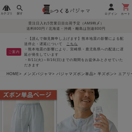
カテゴリ
探す
ログイン
カート
受注日入れ5営業日目出荷予定（AM9時〆）
季節で
生地で
目的別で
デザインで
はじめて
送料800円 / 北海道・沖縄・離島は別途800円
さがす
さがす
さがす
さがす
の方へ
レディースパジャマ
・【謹んで御見舞申し上げます】熊本地震の影響による配
送停止・遅延について
こちら
・熊本地震の影響により、宮崎県・鹿児島県への配送に遅
ご案内
延が発生しています
・8/11(火)～8/16(日)までの期間をお盆休みとさせていた
敏感肌用
入院・介護
つくるパジャマとは
胸が目立たない
夏パジャマ特集
迷ったら、まずはこの
だきます
パジャマ
パジャマ
パジャマ！
綿100%
リネン・麻
シルク/絹
長袖
半袖
七分袖
HOME
メンズパジャマ
パジャマズボン単品
半ズボン
エアリ
すべてのレデ
ィース
パジャマ
マタニティ
ペアで
お支払い・送料・配送
返品・交換について
眠れる作務衣特集
よくあるご質問
前開き
かぶり
ワンピース
パジャマ
そろえたい
について
オーガニック素材
ガーゼ
サテン織り
春
夏
秋
冬