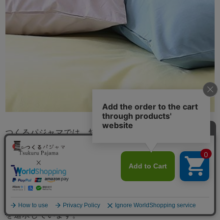
つくるパジャマでは、快眠に最適なコットン、リネン、
シルクなどの天然素材のみを厳選し、さらに肌触りのよ
い生地にこだわっています。生地はほぼ全てオリジナル
で、織りから、染め、仕上げ加工まで日本国内のものが
ほとんどです。直接、現地工場に足を運び、各分野のエ
キスパートに「こんなことできないか」と相談しながら
生地を企画することもしばしば。とことん心地よい生地
メニュー
を追求しています。