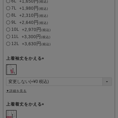
6L
+
1,650
税込
7L
+
1,980
税込
8L
+
2,310
税込
9L
+
2,640
税込
10L
+
2,970
税込
11L
+
3,300
税込
12L
+
3,630
税込
上着袖丈をかえる
(
必
須
)
▼詳細を見る
上着着丈をかえる
(