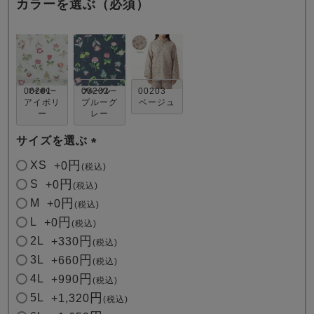
カラーを選ぶ（必須）
00201
00202
00203
アイボリ
ブルーグ
ベージュ
ー
レー
売れ筋ランキング
新着商品
- Item Ranking -
- New Arrival -
サイズを選ぶ
(
XS
+
0
税込
必
すべてのデザインのパジャマ一覧はこちら
S
+
0
税込
須
M
+
0
税込
)
L
+
0
税込
2L
+
330
税込
3L
+
660
税込
4L
+
990
税込
5L
+
1,320
税込