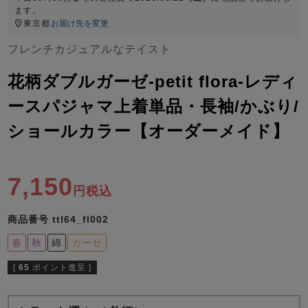
ズ
ます。
パジャマ
東京都
お届け先を変更
フレンチカジュアルなテイスト
ガールズ前開
ガールズかぶ
ボーイズ長袖
き
り
花柄ダブルガーゼ-petit flora-レディ
ースパジャマ上着単品・長袖/かぶり/
売れ筋ランキング
新着商品
ショールカラー【オーダーメイド】
- Item Ranking -
- New Arrival -
ボーイズ半袖
ボーイズ前開
ボーイズかぶ
き
り
7,150
すべての季節のパジャマ一覧はこちら
税込
商品番号
ttl64_fl002
春
秋
綿
ガーゼ
[
65
ポイント進呈 ]
ガールズ
上着
ガールズ
ズボ
ボーイズ
上着
ボーイズ
ズボ
単品
ン単品
単品
ン単品