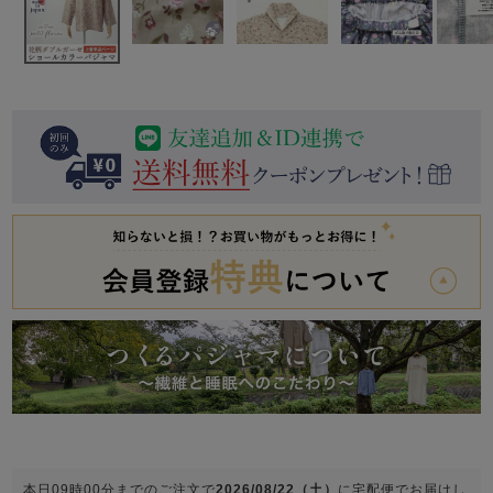
前開き
かぶり
スリーパー
目的別でさがす一覧はこちら
売れ筋ランキング
新着商品
- Item Ranking -
- New Arrival -
上着単品
作務衣
羽織・バスロ
すべての生地一覧はこちら
春
夏
秋
冬
ーブ
ボーイズパジャマ
ズボン単品
ガールズ長袖
ガールズ半袖
ワンピース
春
夏
秋
冬
すべてのキッ
本日
09時00分
までのご注文で
2026/08/22（土）
に
宅配便
でお届けし