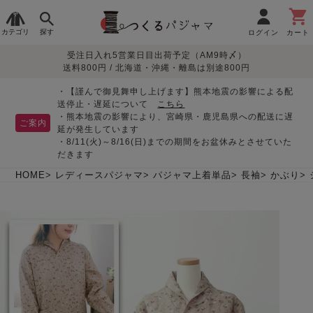
カテゴリ
探す
ログイン
カート
受注日入れ5営業日目出荷予定（AM9時〆）
季節で
生地で
目的別で
デザインで
はじめて
送料800円 / 北海道・沖縄・離島は別途800円
さがす
さがす
さがす
さがす
の方へ
レディースパジャマ
・【謹んで御見舞申し上げます】熊本地震の影響による配
送停止・遅延について
こちら
・熊本地震の影響により、宮崎県・鹿児島県への配送に遅
ご案内
延が発生しています
・8/11(火)～8/16(日)までの期間をお盆休みとさせていた
敏感肌用
入院・介護
つくるパジャマとは
胸が目立たない
夏パジャマ特集
迷ったら、まずはこの
だきます
パジャマ
パジャマ
パジャマ！
綿100%
リネン・麻
シルク/絹
長袖
半袖
七分袖
HOME
レディースパジャマ
パジャマ上着単品
長袖
かぶり
すべてのレデ
ィース
パジャマ
マタニティ
ペアで
お支払い・送料・配送
返品・交換について
眠れる作務衣特集
よくあるご質問
前開き
かぶり
ワンピース
パジャマ
そろえたい
について
オーガニック素材
ガーゼ
サテン織り
春
夏
秋
冬