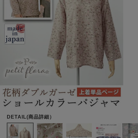
メンズパジャマ
上着単品
作務衣
胸がすけない
羽織・バスロ
体型別におすすめパジ
年齢別におすすめパジ
ルームウェア
会社概要
お買い物ガイド
安心の日本製
ーブ
ャマ
ャマ
サッカー/ちぢみ 楊
ニット/ストレッチ
起毛/フランネル
柳
ズボン単品
SDGsの取り組み
インナーウェア
生活雑貨
カタログギフト
春
夏
秋
冬
柄物
長袖
半袖
七分袖
ガールズパジャマ
すべてのメン
ズ
売れ筋ランキング
新着商品
パジャマ
- Item Ranking -
- New Arrival -