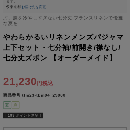
ズ
ます。
パジャマ
東京都
お届け先を変更
肘、膝を冷やしすぎない七分丈 フランスリネンで優雅
な夏を
ガールズ前開
ガールズかぶ
ボーイズ長袖
き
り
やわらかるいリネンメンズパジャマ
上下セット・七分袖/前開き/襟なし/
売れ筋ランキング
新着商品
七分丈ズボン 【オーダーメイド】
- Item Ranking -
- New Arrival -
ボーイズ半袖
ボーイズ前開
ボーイズかぶ
き
り
すべての季節のパジャマ一覧はこちら
21,230
税込
商品番号
ttm23-tbm04_25000
夏
麻
ガールズ
上着
ガールズ
ズボ
ボーイズ
上着
ボーイズ
ズボ
[
193
ポイント進呈 ]
単品
ン単品
単品
ン単品