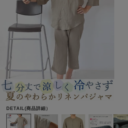
メンズパジャマ
上着単品
作務衣
胸がすけない
羽織・バスロ
体型別におすすめパジ
年齢別におすすめパジ
ルームウェア
会社概要
お買い物ガイド
安心の日本製
ーブ
ャマ
ャマ
サッカー/ちぢみ 楊
ニット/ストレッチ
起毛/フランネル
柳
ズボン単品
SDGsの取り組み
インナーウェア
生活雑貨
カタログギフト
春
夏
秋
冬
柄物
長袖
半袖
七分袖
ガールズパジャマ
すべてのメン
ズ
売れ筋ランキング
新着商品
パジャマ
- Item Ranking -
- New Arrival -