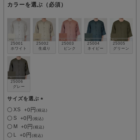
カラーを選ぶ（必須）
25001
25002
25003
25004
25005
ホワイト
生成り
ピンク
ネイビー
グリーン
売れ筋ランキング
新着商品
- Item Ranking -
- New Arrival -
すべてのデザインのパジャマ一覧はこちら
25006
グレー
サイズを選ぶ
(
XS
+
0
税込
必
S
+
0
税込
須
M
+
0
税込
)
L
+
0
税込