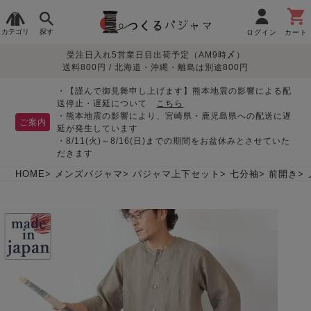
カテゴリ
探す
ログイン
カート
受注日入れ5営業日目出荷予定（AM9時〆）
季節で
生地で
目的別で
デザインで
はじめて
送料800円 / 北海道・沖縄・離島は別途800円
さがす
さがす
さがす
さがす
の方へ
レディースパジャマ
・【謹んで御見舞申し上げます】熊本地震の影響による配
送停止・遅延について
こちら
・熊本地震の影響により、宮崎県・鹿児島県への配送に遅
ご案内
延が発生しています
・8/11(火)～8/16(日)までの期間をお盆休みとさせていた
敏感肌用
入院・介護
つくるパジャマとは
胸が目立たない
夏パジャマ特集
迷ったら、まずはこの
だきます
パジャマ
パジャマ
パジャマ！
綿100%
リネン・麻
シルク/絹
長袖
半袖
七分袖
HOME
メンズパジャマ
パジャマ上下セット
七分袖
前開き
すべてのレデ
ィース
パジャマ
マタニティ
ペアで
お支払い・送料・配送
返品・交換について
眠れる作務衣特集
よくあるご質問
前開き
かぶり
ワンピース
パジャマ
そろえたい
について
オーガニック素材
ガーゼ
サテン織り
春
夏
秋
冬