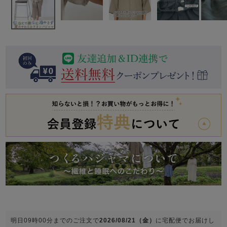
前開き
かぶり
スリーパー
目的別でさがす一覧はこちら
売れ筋ランキング
新着商品
- Item Ranking -
- New Arrival -
上着単品
作務衣
羽織・バスロ
すべての生地一覧はこちら
春
夏
秋
冬
ーブ
ボーイズパジャマ
ズボン単品
ガールズ長袖
ガールズ半袖
ワンピース
春
夏
秋
冬
すべてのキッ
明日
09時00分
までのご注文で
2026/08/21（金）
に
宅配便
でお届けし