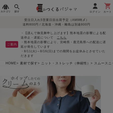
カテゴリ
探す
ログイン
カート
受注日入れ5営業日目出荷予定（AM9時〆）
季節で
生地で
目的別で
デザインで
はじめて
送料800円 / 北海道・沖縄・離島は別途800円
さがす
さがす
さがす
さがす
の方へ
レディースパジャマ
・【謹んで御見舞申し上げます】熊本地震の影響による配
送停止・遅延について
こちら
・熊本地震の影響により、宮崎県・鹿児島県への配送に遅
ご案内
延が発生しています
・8/11(火)～8/16(日)までの期間をお盆休みとさせていた
敏感肌用
入院・介護
つくるパジャマとは
胸が目立たない
夏パジャマ特集
迷ったら、まずはこの
だきます
パジャマ
パジャマ
パジャマ！
綿100%
リネン・麻
シルク/絹
長袖
半袖
七分袖
HOME
素材で探す
ニット・ストレッチ（伸縮性）
スムースニ
すべてのレデ
ィース
パジャマ
マタニティ
ペアで
お支払い・送料・配送
返品・交換について
眠れる作務衣特集
よくあるご質問
前開き
かぶり
ワンピース
パジャマ
そろえたい
について
オーガニック素材
ガーゼ
サテン織り
春
夏
秋
冬