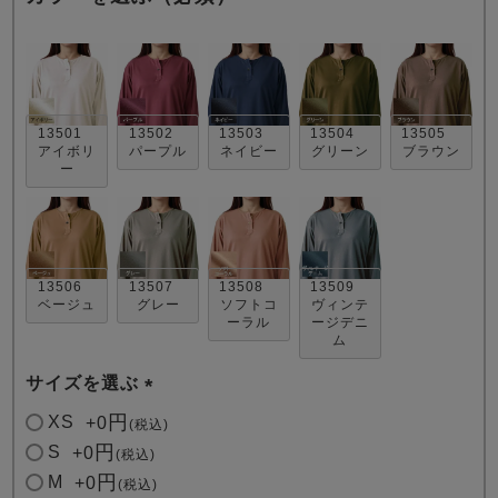
13501
13502
13503
13504
13505
アイボリ
パープル
ネイビー
グリーン
ブラウン
ー
売れ筋ランキング
新着商品
- Item Ranking -
- New Arrival -
すべてのデザインのパジャマ一覧はこちら
13506
13507
13508
13509
ベージュ
グレー
ソフトコ
ヴィンテ
ーラル
ージデニ
ム
サイズを選ぶ
(
XS
+
0
税込
必
S
+
0
税込
須
M
+
0
税込
)