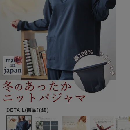
メンズパジャマ
上着単品
作務衣
胸がすけない
羽織・バスロ
体型別におすすめパジ
年齢別におすすめパジ
ルームウェア
会社概要
お買い物ガイド
安心の日本製
ーブ
ャマ
ャマ
サッカー/ちぢみ 楊
ニット/ストレッチ
起毛/フランネル
柳
ズボン単品
SDGsの取り組み
インナーウェア
生活雑貨
カタログギフト
春
夏
秋
冬
柄物
長袖
半袖
七分袖
ガールズパジャマ
すべてのメン
ズ
売れ筋ランキング
新着商品
パジャマ
- Item Ranking -
- New Arrival -