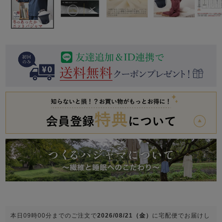
前開き
かぶり
スリーパー
目的別でさがす一覧はこちら
売れ筋ランキング
新着商品
- Item Ranking -
- New Arrival -
上着単品
作務衣
羽織・バスロ
すべての生地一覧はこちら
春
夏
秋
冬
ーブ
ボーイズパジャマ
ズボン単品
ガールズ長袖
ガールズ半袖
ワンピース
春
夏
秋
冬
すべてのキッ
本日
09時00分
までのご注文で
2026/08/21（金）
に
宅配便
でお届けし