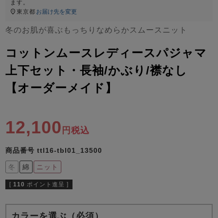
ズ
ます。
パジャマ
東京都
お届け先を変更
冬のお肌が喜ぶもっちりなめらかスムースニット
ガールズ前開
ガールズかぶ
ボーイズ長袖
き
り
コットンムースレディースパジャマ
上下セット・長袖/かぶり/襟なし
【オーダーメイド】
売れ筋ランキング
新着商品
- Item Ranking -
- New Arrival -
ボーイズ半袖
ボーイズ前開
ボーイズかぶ
き
り
12,100
すべての季節のパジャマ一覧はこちら
税込
商品番号
ttl16-tbl01_13500
冬
綿
ニット
[
110
ポイント進呈 ]
ガールズ
上着
ガールズ
ズボ
ボーイズ
上着
ボーイズ
ズボ
単品
ン単品
単品
ン単品
カラーを選ぶ（必須）