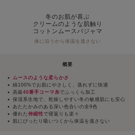
冬のお肌が喜ぶ
クリームのような肌触り
コットンムースパジャマ
体に沿うから体温を逃さない
概要
ムースのような柔らかさ
綿100%でお肌にやさしく、蒸れずに快適
高級
40番手コーマ糸
でふっくら加工
保湿系生地で、乾燥しやすい冬の敏感肌にも安心
あたたかみのある深い色合いの全9色
優れた
伸縮性
で寝返りも楽々
肌にぴったり吸いつくから体温を逃さない