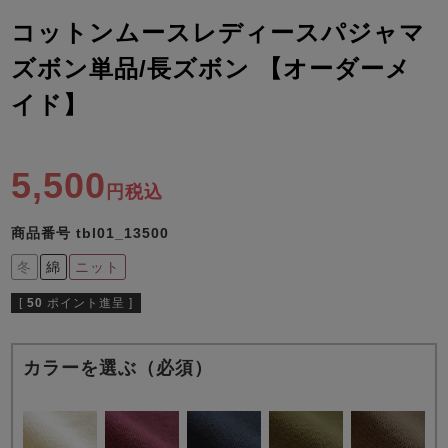
ズ
パジャマ
コットンムースレディースパジャマ
ズボン単品/長ズボン 【オーダーメ
ガールズ前開
ガールズかぶ
ボーイズ長袖
き
り
イド】
5,500
売れ筋ランキング
新着商品
税込
- Item Ranking -
- New Arrival -
ボーイズ半袖
ボーイズ前開
ボーイズかぶ
商品番号
tbl01_13500
き
り
すべての季節のパジャマ一覧はこちら
冬
綿
ニット
[
50
ポイント進呈 ]
カラーを選ぶ（必須）
ガールズ
上着
ガールズ
ズボ
ボーイズ
上着
ボーイズ
ズボ
単品
ン単品
単品
ン単品