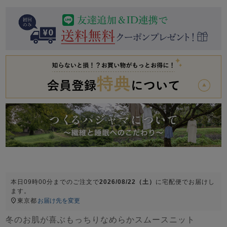
前開き
かぶり
スリーパー
目的別でさがす一覧はこちら
売れ筋ランキング
新着商品
- Item Ranking -
- New Arrival -
上着単品
作務衣
羽織・バスロ
すべての生地一覧はこちら
春
夏
秋
冬
ーブ
ボーイズパジャマ
ズボン単品
本日
09時00分
までのご注文で
2026/08/22（土）
に
宅配便
でお届けし
ます。
ガールズ長袖
ガールズ半袖
ワンピース
東京都
お届け先を変更
春
夏
秋
冬
すべてのキッ
冬のお肌が喜ぶもっちりなめらかスムースニット