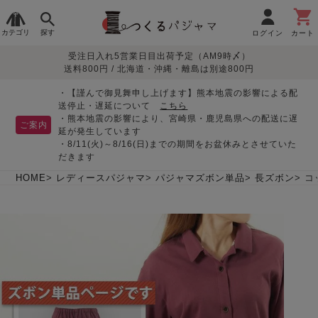
カテゴリ
探す
ログイン
カート
受注日入れ5営業日目出荷予定（AM9時〆）
季節で
生地で
目的別で
デザインで
はじめて
送料800円 / 北海道・沖縄・離島は別途800円
さがす
さがす
さがす
さがす
の方へ
レディースパジャマ
・【謹んで御見舞申し上げます】熊本地震の影響による配
送停止・遅延について
こちら
・熊本地震の影響により、宮崎県・鹿児島県への配送に遅
ご案内
延が発生しています
・8/11(火)～8/16(日)までの期間をお盆休みとさせていた
敏感肌用
入院・介護
つくるパジャマとは
胸が目立たない
夏パジャマ特集
迷ったら、まずはこの
だきます
パジャマ
パジャマ
パジャマ！
綿100%
リネン・麻
シルク/絹
長袖
半袖
七分袖
HOME
レディースパジャマ
パジャマズボン単品
長ズボン
コ
すべてのレデ
ィース
パジャマ
マタニティ
ペアで
お支払い・送料・配送
返品・交換について
眠れる作務衣特集
よくあるご質問
前開き
かぶり
ワンピース
パジャマ
そろえたい
について
オーガニック素材
ガーゼ
サテン織り
春
夏
秋
冬