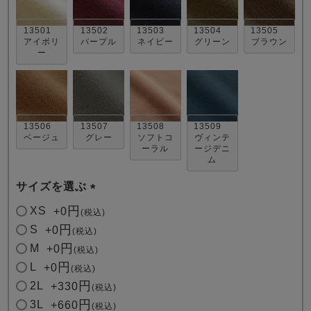
13501
13502
13503
13504
13505
アイボリ
パープル
ネイビー
グリーン
ブラウン
ー
売れ筋ランキング
新着商品
13506
13507
13508
13509
- Item Ranking -
- New Arrival -
ベージュ
グレー
ソフトコ
ヴィンテ
ーラル
ージデニ
ム
すべてのデザインのパジャマ一覧はこちら
サイズを選ぶ
(
XS
+
0
税込
必
S
+
0
税込
須
M
+
0
税込
)
L
+
0
税込
2L
+
330
税込
3L
+
660
税込