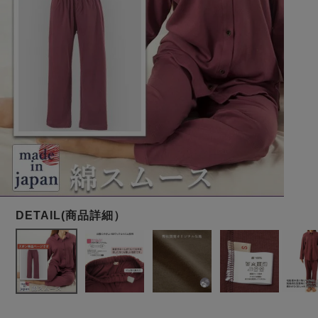
メンズパジャマ
上着単品
作務衣
胸がすけない
羽織・バスロ
体型別におすすめパジ
年齢別におすすめパジ
ルームウェア
会社概要
お買い物ガイド
安心の日本製
ーブ
ャマ
ャマ
サッカー/ちぢみ 楊
ニット/ストレッチ
起毛/フランネル
柳
ズボン単品
SDGsの取り組み
インナーウェア
生活雑貨
カタログギフト
春
夏
秋
冬
柄物
長袖
半袖
七分袖
ガールズパジャマ
すべてのメン
ズ
売れ筋ランキング
新着商品
パジャマ
- Item Ranking -
- New Arrival -