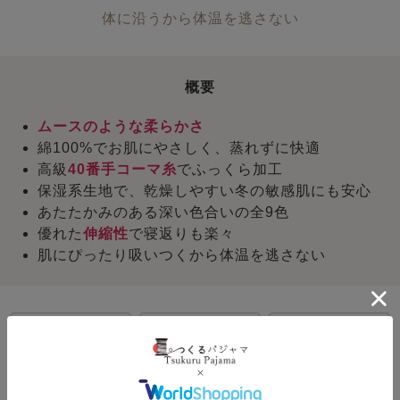
体に沿うから体温を逃さない
概要
ムースのような柔らかさ
綿100%でお肌にやさしく、蒸れずに快適
高級
40番手コーマ糸
でふっくら加工
保湿系生地で、乾燥しやすい冬の敏感肌にも安心
あたたかみのある深い色合いの全9色
優れた
伸縮性
で寝返りも楽々
肌にぴったり吸いつくから体温を逃さない