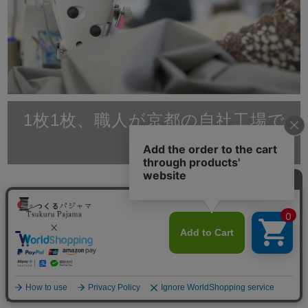
1枚1枚、職人が京都の自社工場で
縫製
滋賀と京都に自社工場をもつ、創業70年岩本繊維。大
手百貨店やインテリアショップ、寝具店へのパジャマの
卸し、ホテル等の館内着製造は年間10,000枚以上の多
数販売実績がございます。原材料を輸入、染、織、加工
縫製をすべて日本国内で行っているパジャマ専門店で
す。
メニュー