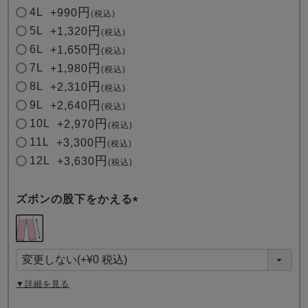
4L
+
990
税込
5L
+
1,320
税込
6L
+
1,650
税込
7L
+
1,980
税込
8L
+
2,310
税込
9L
+
2,640
税込
10L
+
2,970
税込
11L
+
3,300
税込
12L
+
3,630
税込
ズボンの股下をかえる
(
必
須
)
▼詳細を見る