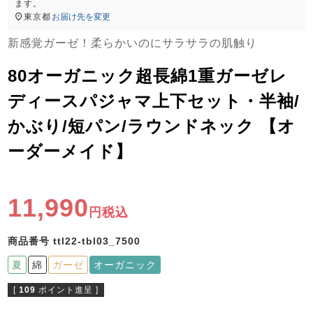
ズ
ます。
パジャマ
東京都
お届け先を変更
新感覚ガーゼ！柔らかいのにサラサラの肌触り
ガールズ前開
ガールズかぶ
ボーイズ長袖
き
り
80オーガニック超長綿1重ガーゼレ
ディースパジャマ上下セット・半袖/
かぶり/短パン/ラウンドネック 【オ
売れ筋ランキング
新着商品
- Item Ranking -
- New Arrival -
ーダーメイド】
ボーイズ半袖
ボーイズ前開
ボーイズかぶ
き
り
すべての季節のパジャマ一覧はこちら
11,990
税込
商品番号
ttl22-tbl03_7500
夏
綿
ガーゼ
オーガニック
ガールズ
上着
ガールズ
ズボ
ボーイズ
上着
ボーイズ
ズボ
[
109
ポイント進呈 ]
単品
ン単品
単品
ン単品