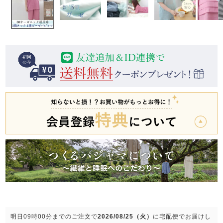
前開き
かぶり
スリーパー
目的別でさがす一覧はこちら
売れ筋ランキング
新着商品
- Item Ranking -
- New Arrival -
上着単品
作務衣
羽織・バスロ
すべての生地一覧はこちら
春
夏
秋
冬
ーブ
ボーイズパジャマ
ズボン単品
ガールズ長袖
ガールズ半袖
ワンピース
春
夏
秋
冬
すべてのキッ
明日
09時00分
までのご注文で
2026/08/25（火）
に
宅配便
でお届けし