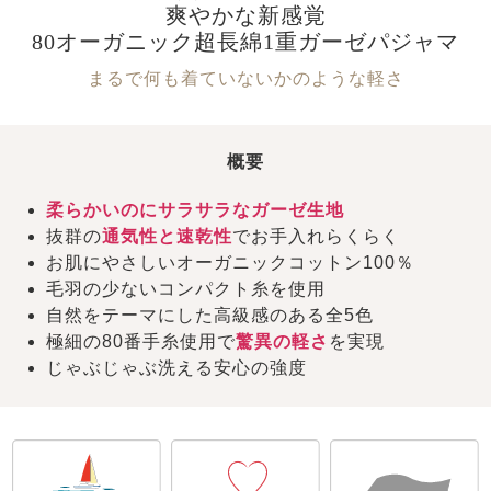
爽やかな新感覚
80オーガニック超長綿1重ガーゼパジャマ
まるで何も着ていないかのような軽さ
概要
柔らかいのにサラサラなガーゼ生地
抜群の
通気性と速乾性
でお手入れらくらく
お肌にやさしいオーガニックコットン100％
毛羽の少ないコンパクト糸を使用
自然をテーマにした高級感のある全5色
極細の80番手糸使用で
驚異の軽さ
を実現
じゃぶじゃぶ洗える安心の強度