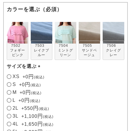
カラーを選ぶ（必須）
7502
7503
7504
7505
7506
売れ筋ランキング
新着商品
フォギー
レイクブ
ミントグ
サンドベ
クレイグ
- Item Ranking -
- New Arrival -
ピンク
ルー
リーン
ージュ
レー
サイズを選ぶ
(
すべてのデザインのパジャマ一覧はこちら
XS
+
0
税込
必
S
+
0
税込
須
M
+
0
税込
)
L
+
0
税込
2L
+
550
税込
3L
+
1,100
税込
4L
+
1,650
税込