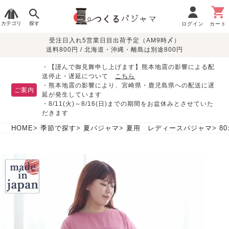
カテゴリ
探す
ログイン
カート
受注日入れ5営業日目出荷予定（AM9時〆）
季節で
生地で
目的別で
デザインで
はじめて
送料800円 / 北海道・沖縄・離島は別途800円
さがす
さがす
さがす
さがす
の方へ
レディースパジャマ
・【謹んで御見舞申し上げます】熊本地震の影響による配
送停止・遅延について
こちら
・熊本地震の影響により、宮崎県・鹿児島県への配送に遅
ご案内
延が発生しています
・8/11(火)～8/16(日)までの期間をお盆休みとさせていた
敏感肌用
入院・介護
つくるパジャマとは
胸が目立たない
夏パジャマ特集
迷ったら、まずはこの
だきます
パジャマ
パジャマ
パジャマ！
綿100%
リネン・麻
シルク/絹
長袖
半袖
七分袖
HOME
季節で探す
夏パジャマ
夏用 レディースパジャマ
8
すべてのレデ
ィース
パジャマ
マタニティ
ペアで
お支払い・送料・配送
返品・交換について
眠れる作務衣特集
よくあるご質問
前開き
かぶり
ワンピース
パジャマ
そろえたい
について
オーガニック素材
ガーゼ
サテン織り
春
夏
秋
冬