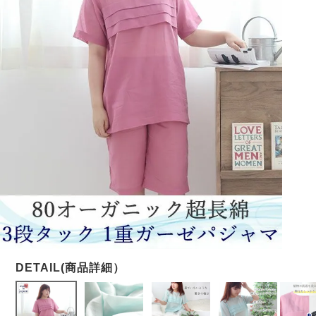
メンズパジャマ
上着単品
作務衣
胸がすけない
羽織・バスロ
体型別におすすめパジ
年齢別におすすめパジ
ルームウェア
会社概要
お買い物ガイド
安心の日本製
ーブ
ャマ
ャマ
サッカー/ちぢみ 楊
ニット/ストレッチ
起毛/フランネル
柳
ズボン単品
SDGsの取り組み
インナーウェア
生活雑貨
カタログギフト
春
夏
秋
冬
柄物
長袖
半袖
七分袖
ガールズパジャマ
すべてのメン
ズ
売れ筋ランキング
新着商品
パジャマ
- Item Ranking -
- New Arrival -