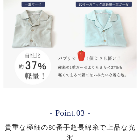
- Point.03 -
貴重な極細の80番手超長綿糸で上品な光
沢