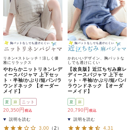
売れ筋ランキング
新着商品
- Item Ranking -
- New Arrival -
リネン×ストレッチ！涼しく優
かわいいデザイン、胸パットな
雅にリラックス
しでも透けにくい
やわらかニットリネンレデ
【改良版】近江ちぢみ麻レ
すべてのデザインのパジャマ一覧はこちら
ィースパジャマ 上下セッ
ディースパジャマ 上下セ
ト・半袖/かぶり/短パン/ラ
ット・半袖/かぶり/短パン/
ウンドネック 【オーダー
ラウンドネック 【オーダ
メイド】
ーメイド】
夏
麻
ニット
夏
麻
20,350
20,790
税込
税込
3.00
（
2
）
4.31