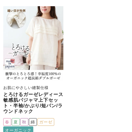
お肌にやさしい縫製仕様
とろけるガーゼレディース
敏感肌パジャマ上下セッ
ト・半袖/かぶり/短パン/ラ
ウンドネック
春
夏
秋
綿
ガーゼ
オーガニック