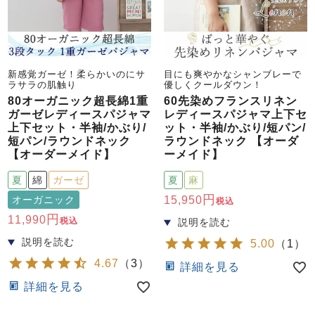
新感覚ガーゼ！柔らかいのにサ
目にも爽やかなシャンブレーで
ラサラの肌触り
優しくクールダウン！
80オーガニック超長綿1重
60先染めフランスリネン
ガーゼレディースパジャマ
レディースパジャマ上下セ
上下セット・半袖/かぶり/
ット・半袖/かぶり/短パン/
短パン/ラウンドネック
ラウンドネック 【オーダ
【オーダーメイド】
ーメイド】
夏
綿
ガーゼ
夏
麻
オーガニック
15,950
税込
11,990
税込
5.00
（
1
）
4.67
（
3
）
詳細を見る
詳細を見る