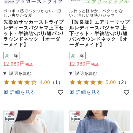
ズ
パジャマ
ポコポコ感でベタつかない！涼
ふわっと軽やか、ベタつかな
しい爽やかな夏
い。涼しい爽快パジャマ
先染めサッカーストライプ
【改良版】エアリーリップ
ガールズ前開
ガールズかぶ
ボーイズ長袖
レディースパジャマ上下セ
ルレディースパジャマ 上
き
り
ット・半袖/かぶり/短パン/
下セット・半袖/かぶり/短
ラウンドネック 【オーダ
パン/ラウンドネック 【オ
ーメイド】
ーダーメイド】
売れ筋ランキング
新着商品
夏
綿
夏
綿
- Item Ranking -
- New Arrival -
12,980
12,980
税込
税込
ボーイズ半袖
ボーイズ前開
ボーイズかぶ
き
り
すべての季節のパジャマ一覧はこちら
4.00
（
1
）
5.00
（
2
）
詳細を見る
詳細を見る
ガールズ
上着
ガールズ
ズボ
ボーイズ
上着
ボーイズ
ズボ
単品
ン単品
単品
ン単品