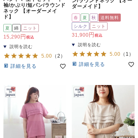
ン/ラウンドネック 【オー
袖/かぶり/短パン/ラウンド
ダーメイド】
ネック 【オーダーメイ
ド】
春
夏
秋
送料無料
シルク
ニット
夏
綿
ニット
31,900
税込
15,290
税込
5.00
（
1
）
5.00
（
2
）
詳細を見る
詳細を見る