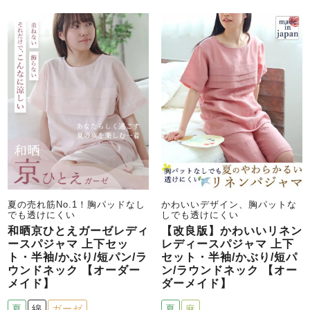
メンズパジャマ
上着単品
作務衣
胸がすけない
羽織・バスロ
体型別におすすめパジ
年齢別におすすめパジ
ルームウェア
会社概要
お買い物ガイド
安心の日本製
ーブ
ャマ
ャマ
サッカー/ちぢみ 楊
ニット/ストレッチ
起毛/フランネル
柳
ズボン単品
SDGsの取り組み
インナーウェア
生活雑貨
カタログギフト
夏の売れ筋No.1！胸パッドなし
かわいいデザイン、胸パットな
春
夏
秋
冬
柄物
でも透けにくい
しでも透けにくい
長袖
半袖
七分袖
和晒京ひとえガーゼレディ
【改良版】かわいいリネン
ガールズパジャマ
ースパジャマ 上下セッ
レディースパジャマ 上下
すべてのメン
ト・半袖/かぶり/短パン/ラ
セット・半袖/かぶり/短パ
ズ
ウンドネック 【オーダー
ン/ラウンドネック 【オー
売れ筋ランキング
新着商品
パジャマ
メイド】
ダーメイド】
- Item Ranking -
- New Arrival -
夏
綿
ガーゼ
夏
麻