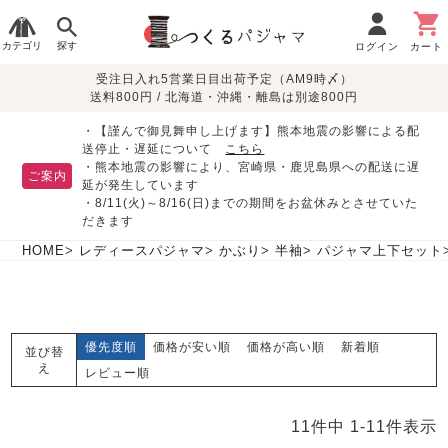
カテゴリ
探す
ログイン
カート
受注日入れ5営業日目出荷予定（AM9時〆）
季節で
生地で
目的別で
デザインで
はじめて
送料800円 / 北海道・沖縄・離島は別途800円
さがす
さがす
さがす
さがす
の方へ
レディースパジャマ
・【謹んで御見舞申し上げます】熊本地震の影響による配
送停止・遅延について
こちら
・熊本地震の影響により、宮崎県・鹿児島県への配送に遅
ご案内
延が発生しています
・8/11(火)～8/16(日)までの期間をお盆休みとさせていた
敏感肌用
入院・介護
つくるパジャマとは
胸が目立たない
夏パジャマ特集
迷ったら、まずはこの
だきます
パジャマ
パジャマ
パジャマ！
綿100%
リネン・麻
シルク/絹
長袖
半袖
七分袖
HOME
レディースパジャマ
かぶり
半袖
パジャマ上下セット
すべてのレデ
ィース
パジャマ
優先度順
価格が安い順
価格が高い順
新着順
並び替
マタニティ
ペアで
お支払い・送料・配送
返品・交換について
眠れる作務衣特集
よくあるご質問
え
前開き
かぶり
ワンピース
レビュー順
パジャマ
そろえたい
について
オーガニック素材
ガーゼ
サテン織り
春
夏
秋
冬
11
件中
1
-
11
件表示