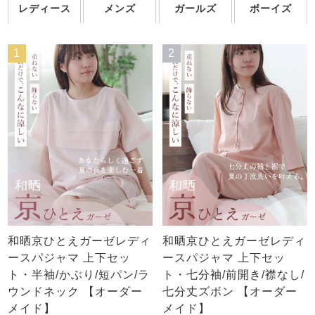
レディース
メンズ
ガールズ
ボーイズ
1
2
和晒京ひとえガーゼレディ
和晒京ひとえガーゼレディ
ースパジャマ 上下セッ
ースパジャマ 上下セッ
ト・半袖/かぶり/短パン/ラ
ト・七分袖/前開き/襟なし/
ウンドネック 【オーダー
七分丈ズボン 【オーダー
メイド】
メイド】