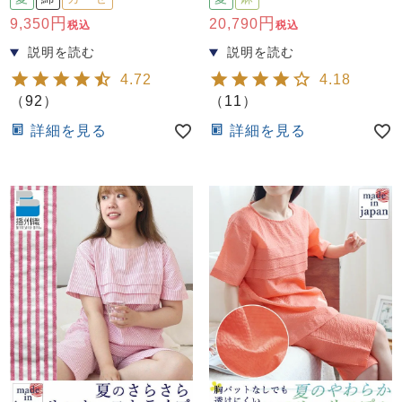
前開き
かぶり
スリーパー
9,350
20,790
税込
税込
目的別でさがす一覧はこちら
売れ筋ランキング
新着商品
- Item Ranking -
- New Arrival -
4.72
4.18
上着単品
（
92
）
（
11
）
作務衣
羽織・バスロ
すべての生地一覧はこちら
春
夏
秋
冬
詳細を見る
詳細を見る
ーブ
ボーイズパジャマ
ズボン単品
ガールズ長袖
ガールズ半袖
ワンピース
春
夏
秋
冬
すべてのキッ