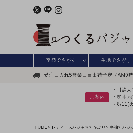
季節で
さがす
生地で
さがす
受注日入れ5営業日目出荷予定（AM9
・【謹ん
ご案内
・熊本地
・8/11
HOME
レディースパジャマ
かぶり
半袖
パジ