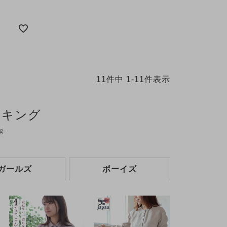
）
11
件中
1
-
11
件表示
ンキング
g-
ガールズ
ボーイズ
4
5