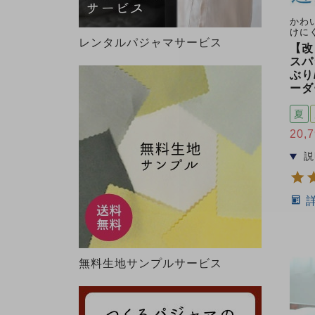
かわ
けに
レンタルパジャマサービス
【改
スパ
ぶり
ーダ
夏
20,
無料生地サンプルサービス