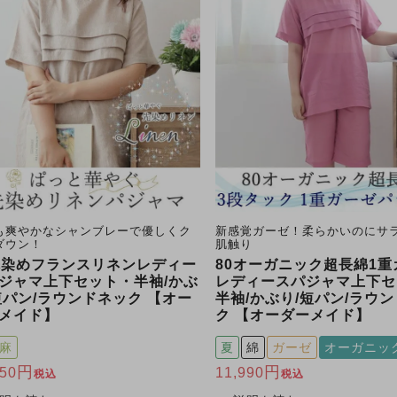
も爽やかなシャンブレーで優しくク
新感覚ガーゼ！柔らかいのにサ
ダウン！
肌触り
先染めフランスリネンレディー
80オーガニック超長綿1重
ジャマ上下セット・半袖/かぶ
レディースパジャマ上下セ
短パン/ラウンドネック 【オー
半袖/かぶり/短パン/ラウ
メイド】
ク 【オーダーメイド】
麻
夏
綿
ガーゼ
オーガニッ
950
11,990
税込
税込