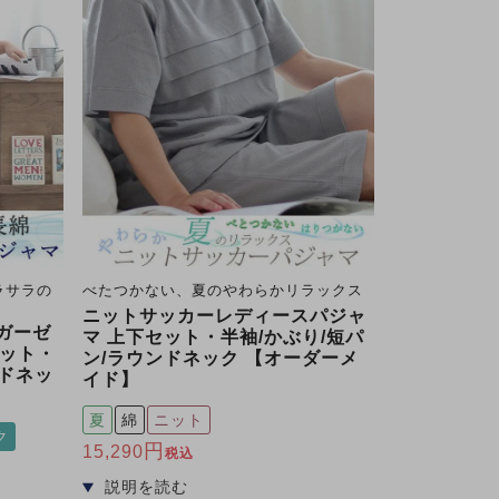
ラサラの
べたつかない、夏のやわらかリラックス
ニットサッカーレディースパジャ
ガーゼ
マ 上下セット・半袖/かぶり/短パ
ット・
ン/ラウンドネック 【オーダーメ
ンドネッ
イド】
夏
綿
ニット
ク
15,290
税込