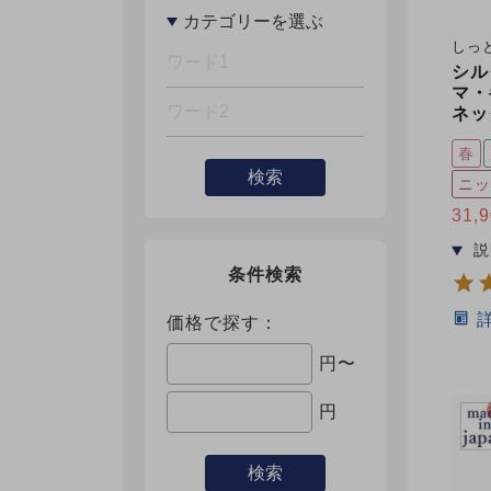
しっ
シル
マ・
ネッ
春
検索
ニッ
31,
条件検索
価格で探す：
円〜
円
検索