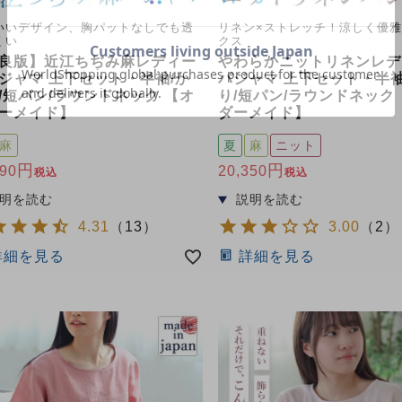
いいデザイン、胸パットなしでも透
リネン×ストレッチ！涼しく優
くい
クス
良版】近江ちぢみ麻レディー
やわらかニットリネンレデ
ジャマ 上下セット・半袖/か
パジャマ 上下セット・半袖
/短パン/ラウンドネック 【オ
り/短パン/ラウンドネック
ーメイド】
ダーメイド】
麻
夏
麻
ニット
790
20,350
税込
税込
4.31
（
13
）
3.00
（
2
）
詳細を見る
詳細を見る