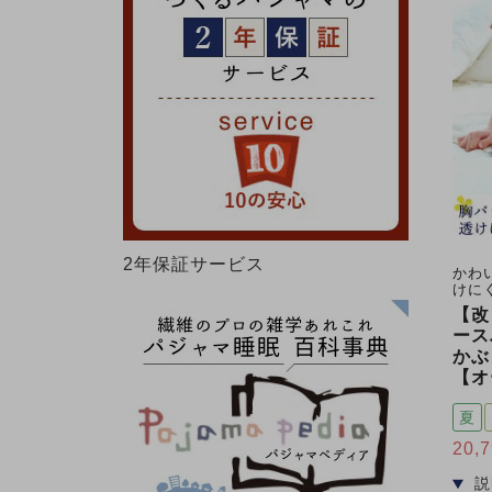
2年保証サービス
かわ
けに
【改
ース
かぶ
【オ
夏
20,