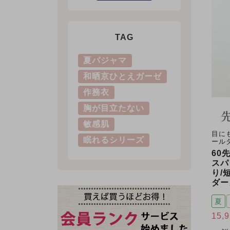
TAG
夏パジャマ
和晒京ひとえガーゼ
作務衣
胸が目立たない
敏感肌
目に
眠れるシリーズ
ール
60
スパ
り/
ダー
夏
15,