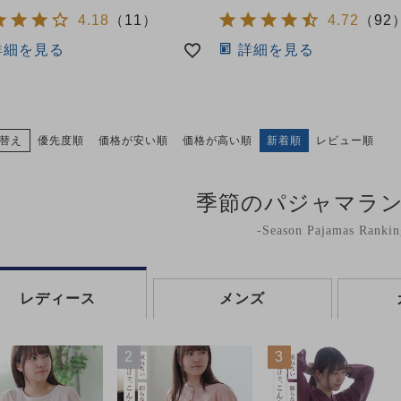
4.18
（
11
）
4.72
（
92
詳細を見る
詳細を見る
替え
優先度順
価格が安い順
価格が高い順
新着順
レビュー順
季節のパジャマラ
-Season Pajamas Rankin
レディース
メンズ
2
3