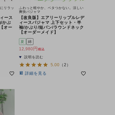
雅にリラッ
ふわっと軽やか、ベタつかない。涼しい
爽快パジャマ
ィース
【改良版】エアリーリップルレデ
/かぶ
ィースパジャマ 上下セット・半
 【オー
袖/かぶり/短パン/ラウンドネック
【オーダーメイド】
夏
綿
12,980
税込
5.00
（
2
）
詳細を見る