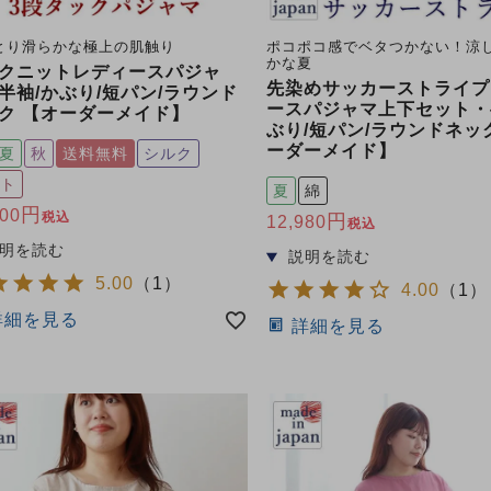
とり滑らかな極上の肌触り
ポコポコ感でベタつかない！涼
かな夏
クニットレディースパジャ
先染めサッカーストライプ
半袖/かぶり/短パン/ラウンド
ースパジャマ上下セット・
ク 【オーダーメイド】
ぶり/短パン/ラウンドネッ
ーダーメイド】
夏
秋
送料無料
シルク
ト
夏
綿
900
税込
12,980
税込
5.00
（
1
）
4.00
（
1
）
詳細を見る
詳細を見る