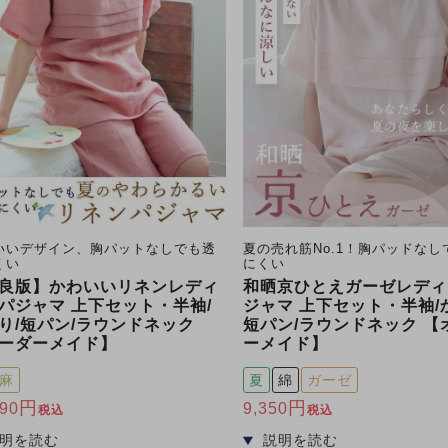
いいデザイン、胸パットなしでも透
夏の売れ筋No.1！胸パッドなし
くい
にくい
良版】かわいいリネンレディ
和晒京ひとえガーゼレディ
パジャマ 上下セット・半袖/
ジャマ 上下セット・半袖/
り/短パン/ラウンドネック
短パン/ラウンドネック 【
ーダーメイド】
ーメイド】
麻
夏
綿
ガーゼ
790
9,350
税込
税込