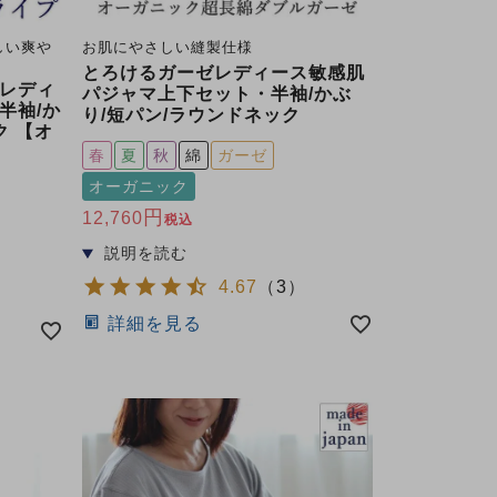
しい爽や
お肌にやさしい縫製仕様
とろけるガーゼレディース敏感肌
レディ
パジャマ上下セット・半袖/かぶ
半袖/か
り/短パン/ラウンドネック
ク 【オ
春
夏
秋
綿
ガーゼ
オーガニック
12,760
税込
4.67
（
3
）
詳細を見る