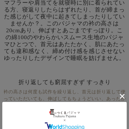
マフラーや肩当てを就寝時に別に着られてい
る方、寝返りしたらはずれたり、首が締まっ
た感じがして夜中に起きてしまったりしてい
ませんか？。このパジャマの衿の高さは
20cmあり、伸ばすとあごまですっぽり。こ
の綿100のやわらかいスムース生地のパジャ
マひとつで、首元はあたたかく、肌にあたっ
ても違和感なく、締め付け感を感じさせない
ゆったりしたデザインで睡眠を妨げません。
折り返しても窮屈すぎず すっきり
衿の高さは何度も試作を繰り返し、首元は折り返して使
っていただいても、伸ばしてもちょうどいい、あったか
くて邪魔にならない長さを追求しました。