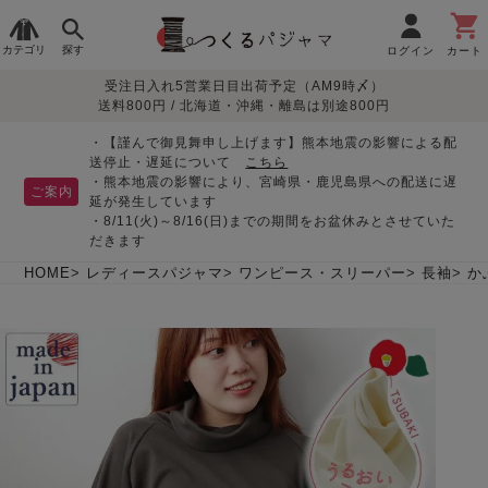
カテゴリ
探す
ログイン
カート
受注日入れ5営業日目出荷予定（AM9時〆）
季節で
生地で
目的別で
デザインで
はじめて
送料800円 / 北海道・沖縄・離島は別途800円
さがす
さがす
さがす
さがす
の方へ
レディースパジャマ
・【謹んで御見舞申し上げます】熊本地震の影響による配
送停止・遅延について
こちら
・熊本地震の影響により、宮崎県・鹿児島県への配送に遅
ご案内
延が発生しています
・8/11(火)～8/16(日)までの期間をお盆休みとさせていた
敏感肌用
入院・介護
つくるパジャマとは
胸が目立たない
夏パジャマ特集
迷ったら、まずはこの
だきます
パジャマ
パジャマ
パジャマ！
綿100%
リネン・麻
シルク/絹
長袖
半袖
七分袖
HOME
レディースパジャマ
ワンピース・スリーパー
長袖
か
すべてのレデ
ィース
パジャマ
マタニティ
ペアで
お支払い・送料・配送
返品・交換について
眠れる作務衣特集
よくあるご質問
前開き
かぶり
ワンピース
パジャマ
そろえたい
について
オーガニック素材
ガーゼ
サテン織り
春
夏
秋
冬