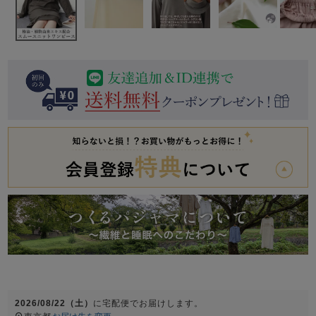
前開き
かぶり
スリーパー
目的別でさがす一覧はこちら
売れ筋ランキング
新着商品
- Item Ranking -
- New Arrival -
上着単品
作務衣
羽織・バスロ
すべての生地一覧はこちら
春
夏
秋
冬
ーブ
ボーイズパジャマ
ズボン単品
ガールズ長袖
ガールズ半袖
ワンピース
春
夏
秋
冬
2026/08/22（土）
に
宅配便
でお届けします。
すべてのキッ