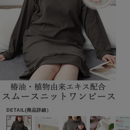
メンズパジャマ
上着単品
作務衣
胸がすけない
羽織・バスロ
体型別におすすめパジ
年齢別におすすめパジ
ルームウェア
会社概要
お買い物ガイド
安心の日本製
ーブ
ャマ
ャマ
サッカー/ちぢみ 楊
ニット/ストレッチ
起毛/フランネル
柳
ズボン単品
SDGsの取り組み
インナーウェア
生活雑貨
カタログギフト
春
夏
秋
冬
柄物
長袖
半袖
七分袖
ガールズパジャマ
すべてのメン
ズ
売れ筋ランキング
新着商品
パジャマ
- Item Ranking -
- New Arrival -