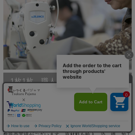
1枚1枚、職人が京都の自社工場で
縫製
滋賀と京都に自社工場をもつ、創業70年岩本繊維。大
手百貨店やインテリアショップ、寝具店へのパジャマの
卸し、ホテル等の館内着製造は年間10,000枚以上の多
メニュー
数販売実績がございます。原材料を輸入、染、織、加工