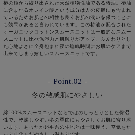
椿の種から絞り出された天然植物性油である椿油。椿油
に含まれるオレイン酸という成分は人の皮脂にも含まれ
ているためお肌との相性も良くお肌の潤いを保つことに
も効果があると言われています。この椿油が配合された
オーガニックコットンスムースニットは一般的なスムー
スニットに比べ保湿力と肌触りがアップ。ふんわりとし
た心地よさに全身包まれ夜の睡眠時間にお肌のケアまで
出来てしまう嬉しいスムースニットです。
- Point.02 -
冬の敏感肌にやさしい
綿100%スムースニットならではのしっとりとした保湿
性で、乾燥しやすい冬の季節にもやさしくお肌に寄り添
います。あったか起毛系の生地とは一味違う、空気をた
っぷり含んだやさしい温もりです。