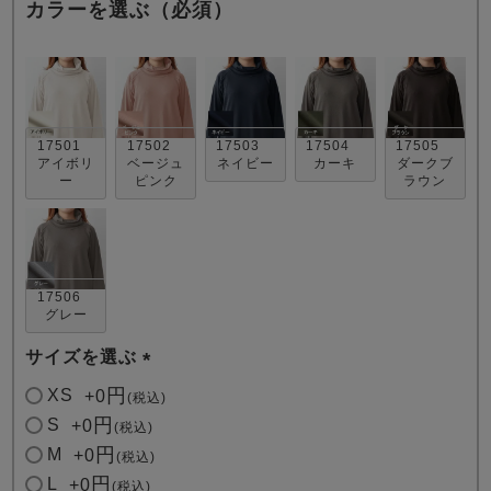
カラーを選ぶ（必須）
17501
17502
17503
17504
17505
アイボリ
ベージュ
ネイビー
カーキ
ダークブ
ー
ピンク
ラウン
売れ筋ランキング
新着商品
- Item Ranking -
- New Arrival -
すべてのデザインのパジャマ一覧はこちら
17506
グレー
サイズを選ぶ
(
XS
+
0
税込
必
S
+
0
税込
須
M
+
0
税込
)
L
+
0
税込