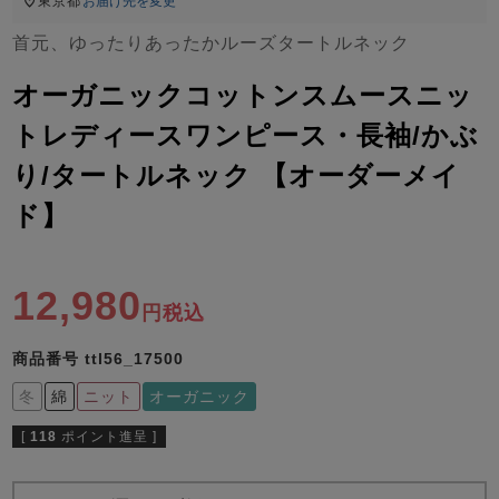
ズ
東京都
お届け先を変更
パジャマ
首元、ゆったりあったかルーズタートルネック
オーガニックコットンスムースニッ
ガールズ前開
ガールズかぶ
ボーイズ長袖
き
り
トレディースワンピース・長袖/かぶ
り/タートルネック 【オーダーメイ
売れ筋ランキング
新着商品
ド】
- Item Ranking -
- New Arrival -
ボーイズ半袖
ボーイズ前開
ボーイズかぶ
き
り
12,980
すべての季節のパジャマ一覧はこちら
税込
商品番号
ttl56_17500
冬
綿
ニット
オーガニック
[
118
ポイント進呈 ]
ガールズ
上着
ガールズ
ズボ
ボーイズ
上着
ボーイズ
ズボ
単品
ン単品
単品
ン単品