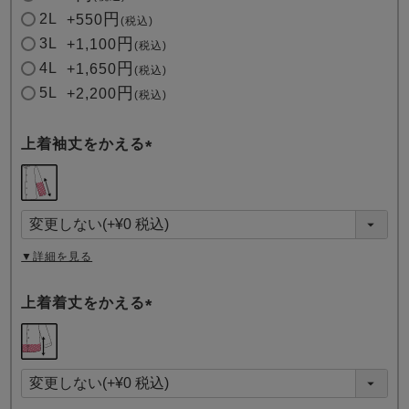
2L
+
550
税込
3L
+
1,100
税込
4L
+
1,650
税込
5L
+
2,200
税込
上着袖丈をかえる
(
必
須
)
▼詳細を見る
上着着丈をかえる
(
必
須
)