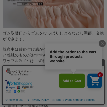
ゴム取替口からゴムをひっぱりしばるなどし調節、交換
ができます。
就寝中は締め付け感が少なくお腹にあたる部分もやさし
い感触のものがおすすめです。当店で使用しているBB
ワッフル®ゴムは、ずれにくいのにきつすぎない、パジ
ャマに最適なお腹にやさしいソフトゴムです。
ゴムが折れたり、ひっくり返りにくい
締め付け感がソフト
肌触りが良い
メニュー
洗濯しても効果が持続