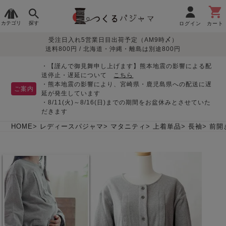
カテゴリ
探す
ログイン
カート
受注日入れ5営業日目出荷予定（AM9時〆）
季節で
生地で
目的別で
デザインで
はじめて
送料800円 / 北海道・沖縄・離島は別途800円
さがす
さがす
さがす
さがす
の方へ
レディースパジャマ
・【謹んで御見舞申し上げます】熊本地震の影響による配
送停止・遅延について
こちら
・熊本地震の影響により、宮崎県・鹿児島県への配送に遅
ご案内
延が発生しています
・8/11(火)～8/16(日)までの期間をお盆休みとさせていた
敏感肌用
入院・介護
つくるパジャマとは
胸が目立たない
夏パジャマ特集
迷ったら、まずはこの
だきます
パジャマ
パジャマ
パジャマ！
綿100%
リネン・麻
シルク/絹
長袖
半袖
七分袖
HOME
レディースパジャマ
マタニティ
上着単品
長袖
前開
すべてのレデ
ィース
パジャマ
マタニティ
ペアで
お支払い・送料・配送
返品・交換について
眠れる作務衣特集
よくあるご質問
前開き
かぶり
ワンピース
パジャマ
そろえたい
について
オーガニック素材
ガーゼ
サテン織り
春
夏
秋
冬