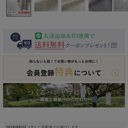
前開き
かぶり
スリーパー
目的別でさがす一覧はこちら
売れ筋ランキング
新着商品
- Item Ranking -
- New Arrival -
上着単品
作務衣
羽織・バスロ
すべての生地一覧はこちら
春
夏
秋
冬
ーブ
ボーイズパジャマ
ズボン単品
ガールズ長袖
ガールズ半袖
ワンピース
春
夏
秋
冬
すべてのキッ
2026/08/22（土）
に
宅配便
でお届けします。