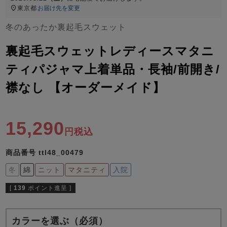
ズ
東京都
お届け先を変更
パジャマ
冬のあったか裏起毛スウェット
ガールズ前開
ガールズかぶ
ボーイズ長袖
裏起毛スウェットレディースマタニ
き
り
ティパジャマ上着単品・長袖/前開き/
襟なし 【オーダーメイド】
売れ筋ランキング
新着商品
- Item Ranking -
- New Arrival -
ボーイズ半袖
ボーイズ前開
ボーイズかぶ
15,290
き
り
税込
すべての季節のパジャマ一覧はこちら
商品番号
ttl48_00479
冬
綿
ニット
マタニティ
入院
[
139
ポイント進呈 ]
ガールズ
上着
ガールズ
ズボ
ボーイズ
上着
ボーイズ
ズボ
単品
ン単品
単品
ン単品
カラーを選ぶ（必須）