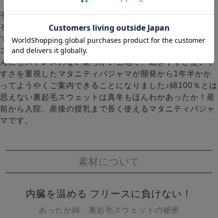
手足が長くてあうマタニティパジャマがない！丈がのばせ
るサービスをマタニティパジャマにもとご要望をいただい
ておりました。入院にも使えるよう前開き、チュニック、
ズボン付きタイプをご用意しました。赤ちゃんにもお母さ
んにもストレスのない柔らかい生地で、動きやすさ使いや
すさを重視したマタニティパジャマが開発から1年半かか
ってようやくご案内できることになりました♪綿100％とは
思えない裏起毛スウェットは真冬もほんわかあったか！産
前から入院、産後の授乳まで長く使えるマタニティパジャ
マです。
素材について
内臓を温める フリースに負けない！
あったか綿、裏起毛スウェットの秘密