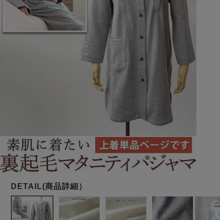
メンズパジャマ
上着単品
作務衣
胸がすけない
羽織・バスロ
体型別におすすめパジ
年齢別におすすめパジ
ルームウェア
会社概要
お買い物ガイド
安心の日本製
ーブ
ャマ
ャマ
サッカー/ちぢみ 楊
ニット/ストレッチ
起毛/フランネル
柳
ズボン単品
SDGsの取り組み
インナーウェア
生活雑貨
カタログギフト
春
夏
秋
冬
柄物
長袖
半袖
七分袖
ガールズパジャマ
すべてのメン
ズ
売れ筋ランキング
新着商品
パジャマ
- Item Ranking -
- New Arrival -