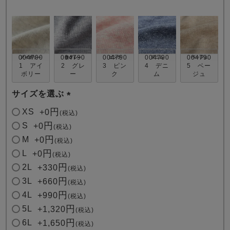
004790
004790
004790
004790
004790
1 アイ
2 グレ
3 ピン
4 デニ
5 ベー
ボリー
ー
ク
ム
ジュ
売れ筋ランキング
新着商品
サイズを選ぶ
- Item Ranking -
- New Arrival -
(
XS
+
0
税込
必
S
+
0
税込
すべてのデザインのパジャマ一覧はこちら
須
M
+
0
税込
)
L
+
0
税込
2L
+
330
税込
3L
+
660
税込
4L
+
990
税込
5L
+
1,320
税込
6L
+
1,650
税込