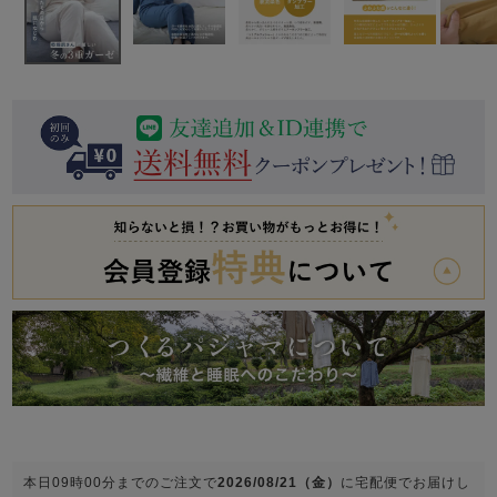
前開き
かぶり
スリーパー
目的別でさがす一覧はこちら
売れ筋ランキング
新着商品
- Item Ranking -
- New Arrival -
上着単品
作務衣
羽織・バスロ
すべての生地一覧はこちら
春
夏
秋
冬
ーブ
ボーイズパジャマ
ズボン単品
ガールズ長袖
ガールズ半袖
ワンピース
春
夏
秋
冬
すべてのキッ
本日
09時00分
までのご注文で
2026/08/21（金）
に
宅配便
でお届けし