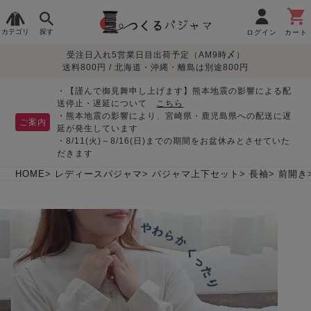
カテゴリ
探す
ログイン
カート
受注日入れ5営業日目出荷予定（AM9時〆）
季節で
生地で
目的別で
デザインで
はじめて
送料800円 / 北海道・沖縄・離島は別途800円
さがす
さがす
さがす
さがす
の方へ
レディースパジャマ
・【謹んで御見舞申し上げます】熊本地震の影響による配
送停止・遅延について
こちら
・熊本地震の影響により、宮崎県・鹿児島県への配送に遅
ご案内
延が発生しています
・8/11(火)～8/16(日)までの期間をお盆休みとさせていた
敏感肌用
入院・介護
つくるパジャマとは
胸が目立たない
夏パジャマ特集
迷ったら、まずはこの
だきます
パジャマ
パジャマ
パジャマ！
綿100%
リネン・麻
シルク/絹
長袖
半袖
七分袖
HOME
レディースパジャマ
パジャマ上下セット
長袖
前開き
すべてのレデ
ィース
パジャマ
マタニティ
ペアで
お支払い・送料・配送
返品・交換について
眠れる作務衣特集
よくあるご質問
前開き
かぶり
ワンピース
パジャマ
そろえたい
について
オーガニック素材
ガーゼ
サテン織り
春
夏
秋
冬