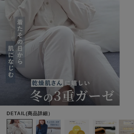
メンズパジャマ
上着単品
作務衣
胸がすけない
羽織・バスロ
体型別におすすめパジ
年齢別におすすめパジ
ルームウェア
会社概要
お買い物ガイド
安心の日本製
ーブ
ャマ
ャマ
サッカー/ちぢみ 楊
ニット/ストレッチ
起毛/フランネル
柳
ズボン単品
SDGsの取り組み
インナーウェア
生活雑貨
カタログギフト
春
夏
秋
冬
柄物
長袖
半袖
七分袖
ガールズパジャマ
すべてのメン
ズ
売れ筋ランキング
新着商品
パジャマ
- Item Ranking -
- New Arrival -