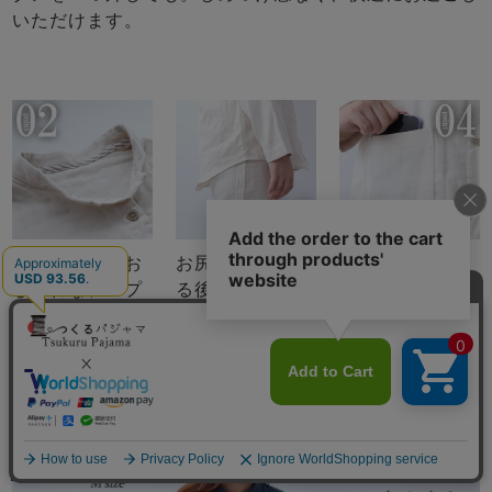
いただけます。
ちらりと覗くお
お尻が少し隠れ
スマホも入るポ
しゃれなテープ
る後ろすそ丈。
ケットつき
のワンポイント
シャツのスワロ
（全色同色）
ーテールを採用
メニュー