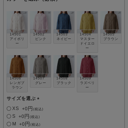
14501
14502
14503
14504
14505
アイボリ
ピンク
ネイビー
マスター
ブラウン
ー
ドイエロ
ー
売れ筋ランキング
新着商品
- Item Ranking -
- New Arrival -
すべてのデザインのパジャマ一覧はこちら
14506
14507
14508
14509
レンガブ
グレー
ブラック
ラズベリ
ラウン
ー
サイズを選ぶ
(
XS
+
0
税込
必
S
+
0
税込
須
M
+
0
税込
)