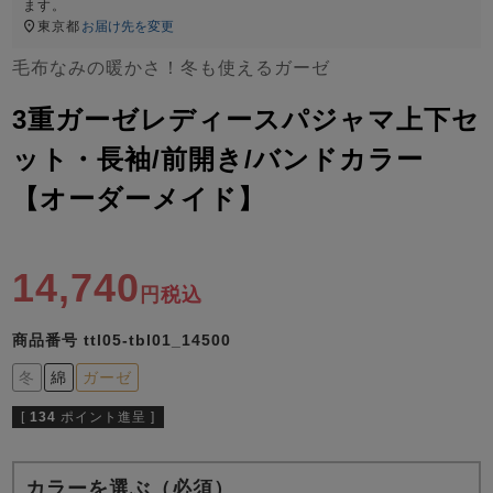
ズ
ます。
パジャマ
東京都
お届け先を変更
毛布なみの暖かさ！冬も使えるガーゼ
ガールズ前開
ガールズかぶ
ボーイズ長袖
き
り
3重ガーゼレディースパジャマ上下セ
ット・長袖/前開き/バンドカラー
【オーダーメイド】
売れ筋ランキング
新着商品
- Item Ranking -
- New Arrival -
ボーイズ半袖
ボーイズ前開
ボーイズかぶ
き
り
14,740
すべての季節のパジャマ一覧はこちら
税込
商品番号
ttl05-tbl01_14500
冬
綿
ガーゼ
[
134
ポイント進呈 ]
ガールズ
上着
ガールズ
ズボ
ボーイズ
上着
ボーイズ
ズボ
単品
ン単品
単品
ン単品
カラーを選ぶ（必須）