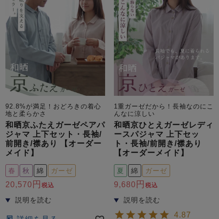
前開き
かぶり
スリーパー
目的別でさがす一覧はこちら
売れ筋ランキング
新着商品
- Item Ranking -
- New Arrival -
上着単品
作務衣
羽織・バスロ
すべての生地一覧はこちら
春
夏
秋
冬
ーブ
ボーイズパジャマ
92.8%が満足！おどろきの着心
1重ガーゼだから！長袖なのにこ
地と柔らかさ
んなに涼しい
ズボン単品
和晒京ふたえガーゼペアパ
和晒京ひとえガーゼレディ
ジャマ 上下セット・長袖/
ースパジャマ 上下セッ
前開き/襟あり 【オーダー
ト・長袖/前開き/襟あり
メイド】
【オーダーメイド】
春
秋
綿
ガーゼ
夏
綿
ガーゼ
20,570
9,680
税込
税込
ガールズ長袖
ガールズ半袖
ワンピース
春
夏
秋
冬
すべてのキッ
4.87