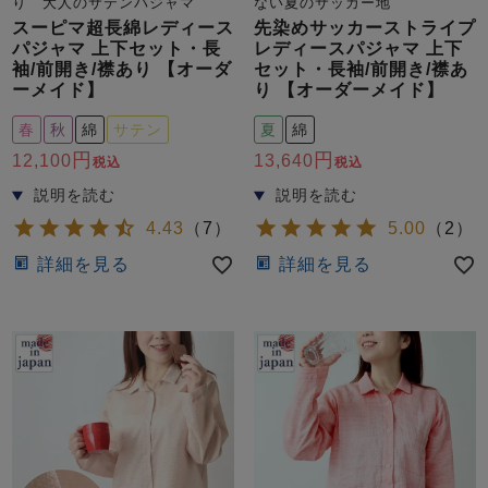
り 大人のサテンパジャマ
ない夏のサッカー地
スーピマ超長綿レディース
先染めサッカーストライプ
パジャマ 上下セット・長
レディースパジャマ 上下
袖/前開き/襟あり 【オーダ
セット・長袖/前開き/襟あ
ーメイド】
り 【オーダーメイド】
春
秋
綿
サテン
夏
綿
12,100
13,640
税込
税込
4.43
（
7
）
5.00
（
2
）
詳細を見る
詳細を見る