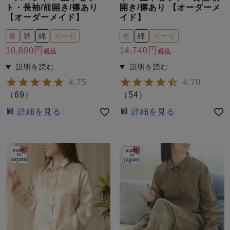
ト・長袖/前開き/襟あり
開き/襟あり 【オーダーメ
【オーダーメイド】
イド】
春
秋
綿
ガーゼ
冬
綿
ガーゼ
10,890
14,740
税込
税込
4.75
4.70
売れ筋ランキング
新着商品
（
69
）
（
54
）
- Item Ranking -
- New Arrival -
詳細を見る
詳細を見る
すべてのデザインのパジャマ一覧はこちら