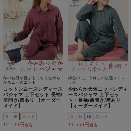
冬のお肌が喜ぶもっちりなめら
綿なのに、うれしい快適ストレ
かスムースニット
ッチ
コットンムースレディース
やわらか天竺ニットレディ
パジャマ 上下セット 長袖/
ースパジャマ 上下セッ
前開き/襟あり 【オーダー
ト・長袖/前開き/襟あり
メイド】
【オーダーメイド】
冬
綿
ニット
春
秋
綿
ニット
12,100
11,550
税込
税込