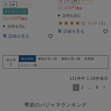
春
秋
綿
ガーゼ
夏
綿
ガーゼ
12,100
税込
オーガニック
12,540
税込
4.00
（
1
）
詳細を見る
詳細を見る
優先度順
価格が安い順
価格が高い順
新着順
並び替
え
レビュー順
111
件中
1
-
20
件表示
1
2
…
6
季節のパジャマランキング