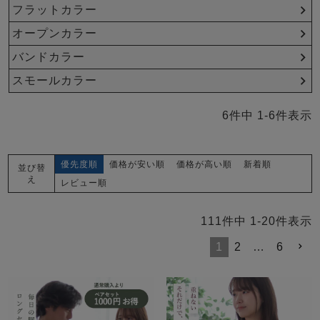
メンズパジャマ
フラットカラー
上着単品
オープンカラー
作務衣
胸がすけない
羽織・バスロ
体型別におすすめパジ
年齢別におすすめパジ
ルームウェア
会社概要
お買い物ガイド
安心の日本製
ーブ
ャマ
ャマ
バンドカラー
スモールカラー
サッカー/ちぢみ 楊
ニット/ストレッチ
起毛/フランネル
柳
6
件中
1
-
6
件表示
ズボン単品
SDGsの取り組み
インナーウェア
生活雑貨
カタログギフト
優先度順
価格が安い順
価格が高い順
新着順
並び替
え
レビュー順
春
夏
秋
冬
柄物
111
件中
1
-
20
件表示
長袖
半袖
七分袖
ガールズパジャマ
1
2
…
6
すべてのメン
ズ
売れ筋ランキング
新着商品
パジャマ
- Item Ranking -
- New Arrival -