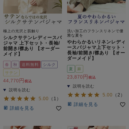
極上の光沢と肌触り
洗い加工のフランスリネンで優
雅な夏を
シルクサテンレディースパ
やわらかるいリネンレディ
ジャマ 上下セット・長袖/
ースパジャマ上下セット・
前開き/襟あり 【オーダー
長袖/前開き/襟あり 【オー
メイド】
ダーメイド】
春
秋
送料無料
シルク
夏
麻
サテン
23,870
税込
44,770
税込
5.00
（
2
）
5.00
（
1
）
詳細を見る
詳細を見る