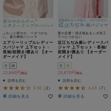
ふわっと軽やか、ベタつかな
夏の定番！清涼感あるシボ加工
い。夏の爽快パジャマ
でべたつかない
エアリーリップルレディー
近江ちぢみ麻レディースパ
スパジャマ 上下セット・
ジャマ 上下セット・長袖/
長袖/前開き/襟あり 【オー
前開き/襟あり 【オーダー
ダーメイド】
メイド】
夏
綿
夏
麻
13,640
23,870
税込
税込
3.50
（
2
）
4.43
（
7
）
詳細を見る
詳細を見る