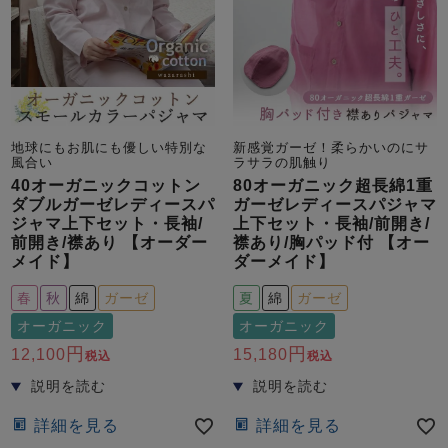
地球にもお肌にも優しい特別な
新感覚ガーゼ！柔らかいのにサ
風合い
ラサラの肌触り
40オーガニックコットン
80オーガニック超長綿1重
ダブルガーゼレディースパ
ガーゼレディースパジャマ
ジャマ上下セット・長袖/
上下セット・長袖/前開き/
前開き/襟あり 【オーダー
襟あり/胸パッド付 【オー
メイド】
ダーメイド】
春
秋
綿
ガーゼ
夏
綿
ガーゼ
オーガニック
オーガニック
12,100
15,180
税込
税込
詳細を見る
詳細を見る