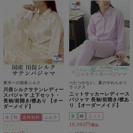
東洋一の国産シルク
べたつかない、夏のやわらかリ
ラックス
川俣シルクサテンレディー
ニットサッカーレディース
スパジャマ 上下セット・
パジャマ 長袖/前開き/襟あ
長袖/前開き/襟あり 【オー
り 【オーダーメイド】
ダーメイド】
夏
綿
ニット
春
秋
送料無料
シルク
16,060
税込
サテン