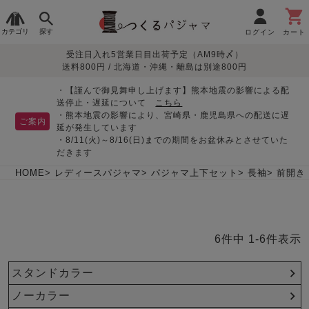
カテゴリ
探す
ログイン
カート
受注日入れ5営業日目出荷予定（AM9時〆）
季節で
生地で
目的別で
デザインで
はじめて
送料800円 / 北海道・沖縄・離島は別途800円
さがす
さがす
さがす
さがす
の方へ
レディースパジャマ
・【謹んで御見舞申し上げます】熊本地震の影響による配
送停止・遅延について
こちら
・熊本地震の影響により、宮崎県・鹿児島県への配送に遅
ご案内
延が発生しています
・8/11(火)～8/16(日)までの期間をお盆休みとさせていた
敏感肌用
入院・介護
つくるパジャマとは
胸が目立たない
夏パジャマ特集
迷ったら、まずはこの
だきます
パジャマ
パジャマ
パジャマ！
綿100%
リネン・麻
シルク/絹
長袖
半袖
七分袖
HOME
レディースパジャマ
パジャマ上下セット
長袖
前開き
すべてのレデ
ィース
パジャマ
6
件中
1
-
6
件表示
マタニティ
ペアで
お支払い・送料・配送
返品・交換について
眠れる作務衣特集
よくあるご質問
前開き
かぶり
ワンピース
パジャマ
そろえたい
について
スタンドカラー
オーガニック素材
ガーゼ
サテン織り
春
夏
秋
冬
ノーカラー