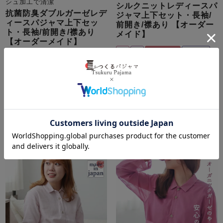
シュ加工で清潔
シルクニットレディースパ
抗菌防臭ダブルガーゼレデ
ジャマ上下セット・長袖/
ィースパジャマ上下セッ
前開き/襟あり 【オーダー
ト・長袖/前開き/襟あり
メイド】
【オーダーメイド】
春
秋
送料無料
シルク
春
秋
綿
ガーゼ
抗菌
ニット
9,680
税込
35,090
税込
詳細を見る
4.00
（
1
）
詳細を見る