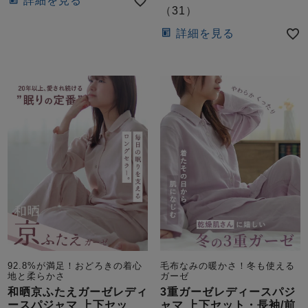
詳細を見る
ズ
（
31
）
パジャマ
詳細を見る
ガールズ前開
ガールズかぶ
ボーイズ長袖
き
り
売れ筋ランキング
新着商品
- Item Ranking -
- New Arrival -
ボーイズ半袖
ボーイズ前開
ボーイズかぶ
き
り
すべての季節のパジャマ一覧はこちら
92.8%が満足！おどろきの着心
毛布なみの暖かさ！冬も使える
ガールズ
上着
ガールズ
ズボ
ボーイズ
上着
ボーイズ
ズボ
地と柔らかさ
ガーゼ
単品
ン単品
単品
ン単品
和晒京ふたえガーゼレディ
3重ガーゼレディースパジ
ースパジャマ 上下セッ
ャマ 上下セット・長袖/前