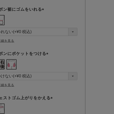
ボン裾にゴムをいれる
(
必
須
)
詳細を見る
ボンにポケットをつける
(
必
須
)
詳細を見る
ェストゴム上がりをかえる
(
必