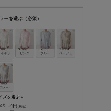
ラーを選ぶ（必須）
7001
37002
37003
37004
アイボリ
ピンク
ブルー
ベージュ
ー
7005
グレー
イズを選ぶ
(
XS
+
0
税込
必