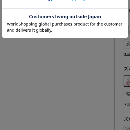
上
(
必
須
)
▼
ズ
▼
ズ