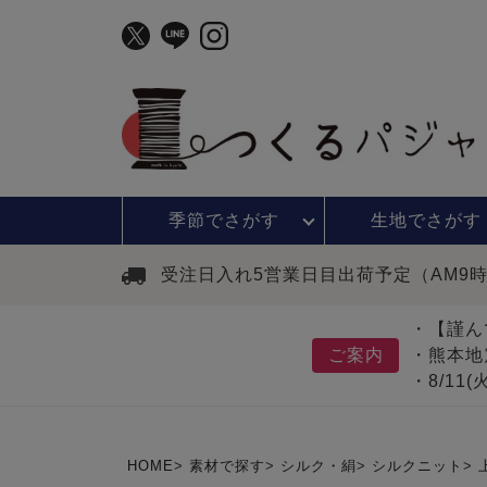
季節で
さがす
生地で
さがす
受注日入れ5営業日目出荷予定（AM9
・【謹ん
ご案内
・熊本地
・8/11
HOME
素材で探す
シルク・絹
シルクニット