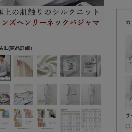
カ
3
3
サ