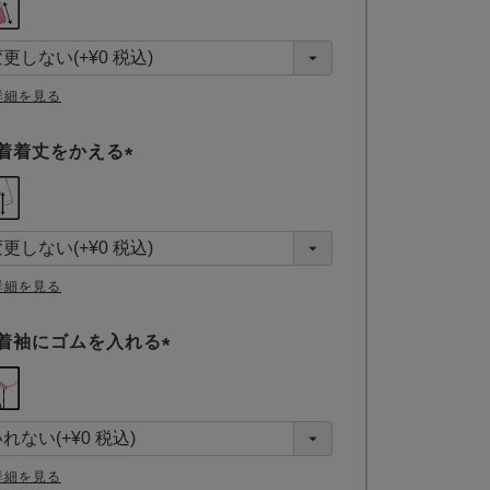
必
須
)
詳細を見る
着着丈をかえる
(
必
須
)
詳細を見る
着袖にゴムを入れる
(
必
須
)
詳細を見る