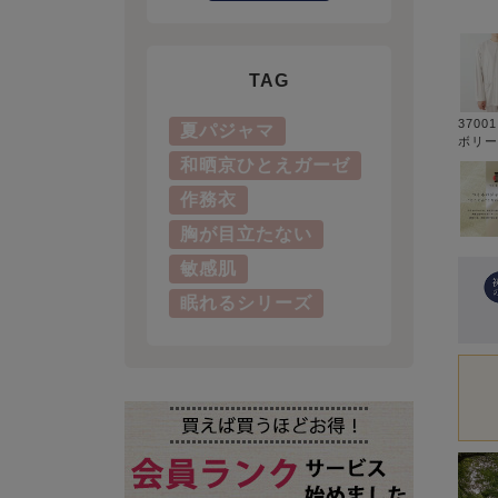
TAG
3700
夏パジャマ
ボリー
和晒京ひとえガーゼ
作務衣
胸が目立たない
敏感肌
眠れるシリーズ