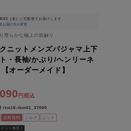
08/22（土）
に
宅配便
でお届けします。
都
お届け先を変更
り滑らかな極上の肌触り
クニットメンズパジャマ上下
ト・長袖/かぶり/ヘンリーネ
 【オーダーメイド】
,090
税込
号
ttm16-tbm01_37000
送料無料
シルク
ニット
ポイント進呈 ]