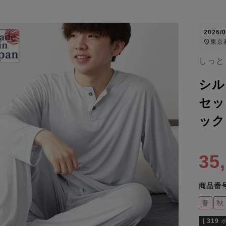
2026/
東京
しっと
シル
セッ
ック
35
商品番
春
秋
[
319