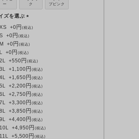
ー
ク
プピンク
イズを選ぶ
(
XS
+
0
税込
必
S
+
0
税込
須
M
+
0
税込
)
L
+
0
税込
2L
+
550
税込
3L
+
1,100
税込
4L
+
1,650
税込
5L
+
2,200
税込
6L
+
2,750
税込
7L
+
3,300
税込
8L
+
3,850
税込
9L
+
4,400
税込
10L
+
4,950
税込
11L
+
5,500
税込