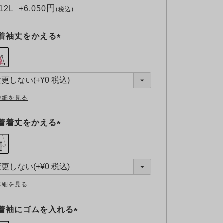
12L
+
6,050
税込
着袖丈をかえる
(
必
須
)
詳細を見る
着着丈をかえる
(
必
須
)
詳細を見る
着袖にゴムを入れる