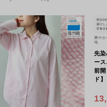
明日
0
届けし
東京
爽やか
地
先染
ース
前開
ド】
13