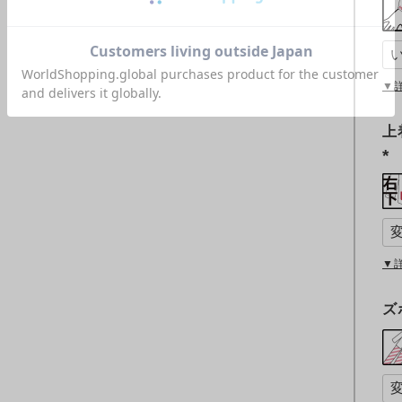
▼
上
(
必
須
)
▼
ズ