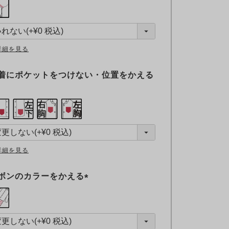
(
必
須
)
詳細を見る
着にポケットをつけない・位置をかえる
詳細を見る
ボンのカラーをかえる
(
必
須
)