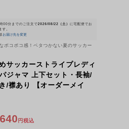
9時00分
までのご注文で
2026/08/22（土）
に
宅配便
でお
ます。
都
お届け先を変更
なポコポコ感！ベタつかない夏のサッカー
めサッカーストライプレディ
パジャマ 上下セット・長袖/
き/襟あり 【オーダーメイ
,640
税込