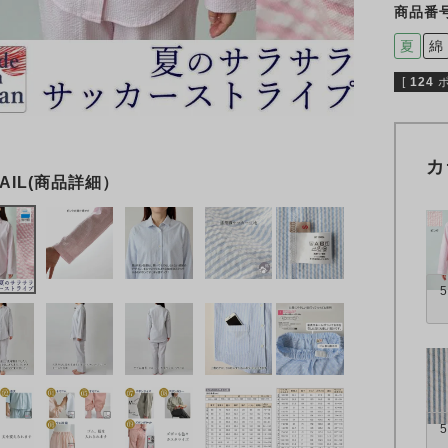
商品番
夏
綿
[
124
カ
5
5