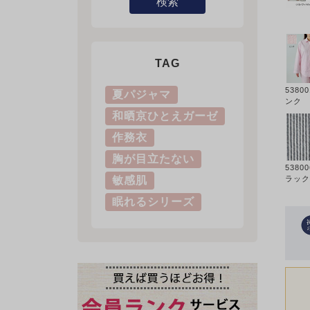
検索
TAG
5380
夏パジャマ
ンク
和晒京ひとえガーゼ
作務衣
胸が目立たない
5380
ラック
敏感肌
眠れるシリーズ