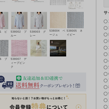
サ
538004 ベ
538005 ネ
01 ピ
538002 ブ
538003 グ
ージュ
イビー
ルー
レー
06 ブ
538007 デ
ィープピン
ク