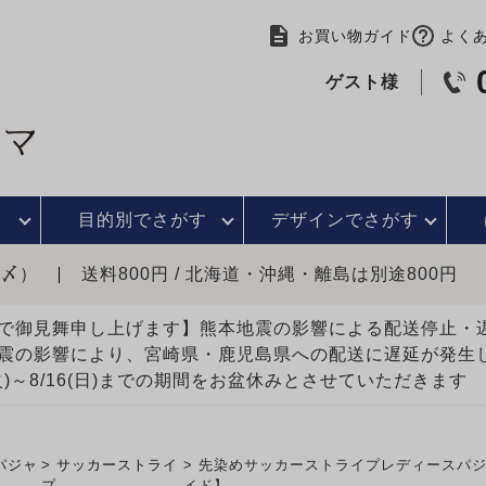
お買い物ガイド
よく
ゲスト様
目的別で
さがす
デザインで
さがす
時〆）
送料800円 / 北海道・沖縄・離島は別途800円
で御見舞申し上げます】熊本地震の影響による配送停止
震の影響により、宮崎県・鹿児島県への配送に遅延が発生
(火)～8/16(日)までの期間をお盆休みとさせていただきます
パジャ
サッカーストライ
先染めサッカーストライプレディースパジャ
プ
イド】