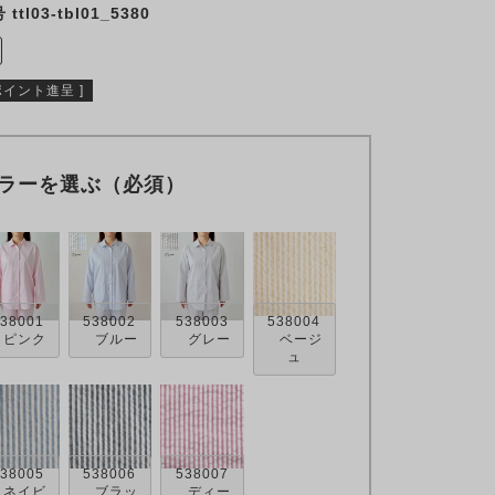
号
ttl03-tbl01_5380
ポイント進呈 ]
ラーを選ぶ（必須）
38001
538002
538003
538004
ピンク
ブルー
グレー
ベージ
ュ
38005
538006
538007
ネイビ
ブラッ
ディー