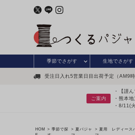
季節で
さがす
生地で
さがす
受注日入れ5営業日目出荷予定（AM9
・【謹ん
ご案内
・熊本地
・8/11
HOM
季節で探
夏パジャ
夏用 レディース
E
す
マ
マ