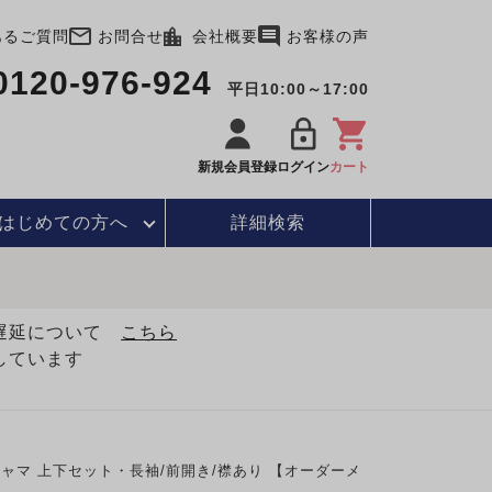
あるご質問
お問合せ
会社概要
お客様の声
0120-976-924
平日10:00～17:00
新規会員登録
ログイン
カート
はじめて
の方へ
詳細検索
・遅延について
こちら
しています
マ 上下セット・長袖/前開き/襟あり 【オーダーメ