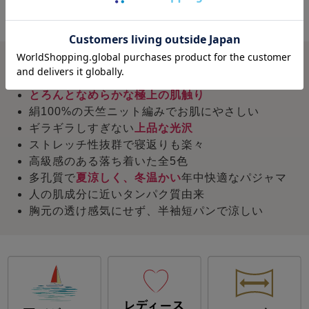
優れた伸縮性
概要
とろんとなめらかな極上の肌触り
絹100%の天竺ニット編みでお肌にやさしい
ギラギラしすぎない
上品な光沢
ストレッチ性抜群で寝返りも楽々
高級感のある落ち着いた全5色
多孔質で
夏涼しく、冬温かい
年中快適なパジャマ
人の肌成分に近いタンパク質由来
胸元の透け感気にせず、半袖短パンで涼しい