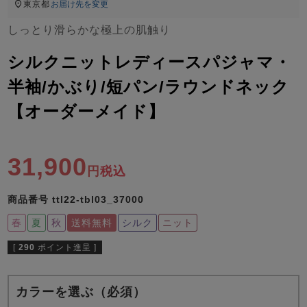
ズ
東京都
お届け先を変更
パジャマ
しっとり滑らかな極上の肌触り
ガールズ前開
ガールズかぶ
ボーイズ長袖
シルクニットレディースパジャマ・
き
り
半袖/かぶり/短パン/ラウンドネック
【オーダーメイド】
売れ筋ランキング
新着商品
- Item Ranking -
- New Arrival -
ボーイズ半袖
ボーイズ前開
ボーイズかぶ
31,900
税込
き
り
すべての季節のパジャマ一覧はこちら
商品番号
ttl22-tbl03_37000
春
夏
秋
送料無料
シルク
ニット
[
290
ポイント進呈 ]
ガールズ
上着
ガールズ
ズボ
ボーイズ
上着
ボーイズ
ズボ
単品
ン単品
単品
ン単品
カラーを選ぶ（必須）