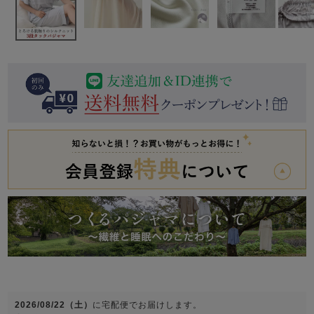
前開き
かぶり
スリーパー
目的別でさがす一覧はこちら
売れ筋ランキング
新着商品
- Item Ranking -
- New Arrival -
上着単品
作務衣
羽織・バスロ
すべての生地一覧はこちら
春
夏
秋
冬
ーブ
ボーイズパジャマ
ズボン単品
ガールズ長袖
ガールズ半袖
ワンピース
春
夏
秋
冬
すべてのキッ
2026/08/22（土）
に
宅配便
でお届けします。