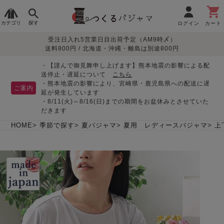
カテゴリ
探す
ログイン
カート
受注日入れ5営業日目出荷予定（AM9時〆）
季節で
生地で
目的別で
デザインで
はじめて
送料800円 / 北海道・沖縄・離島は別途800円
さがす
さがす
さがす
さがす
の方へ
レディースパジャマ
・【謹んで御見舞申し上げます】熊本地震の影響による配
送停止・遅延について
こちら
・熊本地震の影響により、宮崎県・鹿児島県への配送に遅
ご案内
延が発生しています
・8/11(火)～8/16(日)までの期間をお盆休みとさせていた
敏感肌用
入院・介護
つくるパジャマとは
胸が目立たない
夏パジャマ特集
迷ったら、まずはこの
だきます
パジャマ
パジャマ
パジャマ！
綿100%
リネン・麻
シルク/絹
長袖
半袖
七分袖
HOME
季節で探す
夏パジャマ
夏用 レディースパジャマ
上
すべてのレデ
ィース
パジャマ
マタニティ
ペアで
お支払い・送料・配送
返品・交換について
眠れる作務衣特集
よくあるご質問
前開き
かぶり
ワンピース
パジャマ
そろえたい
について
オーガニック素材
ガーゼ
サテン織り
春
夏
秋
冬