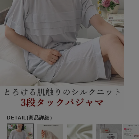
メンズパジャマ
上着単品
作務衣
胸がすけない
羽織・バスロ
体型別におすすめパジ
年齢別におすすめパジ
ルームウェア
会社概要
お買い物ガイド
安心の日本製
ーブ
ャマ
ャマ
サッカー/ちぢみ 楊
ニット/ストレッチ
起毛/フランネル
柳
ズボン単品
SDGsの取り組み
インナーウェア
生活雑貨
カタログギフト
春
夏
秋
冬
柄物
長袖
半袖
七分袖
ガールズパジャマ
すべてのメン
ズ
売れ筋ランキング
新着商品
パジャマ
- Item Ranking -
- New Arrival -