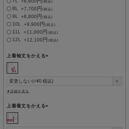
7L
+
6,600
税込
8L
+
7,700
税込
9L
+
8,800
税込
10L
+
9,900
税込
11L
+
11,000
税込
12L
+
12,100
税込
上着袖丈をかえる
(
必
須
)
▼詳細を見る
上着着丈をかえる
(
必
須