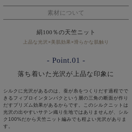
素材について
絹100％の天竺ニット
上品な光沢×美肌効果×滑らかな肌触り
- Point.01 -
落ち着いた光沢が上品な印象に
シルクに光沢があるのは、蚕が糸をつくりだす過程でで
きるフィブロインタンパクという層の三角の断面が作り
だすプリズム効果があるからです。このシルクニットは
光沢の出やすいサテン織り生地ではありませんが、シル
ク100%だから天竺ニット編みでも程よい光沢がありま
す。