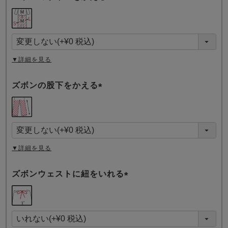
(
必
須
)
▼詳細を見る
ズボンの股下をかえる
(
必
須
)
▼詳細を見る
ズボンウェストに紐をいれる
(
必
須
)