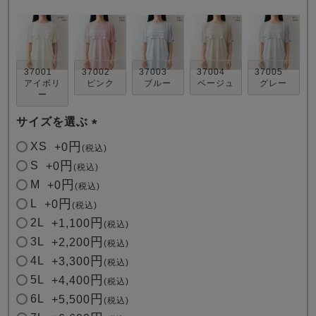
37001
37002
37003
37004
37005
アイボリ
ピンク
ブルー
ベージュ
グレー
ー
売れ筋ランキング
新着商品
サイズを選ぶ
- Item Ranking -
- New Arrival -
(
XS
+
0
税込
必
S
+
0
税込
須
すべてのデザインのパジャマ一覧はこちら
M
+
0
税込
)
L
+
0
税込
2L
+
1,100
税込
3L
+
2,200
税込
4L
+
3,300
税込
5L
+
4,400
税込
6L
+
5,500
税込