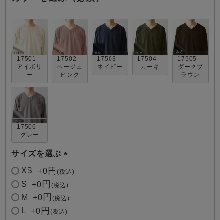
17501
17502
17503
17504
17505
アイボリ
ベージュ
ネイビー
カーキ
ダークブ
ー
ピンク
ラウン
売れ筋ランキング
新着商品
- Item Ranking -
- New Arrival -
すべてのデザインのパジャマ一覧はこちら
17506
グレー
サイズを選ぶ
(
XS
+
0
税込
必
S
+
0
税込
須
M
+
0
税込
)
L
+
0
税込