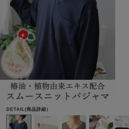
メンズパジャマ
上着単品
作務衣
胸がすけない
羽織・バスロ
体型別におすすめパジ
年齢別におすすめパジ
ルームウェア
会社概要
お買い物ガイド
安心の日本製
ーブ
ャマ
ャマ
サッカー/ちぢみ 楊
ニット/ストレッチ
起毛/フランネル
柳
ズボン単品
SDGsの取り組み
インナーウェア
生活雑貨
カタログギフト
春
夏
秋
冬
柄物
長袖
半袖
七分袖
ガールズパジャマ
すべてのメン
ズ
売れ筋ランキング
新着商品
パジャマ
- Item Ranking -
- New Arrival -