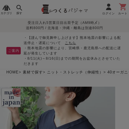
カテゴリ
探す
ログイン
カート
受注日入れ5営業日目出荷予定（AM9時〆）
季節で
生地で
目的別で
デザインで
はじめて
送料800円 / 北海道・沖縄・離島は別途800円
さがす
さがす
さがす
さがす
の方へ
レディースパジャマ
・【謹んで御見舞申し上げます】熊本地震の影響による配
送停止・遅延について
こちら
・熊本地震の影響により、宮崎県・鹿児島県への配送に遅
ご案内
延が発生しています
・8/11(火)～8/16(日)までの期間をお盆休みとさせていた
敏感肌用
入院・介護
つくるパジャマとは
胸が目立たない
夏パジャマ特集
迷ったら、まずはこの
だきます
パジャマ
パジャマ
パジャマ！
綿100%
リネン・麻
シルク/絹
長袖
半袖
七分袖
HOME
素材で探す
ニット・ストレッチ（伸縮性）
40オーガ
すべてのレデ
ィース
パジャマ
マタニティ
ペアで
お支払い・送料・配送
返品・交換について
眠れる作務衣特集
よくあるご質問
前開き
かぶり
ワンピース
パジャマ
そろえたい
について
オーガニック素材
ガーゼ
サテン織り
春
夏
秋
冬