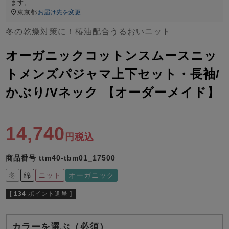
ズ
ます。
パジャマ
東京都
お届け先を変更
冬の乾燥対策に！椿油配合うるおいニット
ガールズ前開
ガールズかぶ
ボーイズ長袖
き
り
オーガニックコットンスムースニッ
トメンズパジャマ上下セット・長袖/
かぶり/Vネック 【オーダーメイド】
売れ筋ランキング
新着商品
- Item Ranking -
- New Arrival -
ボーイズ半袖
ボーイズ前開
ボーイズかぶ
き
り
14,740
すべての季節のパジャマ一覧はこちら
税込
商品番号
ttm40-tbm01_17500
冬
綿
ニット
オーガニック
[
134
ポイント進呈 ]
ガールズ
上着
ガールズ
ズボ
ボーイズ
上着
ボーイズ
ズボ
単品
ン単品
単品
ン単品
カラーを選ぶ（必須）