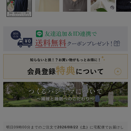
前開き
かぶり
スリーパー
目的別でさがす一覧はこちら
売れ筋ランキング
新着商品
- Item Ranking -
- New Arrival -
上着単品
作務衣
羽織・バスロ
すべての生地一覧はこちら
春
夏
秋
冬
ーブ
ボーイズパジャマ
ズボン単品
ガールズ長袖
ガールズ半袖
ワンピース
春
夏
秋
冬
すべてのキッ
明日
09時00分
までのご注文で
2026/08/22（土）
に
宅配便
でお届けし