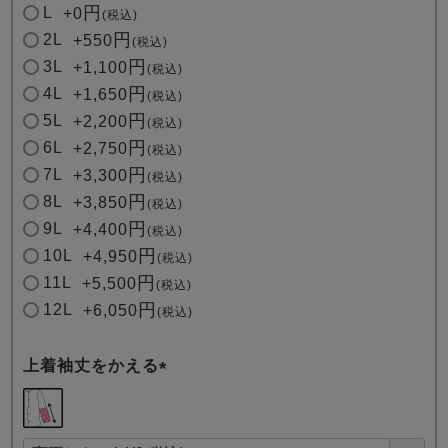
L
+
0
税込
2L
+
550
税込
3L
+
1,100
税込
4L
+
1,650
税込
5L
+
2,200
税込
6L
+
2,750
税込
7L
+
3,300
税込
8L
+
3,850
税込
9L
+
4,400
税込
10L
+
4,950
税込
11L
+
5,500
税込
12L
+
6,050
税込
上着袖丈をかえる
(
必
須