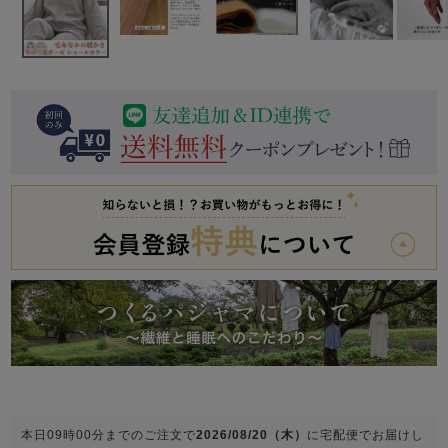
前開き
かぶり
スリーパー
目的別でさがす一覧はこちら
売れ筋ランキング
新着商品
- Item Ranking -
- New Arrival -
上着単品
作務衣
羽織・バスロ
すべての生地一覧はこちら
春
夏
秋
冬
ーブ
ボーイズパジャマ
ズボン単品
ガールズ長袖
ガールズ半袖
ワンピース
春
夏
秋
冬
すべてのキッ
本日
09時00分
までのご注文で
2026/08/20（木）
に
宅配便
でお届けし