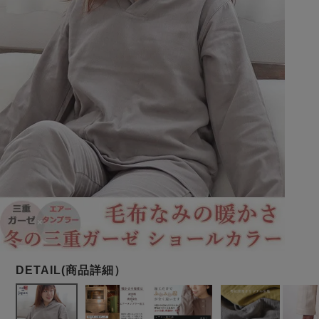
メンズパジャマ
上着単品
作務衣
胸がすけない
羽織・バスロ
体型別におすすめパジ
年齢別におすすめパジ
ルームウェア
会社概要
お買い物ガイド
安心の日本製
ーブ
ャマ
ャマ
サッカー/ちぢみ 楊
ニット/ストレッチ
起毛/フランネル
柳
ズボン単品
SDGsの取り組み
インナーウェア
生活雑貨
カタログギフト
春
夏
秋
冬
柄物
長袖
半袖
七分袖
ガールズパジャマ
すべてのメン
ズ
売れ筋ランキング
新着商品
パジャマ
- Item Ranking -
- New Arrival -