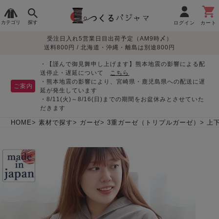
カテゴリ
探す
ログイン
カート
受注日入れ5営業日目出荷予定（AM9時〆）
季節で
生地で
目的別で
デザインで
はじめて
送料800円 / 北海道・沖縄・離島は別途800円
さがす
さがす
さがす
さがす
の方へ
レディースパジャマ
・【謹んで御見舞申し上げます】熊本地震の影響による配
送停止・遅延について
こちら
・熊本地震の影響により、宮崎県・鹿児島県への配送に遅
ご案内
延が発生しています
・8/11(火)～8/16(日)までの期間をお盆休みとさせていた
敏感肌用
入院・介護
つくるパジャマとは
胸が目立たない
夏パジャマ特集
迷ったら、まずはこの
だきます
パジャマ
パジャマ
パジャマ！
綿100%
リネン・麻
シルク/絹
長袖
半袖
七分袖
HOME
素材で探す
ガーゼ
3重ガーゼ（トリプルガーゼ）
上
すべてのレデ
ィース
パジャマ
マタニティ
ペアで
お支払い・送料・配送
返品・交換について
眠れる作務衣特集
よくあるご質問
前開き
かぶり
ワンピース
パジャマ
そろえたい
について
オーガニック素材
ガーゼ
サテン織り
春
夏
秋
冬