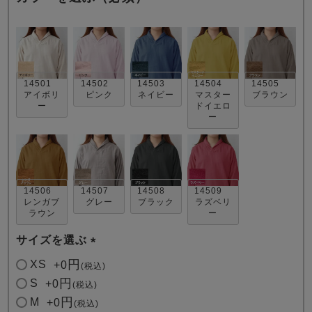
14501
14502
14503
14504
14505
アイボリ
ピンク
ネイビー
マスター
ブラウン
ー
ドイエロ
ー
売れ筋ランキング
新着商品
- Item Ranking -
- New Arrival -
すべてのデザインのパジャマ一覧はこちら
14506
14507
14508
14509
レンガブ
グレー
ブラック
ラズベリ
ラウン
ー
サイズを選ぶ
(
XS
+
0
税込
必
S
+
0
税込
須
M
+
0
税込
)