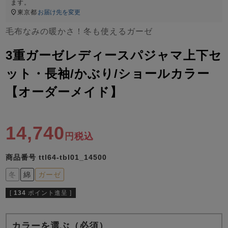
ズ
ます。
パジャマ
東京都
お届け先を変更
毛布なみの暖かさ！冬も使えるガーゼ
ガールズ前開
ガールズかぶ
ボーイズ長袖
き
り
3重ガーゼレディースパジャマ上下セ
ット・長袖/かぶり/ショールカラー
【オーダーメイド】
売れ筋ランキング
新着商品
- Item Ranking -
- New Arrival -
ボーイズ半袖
ボーイズ前開
ボーイズかぶ
き
り
14,740
すべての季節のパジャマ一覧はこちら
税込
商品番号
ttl64-tbl01_14500
冬
綿
ガーゼ
[
134
ポイント進呈 ]
ガールズ
上着
ガールズ
ズボ
ボーイズ
上着
ボーイズ
ズボ
単品
ン単品
単品
ン単品
カラーを選ぶ（必須）