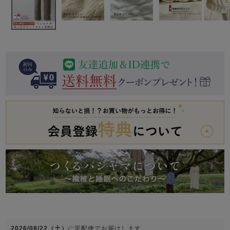
前開き
かぶり
スリーパー
目的別でさがす一覧はこちら
売れ筋ランキング
新着商品
- Item Ranking -
- New Arrival -
上着単品
作務衣
羽織・バスロ
すべての生地一覧はこちら
春
夏
秋
冬
ーブ
ボーイズパジャマ
ズボン単品
ガールズ長袖
ガールズ半袖
ワンピース
春
夏
秋
冬
すべてのキッ
2026/08/22（土）
に
宅配便
でお届けします。