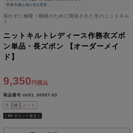
ズ
東京都
お届け先を変更
パジャマ
蒸れずに極暖！睡眠のために開発された冬のニットキル
ト
ガールズ前開
ガールズかぶ
ボーイズ長袖
き
り
ニットキルトレディース作務衣ズボ
ン単品・長ズボン 【オーダーメイ
売れ筋ランキング
新着商品
ド】
- Item Ranking -
- New Arrival -
ボーイズ半袖
ボーイズ前開
ボーイズかぶ
き
り
9,350
すべての季節のパジャマ一覧はこちら
税込
商品番号
tbl01_00507-03
冬
綿
ニット
[
85
ポイント進呈 ]
ガールズ
上着
ガールズ
ズボ
ボーイズ
上着
ボーイズ
ズボ
単品
ン単品
単品
ン単品