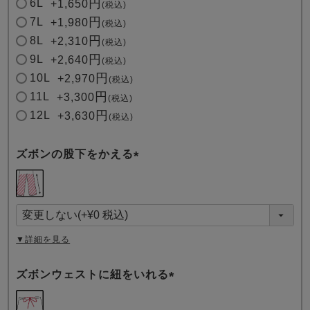
6L
+
1,650
税込
7L
+
1,980
税込
8L
+
2,310
税込
9L
+
2,640
税込
10L
+
2,970
税込
11L
+
3,300
税込
12L
+
3,630
税込
ズボンの股下をかえる
(
必
須
)
▼詳細を見る
ズボンウェストに紐をいれる
(