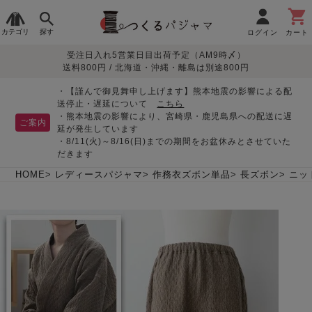
カテゴリ
探す
ログイン
カート
受注日入れ5営業日目出荷予定（AM9時〆）
季節で
生地で
目的別で
デザインで
はじめて
送料800円 / 北海道・沖縄・離島は別途800円
さがす
さがす
さがす
さがす
の方へ
レディースパジャマ
・【謹んで御見舞申し上げます】熊本地震の影響による配
送停止・遅延について
こちら
・熊本地震の影響により、宮崎県・鹿児島県への配送に遅
ご案内
延が発生しています
・8/11(火)～8/16(日)までの期間をお盆休みとさせていた
敏感肌用
入院・介護
つくるパジャマとは
胸が目立たない
夏パジャマ特集
迷ったら、まずはこの
だきます
パジャマ
パジャマ
パジャマ！
綿100%
リネン・麻
シルク/絹
長袖
半袖
七分袖
HOME
レディースパジャマ
作務衣ズボン単品
長ズボン
ニッ
すべてのレデ
ィース
パジャマ
マタニティ
ペアで
お支払い・送料・配送
返品・交換について
眠れる作務衣特集
よくあるご質問
前開き
かぶり
ワンピース
パジャマ
そろえたい
について
オーガニック素材
ガーゼ
サテン織り
春
夏
秋
冬