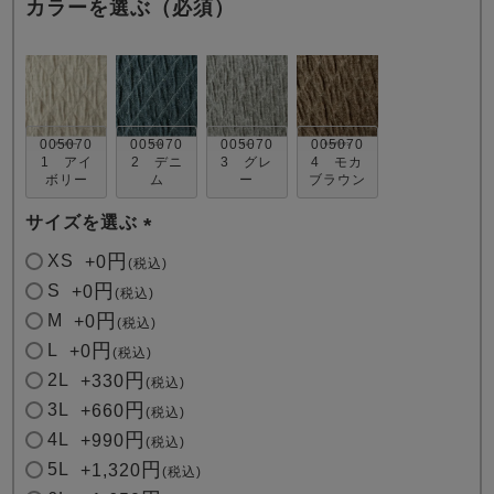
カラーを選ぶ（必須）
005070
005070
005070
005070
1 アイ
2 デニ
3 グレ
4 モカ
ボリー
ム
ー
ブラウン
売れ筋ランキング
新着商品
- Item Ranking -
- New Arrival -
サイズを選ぶ
(
XS
+
0
税込
必
すべてのデザインのパジャマ一覧はこちら
S
+
0
税込
須
M
+
0
税込
)
L
+
0
税込
2L
+
330
税込
3L
+
660
税込
4L
+
990
税込
5L
+
1,320
税込