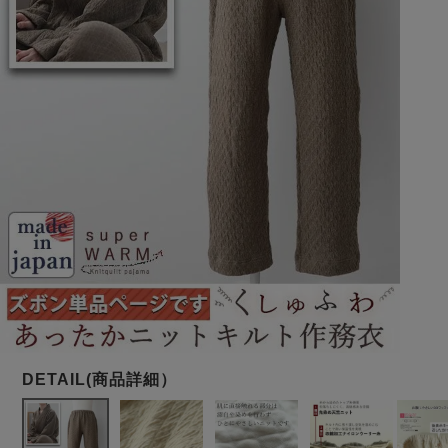
メンズパジャマ
上着単品
作務衣
胸がすけない
羽織・バスロ
体型別におすすめパジ
年齢別におすすめパジ
ルームウェア
会社概要
お買い物ガイド
安心の日本製
ーブ
ャマ
ャマ
サッカー/ちぢみ 楊
ニット/ストレッチ
起毛/フランネル
柳
ズボン単品
SDGsの取り組み
インナーウェア
生活雑貨
カタログギフト
春
夏
秋
冬
柄物
長袖
半袖
七分袖
ガールズパジャマ
すべてのメン
ズ
売れ筋ランキング
新着商品
パジャマ
- Item Ranking -
- New Arrival -