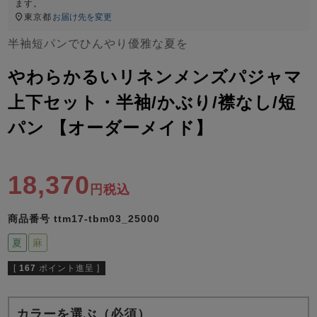
ズ
ます。
パジャマ
東京都
お届け先を変更
半袖短パンでひんやり優雅な夏を
ガールズ前開
ガールズかぶ
ボーイズ長袖
き
り
やわらかるいリネンメンズパジャマ
上下セット・半袖/かぶり/襟なし/短
パン 【オーダーメイド】
売れ筋ランキング
新着商品
- Item Ranking -
- New Arrival -
ボーイズ半袖
ボーイズ前開
ボーイズかぶ
き
り
18,370
すべての季節のパジャマ一覧はこちら
税込
商品番号
ttm17-tbm03_25000
夏
麻
[
167
ポイント進呈 ]
ガールズ
上着
ガールズ
ズボ
ボーイズ
上着
ボーイズ
ズボ
単品
ン単品
単品
ン単品
カラーを選ぶ（必須）