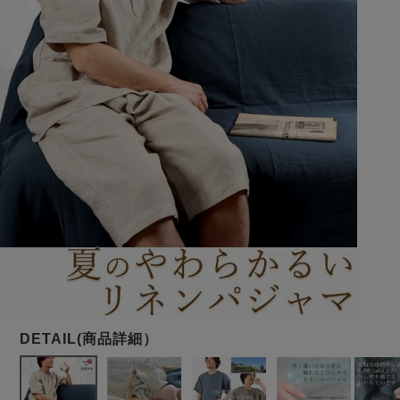
メンズパジャマ
上着単品
作務衣
胸がすけない
羽織・バスロ
体型別におすすめパジ
年齢別におすすめパジ
ルームウェア
会社概要
お買い物ガイド
安心の日本製
ーブ
ャマ
ャマ
サッカー/ちぢみ 楊
ニット/ストレッチ
起毛/フランネル
柳
ズボン単品
SDGsの取り組み
インナーウェア
生活雑貨
カタログギフト
春
夏
秋
冬
柄物
長袖
半袖
七分袖
ガールズパジャマ
すべてのメン
ズ
売れ筋ランキング
新着商品
パジャマ
- Item Ranking -
- New Arrival -