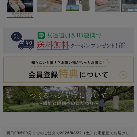
前開き
かぶり
スリーパー
目的別でさがす一覧はこちら
売れ筋ランキング
新着商品
- Item Ranking -
- New Arrival -
上着単品
作務衣
羽織・バスロ
すべての生地一覧はこちら
春
夏
秋
冬
ーブ
ボーイズパジャマ
ズボン単品
ガールズ長袖
ガールズ半袖
ワンピース
春
夏
秋
冬
すべてのキッ
明日
09時00分
までのご注文で
2026/08/22（土）
に
宅配便
でお届けし