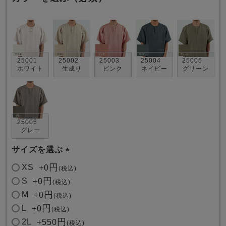
25001
25002
25003
25004
25005
ホワイト
生成り
ピンク
ネイビー
グリーン
売れ筋ランキング
新着商品
- Item Ranking -
- New Arrival -
25006
すべてのデザインのパジャマ一覧はこちら
グレー
サイズを選ぶ
(
XS
+
0
税込
必
S
+
0
税込
須
M
+
0
税込
)
L
+
0
税込
2L
+
550
税込