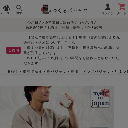
カテゴリ
探す
ログイン
カート
受注日入れ5営業日目出荷予定（AM9時〆）
季節で
生地で
目的別で
デザインで
はじめて
送料800円 / 北海道・沖縄・離島は別途800円
さがす
さがす
さがす
さがす
の方へ
レディースパジャマ
・【謹んで御見舞申し上げます】熊本地震の影響による配
送停止・遅延について
こちら
・熊本地震の影響により、宮崎県・鹿児島県への配送に遅
ご案内
延が発生しています
・8/11(火)～8/16(日)までの期間をお盆休みとさせていた
敏感肌用
入院・介護
つくるパジャマとは
胸が目立たない
夏パジャマ特集
迷ったら、まずはこの
だきます
パジャマ
パジャマ
パジャマ！
綿100%
リネン・麻
シルク/絹
長袖
半袖
七分袖
HOME
季節で探す
夏パジャマ
夏用 メンズパジャマ
リネン1
すべてのレデ
ィース
パジャマ
マタニティ
ペアで
お支払い・送料・配送
返品・交換について
眠れる作務衣特集
よくあるご質問
前開き
かぶり
ワンピース
パジャマ
そろえたい
について
オーガニック素材
ガーゼ
サテン織り
春
夏
秋
冬