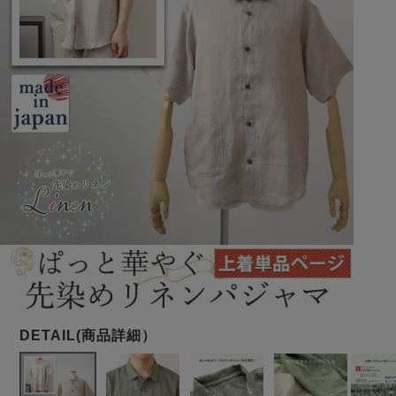
メンズパジャマ
上着単品
作務衣
胸がすけない
羽織・バスロ
体型別におすすめパジ
年齢別におすすめパジ
ルームウェア
会社概要
お買い物ガイド
安心の日本製
ーブ
ャマ
ャマ
サッカー/ちぢみ 楊
ニット/ストレッチ
起毛/フランネル
柳
ズボン単品
SDGsの取り組み
インナーウェア
生活雑貨
カタログギフト
春
夏
秋
冬
柄物
長袖
半袖
七分袖
ガールズパジャマ
すべてのメン
ズ
売れ筋ランキング
新着商品
パジャマ
- Item Ranking -
- New Arrival -