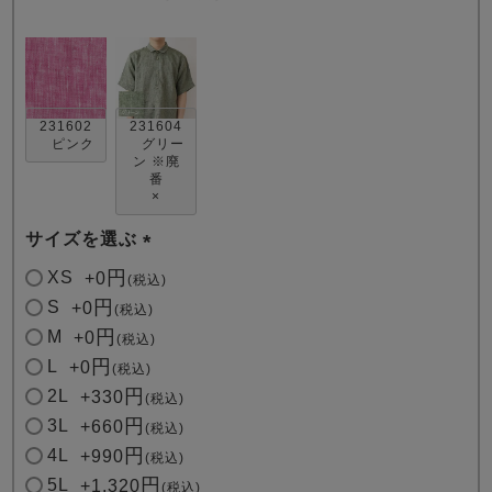
231602
231604
ピンク
グリー
ン ※廃
番
売れ筋ランキング
新着商品
×
- Item Ranking -
- New Arrival -
サイズを選ぶ
(
XS
+
0
税込
すべてのデザインのパジャマ一覧はこちら
必
S
+
0
税込
須
M
+
0
税込
)
L
+
0
税込
2L
+
330
税込
3L
+
660
税込
4L
+
990
税込
5L
+
1,320
税込