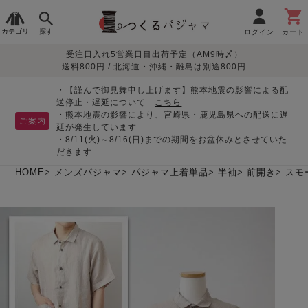
カテゴリ
探す
ログイン
カート
受注日入れ5営業日目出荷予定（AM9時〆）
季節で
生地で
目的別で
デザインで
はじめて
送料800円 / 北海道・沖縄・離島は別途800円
さがす
さがす
さがす
さがす
の方へ
レディースパジャマ
・【謹んで御見舞申し上げます】熊本地震の影響による配
送停止・遅延について
こちら
・熊本地震の影響により、宮崎県・鹿児島県への配送に遅
ご案内
延が発生しています
・8/11(火)～8/16(日)までの期間をお盆休みとさせていた
敏感肌用
入院・介護
つくるパジャマとは
胸が目立たない
夏パジャマ特集
迷ったら、まずはこの
だきます
パジャマ
パジャマ
パジャマ！
綿100%
リネン・麻
シルク/絹
長袖
半袖
七分袖
HOME
メンズパジャマ
パジャマ上着単品
半袖
前開き
スモ
すべてのレデ
ィース
パジャマ
マタニティ
ペアで
お支払い・送料・配送
返品・交換について
眠れる作務衣特集
よくあるご質問
前開き
かぶり
ワンピース
パジャマ
そろえたい
について
オーガニック素材
ガーゼ
サテン織り
春
夏
秋
冬