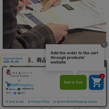
素材の企画、商品開発、製造、出荷まで
一貫して行っています
つくるパジャマで使用する生地はほぼ全て織り、染めも
日本で行った国産生地で、全て京都の自社工場で縫製し
ています。生地の開発、お客さまのご要望にきめこまか
く対応し製造、出荷、アフターサービスまで一貫で行い
メニュー
責任をもつことで、お届けする商品には自信をもってお