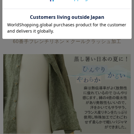
素材について
「接触冷感」×「柔らかい」×「軽い」
60番手フレンチリネン × クールクラッシュ加工