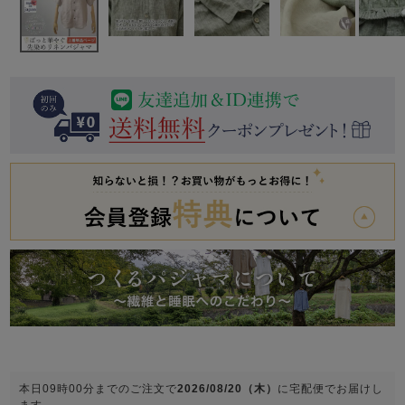
前開き
かぶり
スリーパー
目的別でさがす一覧はこちら
売れ筋ランキング
新着商品
- Item Ranking -
- New Arrival -
上着単品
作務衣
羽織・バスロ
すべての生地一覧はこちら
春
夏
秋
冬
ーブ
ボーイズパジャマ
ズボン単品
ガールズ長袖
ガールズ半袖
ワンピース
春
夏
秋
冬
本日
09時00分
までのご注文で
2026/08/20（木）
に
宅配便
でお届けし
すべてのキッ
ます。