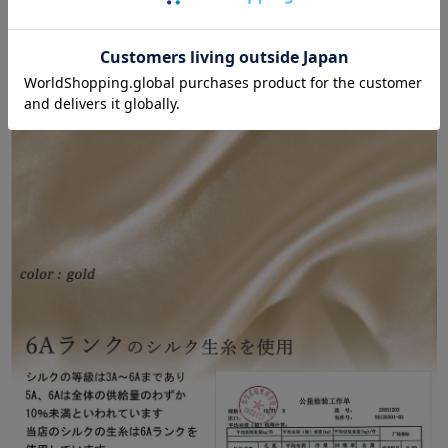
シルク・絹100％のサテン織り
極上の光沢×滑らかな肌触り×毒素排出・美肌効果