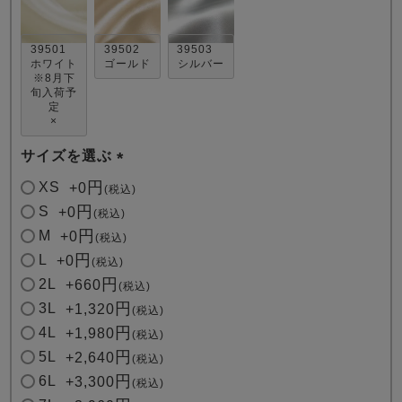
39501
39502
39503
ホワイト
ゴールド
シルバー
※8月下
旬入荷予
定
×
売れ筋ランキング
新着商品
サイズを選ぶ
- Item Ranking -
- New Arrival -
(
XS
+
0
税込
必
S
+
0
税込
須
すべてのデザインのパジャマ一覧はこちら
M
+
0
税込
)
L
+
0
税込
2L
+
660
税込
3L
+
1,320
税込
4L
+
1,980
税込
5L
+
2,640
税込
6L
+
3,300
税込