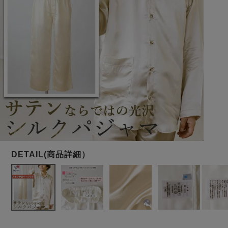
メンズパジャマ
上着単品
作務衣
胸がすけない
羽織・バスロ
体型別におすすめパジ
年齢別におすすめパジ
ルームウェア
会社概要
お買い物ガイド
安心の日本製
ーブ
ャマ
ャマ
サッカー/ちぢみ 楊
ニット/ストレッチ
起毛/フランネル
柳
ズボン単品
SDGsの取り組み
インナーウェア
生活雑貨
カタログギフト
春
夏
秋
冬
柄物
長袖
半袖
七分袖
ガールズパジャマ
すべてのメン
ズ
売れ筋ランキング
新着商品
パジャマ
- Item Ranking -
- New Arrival -