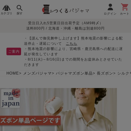
カテゴリ
探す
ログイン
カート
受注日入れ5営業日目出荷予定（AM9時〆）
季節で
生地で
目的別で
デザインで
はじめて
送料800円 / 北海道・沖縄・離島は別途800円
さがす
さがす
さがす
さがす
の方へ
レディースパジャマ
・【謹んで御見舞申し上げます】熊本地震の影響による配
送停止・遅延について
こちら
・熊本地震の影響により、宮崎県・鹿児島県への配送に遅
ご案内
延が発生しています
・8/11(火)～8/16(日)までの期間をお盆休みとさせていた
敏感肌用
入院・介護
つくるパジャマとは
胸が目立たない
夏パジャマ特集
迷ったら、まずはこの
だきます
パジャマ
パジャマ
パジャマ！
綿100%
リネン・麻
シルク/絹
長袖
半袖
七分袖
HOME
メンズパジャマ
パジャマズボン単品
長ズボン
シルク
すべてのレデ
ィース
パジャマ
マタニティ
ペアで
お支払い・送料・配送
返品・交換について
眠れる作務衣特集
よくあるご質問
前開き
かぶり
ワンピース
パジャマ
そろえたい
について
オーガニック素材
ガーゼ
サテン織り
春
夏
秋
冬