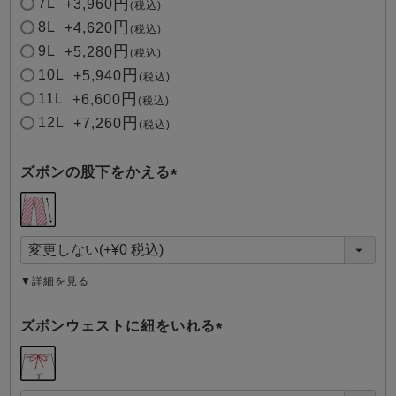
7L
+
3,960
税込
8L
+
4,620
税込
9L
+
5,280
税込
10L
+
5,940
税込
11L
+
6,600
税込
12L
+
7,260
税込
ズボンの股下をかえる
(
必
須
)
▼詳細を見る
ズボンウェストに紐をいれる
(
必
須