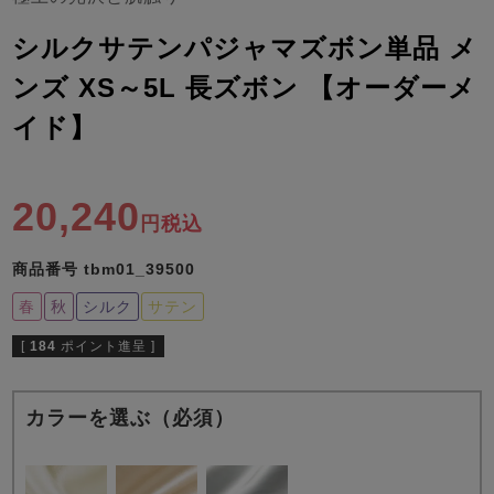
ズ
パジャマ
シルクサテンパジャマズボン単品 メ
ンズ XS～5L 長ズボン 【オーダーメ
ガールズ前開
ガールズかぶ
ボーイズ長袖
き
り
イド】
売れ筋ランキング
新着商品
20,240
- Item Ranking -
- New Arrival -
税込
ボーイズ半袖
ボーイズ前開
ボーイズかぶ
商品番号
tbm01_39500
き
り
すべての季節のパジャマ一覧はこちら
春
秋
シルク
サテン
[
184
ポイント進呈 ]
カラーを選ぶ（必須）
ガールズ
上着
ガールズ
ズボ
ボーイズ
上着
ボーイズ
ズボ
単品
ン単品
単品
ン単品