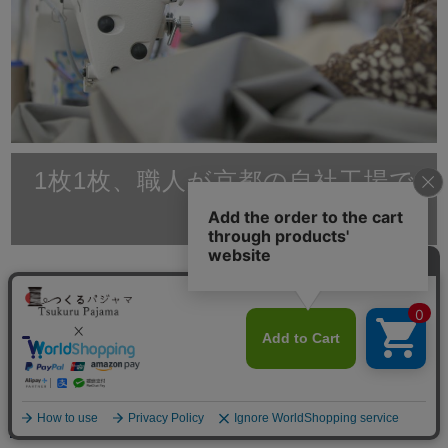
1枚1枚、職人が京都の自社工場で
縫製
滋賀と京都に自社工場をもつ、創業70年岩本繊維。大
手百貨店やインテリアショップ、寝具店へのパジャマの
卸し、ホテル等の館内着製造は年間10,000枚以上の多
数販売実績がございます。原材料を輸入、染、織、加工
縫製をすべて日本国内で行っているパジャマ専門店で
す。
メニュー