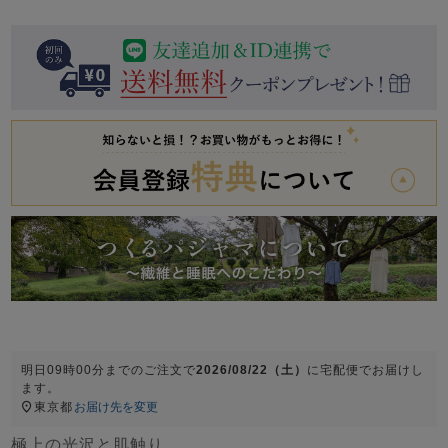
前開き
かぶり
スリーパー
目的別でさがす一覧はこちら
売れ筋ランキング
新着商品
- Item Ranking -
- New Arrival -
上着単品
作務衣
羽織・バスロ
すべての生地一覧はこちら
春
夏
秋
冬
ーブ
ボーイズパジャマ
ズボン単品
明日
09時00分
までのご注文で
2026/08/22（土）
に
宅配便
でお届けし
ます。
ガールズ長袖
ガールズ半袖
ワンピース
東京都
お届け先を変更
春
夏
秋
冬
すべてのキッ
極上の光沢と肌触り