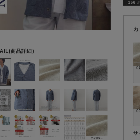
[
156
カ
0
0
サ