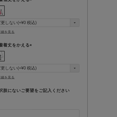
(
必
須
)
詳細を見る
着着丈をかえる
(
必
須
)
詳細を見る
択肢にないご要望をご記入ください