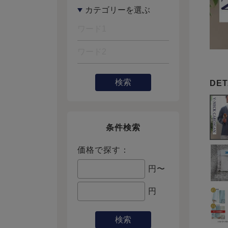
検索
条件検索
価格で探す：
円〜
円
検索