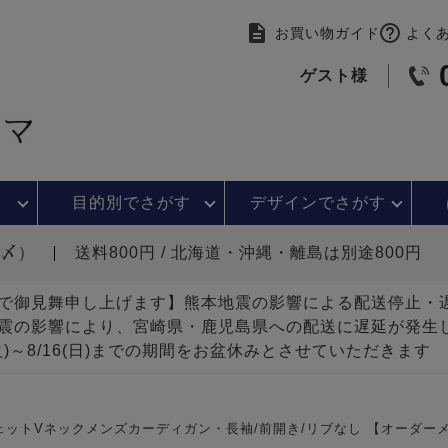
お買い物ガイド
よく
ゲスト様
目的別で
さがす
デザインで
さがす
時〆）
送料800円 / 北海道・沖縄・離島は別途800円
で御見舞申し上げます】熊本地震の影響による配送停止
震の影響により、宮崎県・鹿児島県への配送に遅延が発生
(火)～8/16(日)までの期間をお盆休みとさせていただきます
ェットVネックメンズカーディガン・長袖/前開き/リブなし 【オーダー