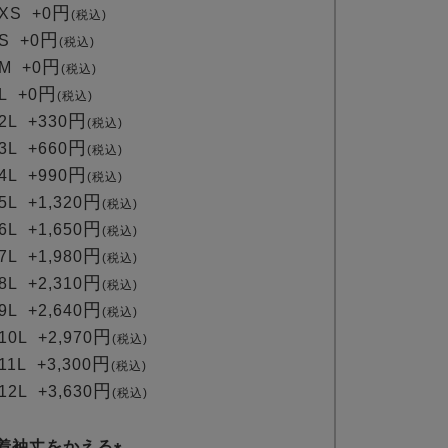
(
XS
+
0
税込
必
S
+
0
税込
須
M
+
0
税込
)
L
+
0
税込
2L
+
330
税込
3L
+
660
税込
4L
+
990
税込
5L
+
1,320
税込
6L
+
1,650
税込
7L
+
1,980
税込
8L
+
2,310
税込
9L
+
2,640
税込
10L
+
2,970
税込
11L
+
3,300
税込
12L
+
3,630
税込
着袖丈をかえる