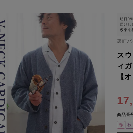
明日
0
届けし
東京
裏面パ
スウ
ィガ
【オ
17
商品番
春
秋