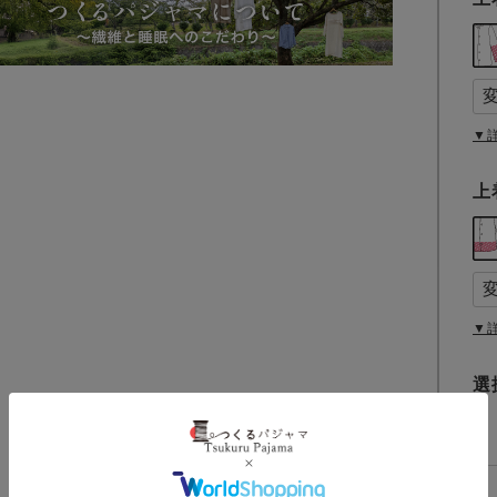
▼
上
▼
選