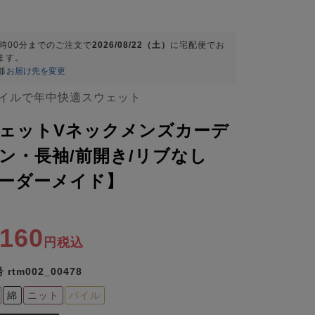
9時00分
までのご注文で
2026/08/22（土）
に
宅配便
でお
ます。
都
お届け先を変更
イルで年中快適スウェット
ェットVネックメンズカーデ
ン・長袖/前開き/リブなし
ーダーメイド】
,160
税込
号
rtm002_00478
綿
ニット
パイル