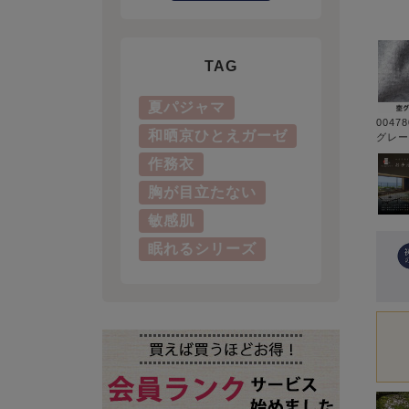
TAG
夏パジャマ
0047
和晒京ひとえガーゼ
グレー
作務衣
胸が目立たない
敏感肌
眠れるシリーズ