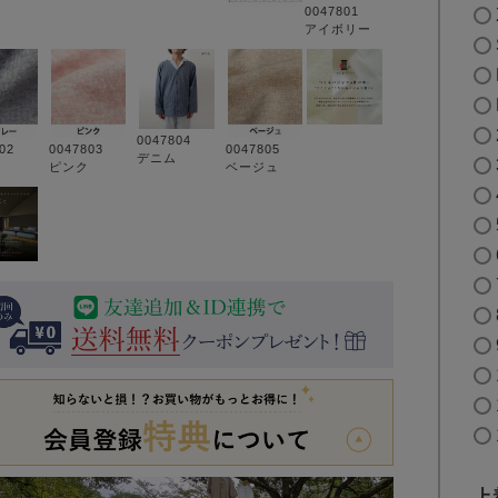
0047801
アイボリー
0047804
802
0047803
0047805
デニム
ピンク
ベージュ
上