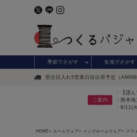
季節で
さがす
生地で
さがす
受注日入れ5営業日目出荷予定（AM9
・【謹ん
ご案内
・熊本地
・8/11
HOME
ルームウェア
メンズルームウェア
スウ