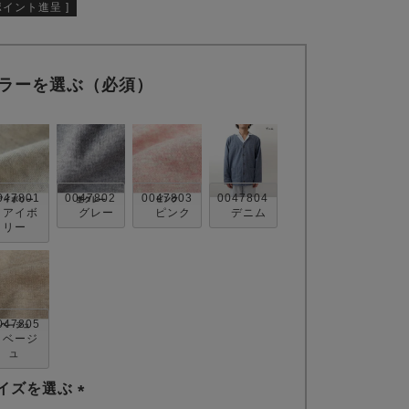
ポイント進呈 ]
ラーを選ぶ（必須）
047801
0047802
0047803
0047804
アイボ
グレー
ピンク
デニム
リー
047805
ベージ
ュ
イズを選ぶ