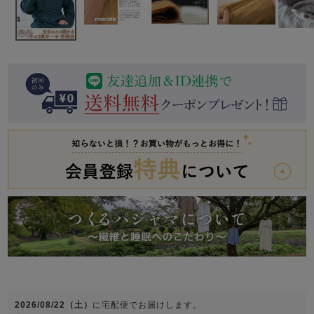
前開き
かぶり
スリーパー
目的別でさがす一覧はこちら
売れ筋ランキング
新着商品
- Item Ranking -
- New Arrival -
上着単品
作務衣
羽織・バスロ
すべての生地一覧はこちら
春
夏
秋
冬
ーブ
ボーイズパジャマ
ズボン単品
ガールズ長袖
ガールズ半袖
ワンピース
春
夏
秋
冬
すべてのキッ
2026/08/22（土）
に
宅配便
でお届けします。