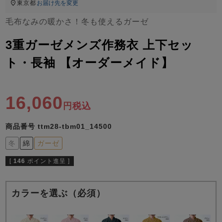
ズ
東京都
お届け先を変更
パジャマ
毛布なみの暖かさ！冬も使えるガーゼ
ガールズ前開
ガールズかぶ
ボーイズ長袖
3重ガーゼメンズ作務衣 上下セッ
き
り
ト・長袖 【オーダーメイド】
売れ筋ランキング
新着商品
16,060
- Item Ranking -
- New Arrival -
税込
ボーイズ半袖
ボーイズ前開
ボーイズかぶ
き
り
商品番号
ttm28-tbm01_14500
すべての季節のパジャマ一覧はこちら
冬
綿
ガーゼ
[
146
ポイント進呈 ]
カラーを選ぶ（必須）
ガールズ
上着
ガールズ
ズボ
ボーイズ
上着
ボーイズ
ズボ
単品
ン単品
単品
ン単品