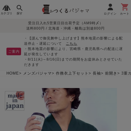
カテゴリ
探す
ログイン
カート
受注日入れ5営業日目出荷予定（AM9時〆）
季節で
生地で
目的別で
デザインで
はじめて
送料800円 / 北海道・沖縄・離島は別途800円
さがす
さがす
さがす
さがす
の方へ
レディースパジャマ
・【謹んで御見舞申し上げます】熊本地震の影響による配
送停止・遅延について
こちら
・熊本地震の影響により、宮崎県・鹿児島県への配送に遅
ご案内
延が発生しています
・8/11(火)～8/16(日)までの期間をお盆休みとさせていた
敏感肌用
入院・介護
つくるパジャマとは
胸が目立たない
夏パジャマ特集
迷ったら、まずはこの
だきます
パジャマ
パジャマ
パジャマ！
綿100%
リネン・麻
シルク/絹
長袖
半袖
七分袖
HOME
メンズパジャマ
作務衣上下セット
長袖
前開き
3重
すべてのレデ
ィース
パジャマ
マタニティ
ペアで
お支払い・送料・配送
返品・交換について
眠れる作務衣特集
よくあるご質問
前開き
かぶり
ワンピース
パジャマ
そろえたい
について
オーガニック素材
ガーゼ
サテン織り
春
夏
秋
冬