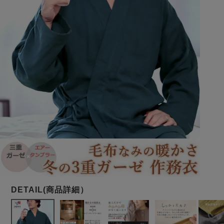
メンズパジャマ
上着単品
作務衣
胸がすけない
羽織・バスロ
体型別におすすめパジ
年齢別におすすめパジ
ルームウェア
会社概要
お買い物ガイド
安心の日本製
ーブ
ャマ
ャマ
サッカー/ちぢみ 楊
ニット/ストレッチ
起毛/フランネル
柳
ズボン単品
SDGsの取り組み
インナーウェア
生活雑貨
カタログギフト
春
夏
秋
冬
柄物
長袖
半袖
七分袖
ガールズパジャマ
すべてのメン
ズ
売れ筋ランキング
新着商品
パジャマ
- Item Ranking -
- New Arrival -