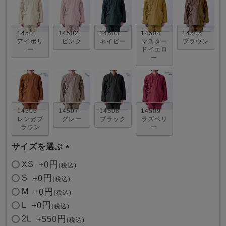
14501
14502
14503
14504
14505
アイボリ
ピンク
ネイビー
マスター
ブラウン
ー
ドイエロ
ー
売れ筋ランキング
新着商品
- Item Ranking -
- New Arrival -
14506
14507
14508
14509
レンガブ
グレー
ブラック
ラズベリ
ラウン
ー
すべてのデザインのパジャマ一覧はこちら
サイズを選ぶ
(
XS
+
0
税込
必
S
+
0
税込
須
M
+
0
税込
)
L
+
0
税込
2L
+
550
税込