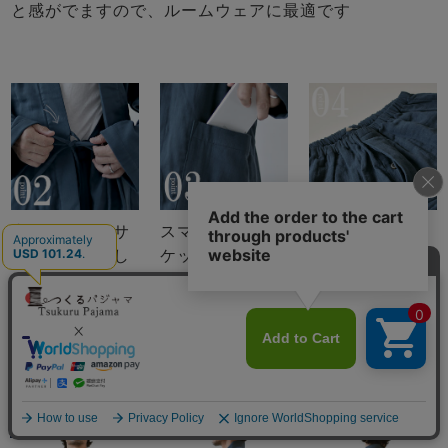
と感がでますので、ルームウェアに最適です
内紐で身幅のサ
スマホも入るポ
公共の場所にも
イズ感を調節し
ケットつき
安心な前立て
てください
（社会の窓）つ
き
長袖 前開き
メニュー