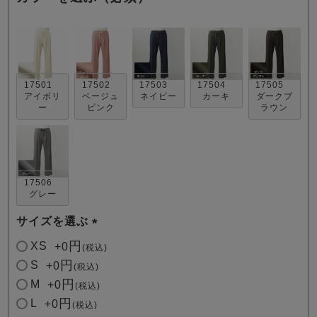
17501
17502
17503
17504
17505
アイボリ
ベージュ
ネイビー
カーキ
ダークブ
ー
ピンク
ラウン
売れ筋ランキング
新着商品
- Item Ranking -
- New Arrival -
すべてのデザインのパジャマ一覧はこちら
17506
グレー
サイズを選ぶ
(
XS
+
0
税込
必
S
+
0
税込
須
M
+
0
税込
)
L
+
0
税込