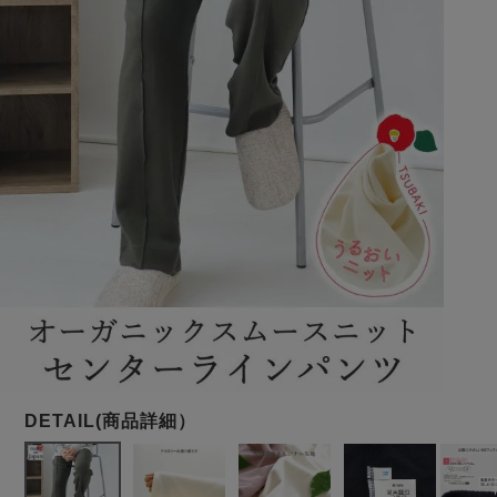
メンズパジャマ
上着単品
作務衣
胸がすけない
羽織・バスロ
体型別におすすめパジ
年齢別におすすめパジ
ルームウェア
会社概要
お買い物ガイド
安心の日本製
ーブ
ャマ
ャマ
サッカー/ちぢみ 楊
ニット/ストレッチ
起毛/フランネル
柳
ズボン単品
SDGsの取り組み
インナーウェア
生活雑貨
カタログギフト
春
夏
秋
冬
柄物
長袖
半袖
七分袖
ガールズパジャマ
すべてのメン
ズ
売れ筋ランキング
新着商品
パジャマ
- Item Ranking -
- New Arrival -