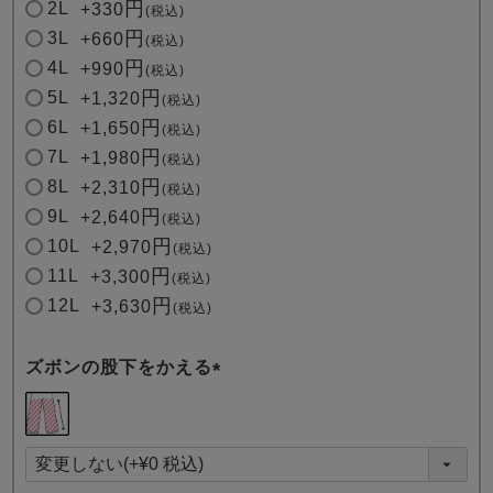
2L
+
330
税込
3L
+
660
税込
4L
+
990
税込
5L
+
1,320
税込
6L
+
1,650
税込
7L
+
1,980
税込
8L
+
2,310
税込
9L
+
2,640
税込
10L
+
2,970
税込
11L
+
3,300
税込
12L
+
3,630
税込
ズボンの股下をかえる
(
必
須
)