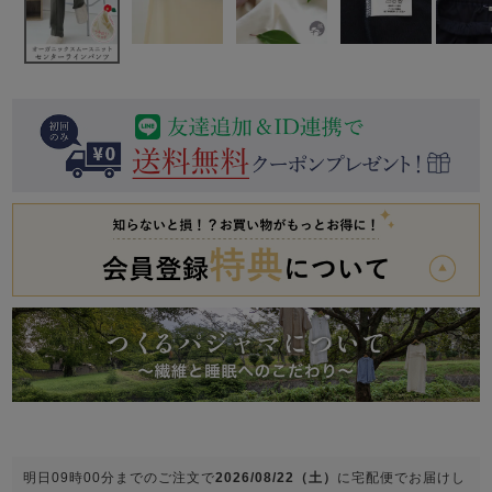
前開き
かぶり
スリーパー
目的別でさがす一覧はこちら
売れ筋ランキング
新着商品
- Item Ranking -
- New Arrival -
上着単品
作務衣
羽織・バスロ
すべての生地一覧はこちら
春
夏
秋
冬
ーブ
ボーイズパジャマ
ズボン単品
ガールズ長袖
ガールズ半袖
ワンピース
春
夏
秋
冬
すべてのキッ
明日
09時00分
までのご注文で
2026/08/22（土）
に
宅配便
でお届けし