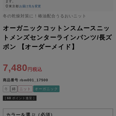
ズ
ます。
パジャマ
東京都
お届け先を変更
冬の乾燥対策に！椿油配合うるおいニット
ガールズ前開
ガールズかぶ
ボーイズ長袖
き
り
オーガニックコットンスムースニッ
トメンズセンターラインパンツ/長ズ
ボン 【オーダーメイド】
売れ筋ランキング
新着商品
- Item Ranking -
- New Arrival -
ボーイズ半袖
ボーイズ前開
ボーイズかぶ
き
り
7,480
すべての季節のパジャマ一覧はこちら
税込
商品番号
rbm001_17500
冬
綿
ニット
オーガニック
[
68
ポイント進呈 ]
ガールズ
上着
ガールズ
ズボ
ボーイズ
上着
ボーイズ
ズボ
単品
ン単品
単品
ン単品
カラーを選ぶ（必須）