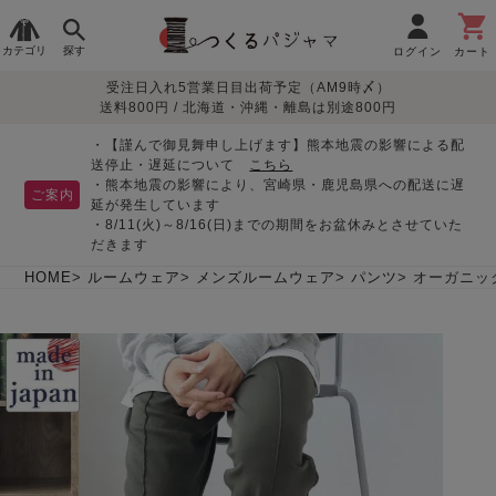
カテゴリ
探す
ログイン
カート
受注日入れ5営業日目出荷予定（AM9時〆）
季節で
生地で
目的別で
デザインで
はじめて
送料800円 / 北海道・沖縄・離島は別途800円
さがす
さがす
さがす
さがす
の方へ
レディースパジャマ
・【謹んで御見舞申し上げます】熊本地震の影響による配
送停止・遅延について
こちら
・熊本地震の影響により、宮崎県・鹿児島県への配送に遅
ご案内
延が発生しています
・8/11(火)～8/16(日)までの期間をお盆休みとさせていた
敏感肌用
入院・介護
つくるパジャマとは
胸が目立たない
夏パジャマ特集
迷ったら、まずはこの
だきます
パジャマ
パジャマ
パジャマ！
綿100%
リネン・麻
シルク/絹
長袖
半袖
七分袖
HOME
ルームウェア
メンズルームウェア
パンツ
オーガニッ
すべてのレデ
ィース
パジャマ
マタニティ
ペアで
お支払い・送料・配送
返品・交換について
眠れる作務衣特集
よくあるご質問
前開き
かぶり
ワンピース
パジャマ
そろえたい
について
オーガニック素材
ガーゼ
サテン織り
春
夏
秋
冬