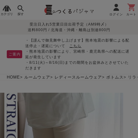
カテゴリ
探す
ログイン
カート
受注日入れ5営業日目出荷予定（AM9時〆）
季節で
生地で
目的別で
デザインで
はじめて
送料800円 / 北海道・沖縄・離島は別途800円
さがす
さがす
さがす
さがす
の方へ
レディースパジャマ
・【謹んで御見舞申し上げます】熊本地震の影響による配
送停止・遅延について
こちら
・熊本地震の影響により、宮崎県・鹿児島県への配送に遅
ご案内
延が発生しています
・8/11(火)～8/16(日)までの期間をお盆休みとさせていた
敏感肌用
入院・介護
つくるパジャマとは
胸が目立たない
夏パジャマ特集
迷ったら、まずはこの
だきます
パジャマ
パジャマ
パジャマ！
綿100%
リネン・麻
シルク/絹
長袖
半袖
七分袖
HOME
ルームウェア
レディースルームウェア
ボトムス
リラ
すべてのレデ
ィース
パジャマ
マタニティ
ペアで
お支払い・送料・配送
返品・交換について
眠れる作務衣特集
よくあるご質問
前開き
かぶり
ワンピース
パジャマ
そろえたい
について
オーガニック素材
ガーゼ
サテン織り
春
夏
秋
冬