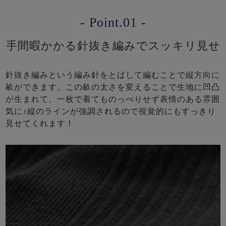
- Point.01 -
手間暇かかる針抜き編みでスッキリ見せ
針抜き編みという編み針をとばして編むことで縦方向に
畝ができます。この畝の太さを変えることで生地に凹凸
が生まれて、一枚で着てものっぺりせず表情のある雰囲
気に♪縦のラインが強調されるので視覚的にもすっきり
見せてくれます！