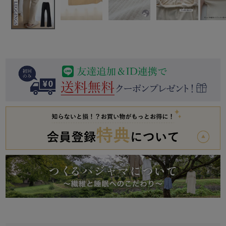
前開き
かぶり
スリーパー
目的別でさがす一覧はこちら
売れ筋ランキング
新着商品
- Item Ranking -
- New Arrival -
上着単品
作務衣
羽織・バスロ
すべての生地一覧はこちら
春
夏
秋
冬
ーブ
ボーイズパジャマ
ズボン単品
ガールズ長袖
ガールズ半袖
ワンピース
春
夏
秋
冬
すべてのキッ