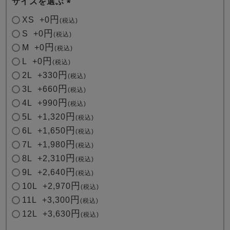
サイズを選ぶ
(
XS
+
0
税込
必
S
+
0
税込
須
M
+
0
税込
)
L
+
0
税込
2L
+
330
税込
3L
+
660
税込
4L
+
990
税込
5L
+
1,320
税込
6L
+
1,650
税込
7L
+
1,980
税込
8L
+
2,310
税込
9L
+
2,640
税込
10L
+
2,970
税込
11L
+
3,300
税込
12L
+
3,630
税込