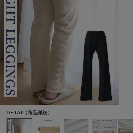
メンズパジャマ
上着単品
作務衣
胸がすけない
羽織・バスロ
体型別におすすめパジ
年齢別におすすめパジ
ルームウェア
会社概要
お買い物ガイド
安心の日本製
ーブ
ャマ
ャマ
サッカー/ちぢみ 楊
ニット/ストレッチ
起毛/フランネル
柳
ズボン単品
SDGsの取り組み
インナーウェア
生活雑貨
カタログギフト
春
夏
秋
冬
柄物
長袖
半袖
七分袖
ガールズパジャマ
すべてのメン
ズ
売れ筋ランキング
新着商品
パジャマ
- Item Ranking -
- New Arrival -