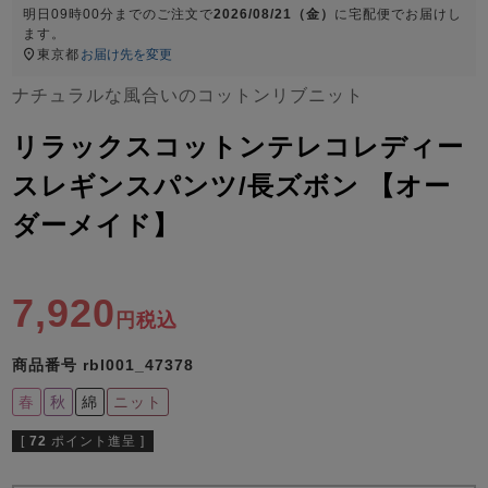
ズ
明日
09時00分
までのご注文で
2026/08/21（金）
に
宅配便
でお届けし
パジャマ
ます。
東京都
お届け先を変更
ガールズ前開
ガールズかぶ
ボーイズ長袖
ナチュラルな風合いのコットンリブニット
き
り
リラックスコットンテレコレディー
スレギンスパンツ/長ズボン 【オー
売れ筋ランキング
新着商品
- Item Ranking -
- New Arrival -
ダーメイド】
ボーイズ半袖
ボーイズ前開
ボーイズかぶ
き
り
すべての季節のパジャマ一覧はこちら
7,920
税込
商品番号
rbl001_47378
春
秋
綿
ニット
ガールズ
上着
ガールズ
ズボ
ボーイズ
上着
ボーイズ
ズボ
[
72
ポイント進呈 ]
単品
ン単品
単品
ン単品