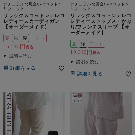
前開き
かぶり
スリーパー
ナチュラルな風合いのコットン
ナチュラルな風合いのコットン
リブニット
リブニット
目的別でさがす一覧はこちら
売れ筋ランキング
新着商品
リラックスコットンテレコ
リラックスコットンテレコ
- Item Ranking -
- New Arrival -
レディースカーディガン
レディーストップス・かぶ
【オーダーメイド】
り/フレンチスリーブ 【オ
上着単品
ーダーメイド】
春
秋
綿
ニット
作務衣
羽織・バスロ
すべての生地一覧はこちら
春
夏
秋
冬
夏
綿
ニット
ーブ
15,510
税込
ボーイズパジャマ
10,340
税込
詳細を見る
ズボン単品
詳細を見る
ガールズ長袖
ガールズ半袖
ワンピース
春
夏
秋
冬
すべてのキッ