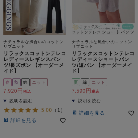
ズ
パジャマ
ガールズ前開
ガールズかぶ
ボーイズ長袖
き
り
ナチュラルな風合いのコットン
ナチュラルな風合いのコットン
リブニット
リブニット
リラックスコットンテレコ
リラックスコットンテレコ
売れ筋ランキング
新着商品
レディースレギンスパン
レディースショートパン
- Item Ranking -
- New Arrival -
ツ/長ズボン 【オーダーメ
ツ/短パン 【オーダーメイ
イド】
ド】
ボーイズ半袖
ボーイズ前開
ボーイズかぶ
き
り
すべての季節のパジャマ一覧はこちら
春
秋
綿
ニット
夏
綿
ニット
7,920
7,590
税込
税込
5.00
（
1
）
詳細を見る
詳細を見る
ガールズ
上着
ガールズ
ズボ
ボーイズ
上着
ボーイズ
ズボ
単品
ン単品
単品
ン単品