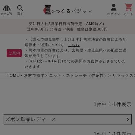
カテゴリ
探す
ログイン
カート
受注日入れ5営業日目出荷予定（AM9時〆）
季節で
生地で
目的別で
デザインで
はじめて
送料800円 / 北海道・沖縄・離島は別途800円
さがす
さがす
さがす
さがす
の方へ
レディースパジャマ
・【謹んで御見舞申し上げます】熊本地震の影響による配
送停止・遅延について
こちら
・熊本地震の影響により、宮崎県・鹿児島県への配送に遅
ご案内
延が発生しています
・8/11(火)～8/16(日)までの期間をお盆休みとさせていた
敏感肌用
入院・介護
つくるパジャマとは
胸が目立たない
夏パジャマ特集
迷ったら、まずはこの
だきます
パジャマ
パジャマ
パジャマ！
綿100%
リネン・麻
シルク/絹
長袖
半袖
七分袖
HOME
素材で探す
ニット・ストレッチ（伸縮性）
リラックス
すべてのレデ
ィース
パジャマ
1
件中
1
-
1
件表示
マタニティ
ペアで
お支払い・送料・配送
返品・交換について
眠れる作務衣特集
よくあるご質問
前開き
かぶり
ワンピース
パジャマ
そろえたい
について
ズボン単品レディース
オーガニック素材
ガーゼ
サテン織り
春
夏
秋
冬
1
件中
1
-
1
件表示