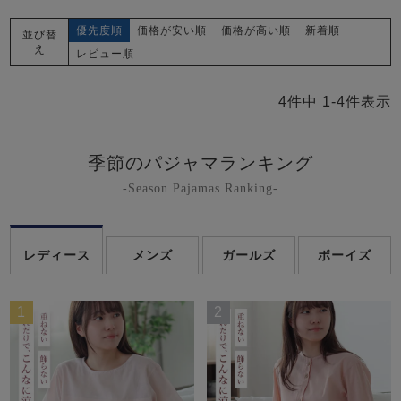
優先度順
価格が安い順
価格が高い順
新着順
並び替
え
レビュー順
4
件中
1
-
4
件表示
売れ筋ランキング
新着商品
季節のパジャマランキング
- Item Ranking -
- New Arrival -
-Season Pajamas Ranking-
すべてのデザインのパジャマ一覧はこちら
レディース
メンズ
ガールズ
ボーイズ
1
2