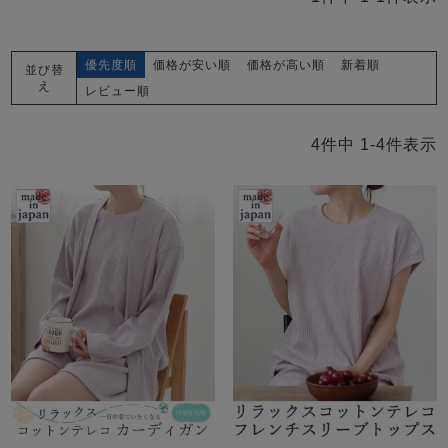
メンズパジャマ
上着単品
作務衣
胸がすけない
羽織・バスロ
体型別におすすめパジ
年齢別におすすめパジ
ルームウェア
会社概要
お買い物ガイド
安心の日本製
優先度順
価格が安い順
価格が高い順
新着順
並び替
ーブ
ャマ
ャマ
え
レビュー順
サッカー/ちぢみ 楊
ニット/ストレッチ
起毛/フランネル
柳
4
件中
1
-
4
件表示
ズボン単品
SDGsの取り組み
インナーウェア
生活雑貨
カタログギフト
春
夏
秋
冬
柄物
長袖
半袖
七分袖
ガールズパジャマ
すべてのメン
ズ
売れ筋ランキング
新着商品
パジャマ
- Item Ranking -
- New Arrival -