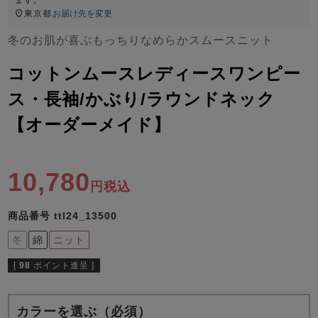
ズ
パジャマ
東京都
お届け先を変更
冬のお肌が喜ぶもっちりなめらかスムースニット
ガールズ前開
ガールズかぶ
ボーイズ長袖
コットンムースレディースワンピー
き
り
ス・長袖/かぶり/ラウンドネック
【オーダーメイド】
売れ筋ランキング
新着商品
- Item Ranking -
- New Arrival -
ボーイズ半袖
ボーイズ前開
ボーイズかぶ
10,780
き
り
税込
すべての季節のパジャマ一覧はこちら
商品番号
ttl24_13500
冬
綿
ニット
[
98
ポイント進呈 ]
ガールズ
上着
ガールズ
ズボ
ボーイズ
上着
ボーイズ
ズボ
単品
ン単品
単品
ン単品
カラーを選ぶ（必須）