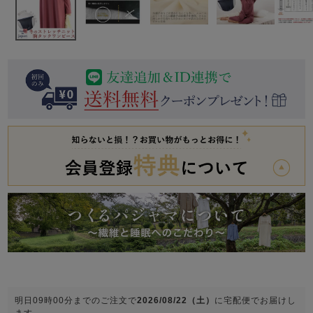
前開き
かぶり
スリーパー
目的別でさがす一覧はこちら
売れ筋ランキング
新着商品
- Item Ranking -
- New Arrival -
上着単品
作務衣
羽織・バスロ
すべての生地一覧はこちら
春
夏
秋
冬
ーブ
ボーイズパジャマ
ズボン単品
ガールズ長袖
ガールズ半袖
ワンピース
春
夏
秋
冬
明日
09時00分
までのご注文で
2026/08/22（土）
に
宅配便
でお届けし
すべてのキッ
ます。