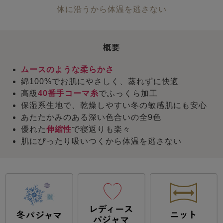
体に沿うから体温を逃さない
概要
ムースのような柔らかさ
綿100%でお肌にやさしく、蒸れずに快適
高級
40番手コーマ糸
でふっくら加工
保湿系生地で、乾燥しやすい冬の敏感肌にも安心
あたたかみのある深い色合いの全9色
優れた
伸縮性
で寝返りも楽々
肌にぴったり吸いつくから体温を逃さない