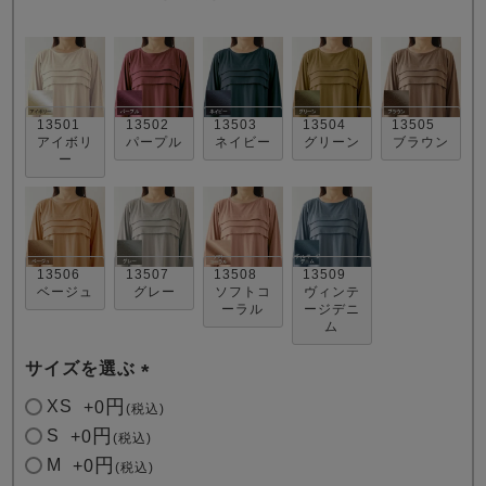
13501
13502
13503
13504
13505
アイボリ
パープル
ネイビー
グリーン
ブラウン
ー
売れ筋ランキング
新着商品
- Item Ranking -
- New Arrival -
13506
13507
13508
13509
すべてのデザインのパジャマ一覧はこちら
ベージュ
グレー
ソフトコ
ヴィンテ
ーラル
ージデニ
ム
サイズを選ぶ
(
XS
+
0
税込
必
S
+
0
税込
須
M
+
0
税込
)