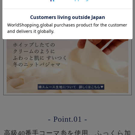
編み職人×染職人 技術の結晶
天然繊維 綿100％のスムースニットパジャマ
- Point.01 -
高級40番手コーマ糸を使用、ふっくら加