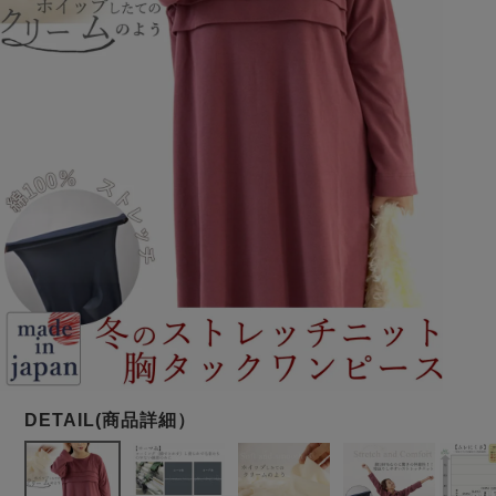
メンズパジャマ
上着単品
作務衣
胸がすけない
羽織・バスロ
体型別におすすめパジ
年齢別におすすめパジ
ルームウェア
会社概要
お買い物ガイド
安心の日本製
ーブ
ャマ
ャマ
サッカー/ちぢみ 楊
ニット/ストレッチ
起毛/フランネル
柳
ズボン単品
SDGsの取り組み
インナーウェア
生活雑貨
カタログギフト
春
夏
秋
冬
柄物
長袖
半袖
七分袖
ガールズパジャマ
すべてのメン
ズ
売れ筋ランキング
新着商品
パジャマ
- Item Ranking -
- New Arrival -