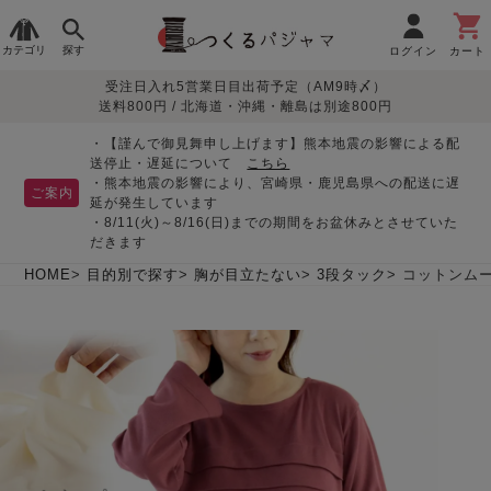
カテゴリ
探す
ログイン
カート
受注日入れ5営業日目出荷予定（AM9時〆）
季節で
生地で
目的別で
デザインで
はじめて
送料800円 / 北海道・沖縄・離島は別途800円
さがす
さがす
さがす
さがす
の方へ
レディースパジャマ
・【謹んで御見舞申し上げます】熊本地震の影響による配
送停止・遅延について
こちら
・熊本地震の影響により、宮崎県・鹿児島県への配送に遅
ご案内
延が発生しています
・8/11(火)～8/16(日)までの期間をお盆休みとさせていた
敏感肌用
入院・介護
つくるパジャマとは
胸が目立たない
夏パジャマ特集
迷ったら、まずはこの
だきます
パジャマ
パジャマ
パジャマ！
綿100%
リネン・麻
シルク/絹
長袖
半袖
七分袖
HOME
目的別で探す
胸が目立たない
3段タック
コットンムー
すべてのレデ
ィース
パジャマ
マタニティ
ペアで
お支払い・送料・配送
返品・交換について
眠れる作務衣特集
よくあるご質問
前開き
かぶり
ワンピース
パジャマ
そろえたい
について
オーガニック素材
ガーゼ
サテン織り
春
夏
秋
冬