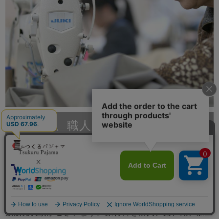
1枚1枚、職人が京都の自社工場で
縫製
滋賀と京都に自社工場をもつ、創業70年岩本繊維。大
手百貨店やインテリアショップ、寝具店へのパジャマの
卸し、ホテル等の館内着製造は年間10,000枚以上の多
メニュー
数販売実績がございます。原材料を輸入、染、織、加工