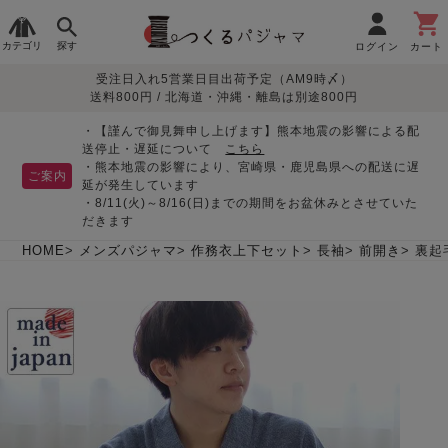
カテゴリ
探す
ログイン
カート
受注日入れ5営業日目出荷予定（AM9時〆）
季節で
生地で
目的別で
デザインで
はじめて
送料800円 / 北海道・沖縄・離島は別途800円
さがす
さがす
さがす
さがす
の方へ
レディースパジャマ
・【謹んで御見舞申し上げます】熊本地震の影響による配
送停止・遅延について
こちら
・熊本地震の影響により、宮崎県・鹿児島県への配送に遅
ご案内
延が発生しています
・8/11(火)～8/16(日)までの期間をお盆休みとさせていた
敏感肌用
入院・介護
つくるパジャマとは
胸が目立たない
夏パジャマ特集
迷ったら、まずはこの
だきます
パジャマ
パジャマ
パジャマ！
綿100%
リネン・麻
シルク/絹
長袖
半袖
七分袖
HOME
メンズパジャマ
作務衣上下セット
長袖
前開き
裏起
すべてのレデ
ィース
パジャマ
マタニティ
ペアで
お支払い・送料・配送
返品・交換について
眠れる作務衣特集
よくあるご質問
前開き
かぶり
ワンピース
パジャマ
そろえたい
について
オーガニック素材
ガーゼ
サテン織り
春
夏
秋
冬