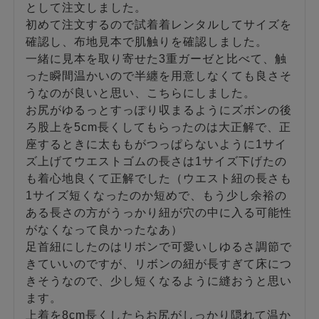
として注文しました。

初めて注文するので試着着レンタルしてサイズを
確認し、布地見本で肌触りを確認しました。

一緒に見本を取り寄せた3重ガーゼと比べて、触
った瞬間温かいので半纏を用意しなくても良さそ
うなのが良いと思い、こちらにしました。

お尻がゆるっとすっぽり収まるようにズボンの後
ろ股上を5cm長くしてもらったのは大正解で、正
座するときに太ももがつっぱらないように1サイ
ズ上げてウエストゴムの長さは1サイズ下げたの
も着心地良くて正解でした（ウエスト紐の長さも
1サイズ短くなったのか短めで、もう少し余裕の
ある長さの方がうっかり紐が穴の中に入る可能性
がなくなって良かったなあ）

足首紐にしたのはリボンで可愛いしゆるさ調節で
きていいのですが、リボンの紐が長すぎて床につ
きそうなので、少し短くなるように縫おうと思い
ます。

上着を8cm長くしたらお尻がしっかり隠れて温か