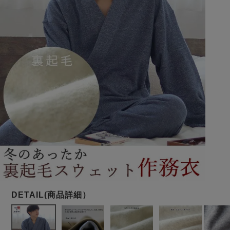
メンズパジャマ
上着単品
作務衣
胸がすけない
羽織・バスロ
体型別におすすめパジ
年齢別におすすめパジ
ルームウェア
会社概要
お買い物ガイド
安心の日本製
ーブ
ャマ
ャマ
サッカー/ちぢみ 楊
ニット/ストレッチ
起毛/フランネル
柳
ズボン単品
SDGsの取り組み
インナーウェア
生活雑貨
カタログギフト
春
夏
秋
冬
柄物
長袖
半袖
七分袖
ガールズパジャマ
すべてのメン
ズ
売れ筋ランキング
新着商品
パジャマ
- Item Ranking -
- New Arrival -