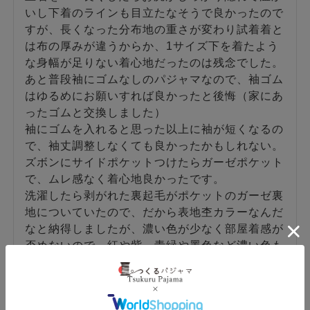
いし下着のラインも目立たなそうで良かったので
すが、長くなった分布地の重さが変わり試着着と
は布の厚みが違うからか、1サイズ下を着たよう
な身幅が足りない着心地だったのは残念でした。

あと普段袖にゴムなしのパジャマなので、袖ゴム
はゆるめにお願いすれば良かったと後悔（家にあ
ったゴムと交換しました）

袖にゴムを入れると思った以上に袖が短くなるの
で、袖丈調整しなくても良かったかもしれない。

ズボンにサイドポケットつけたらガーゼポケット
で、ムレ感なく着心地良かったです。

洗濯したら剥がれた裏起毛がポケットのガーゼ裏
地についていたので、だから表地杢カラーなんだ
なと納得しましたが、濃い色が少なく部屋着感が
否めないので、紅や紫、青緑や墨色など濃い色も
増やして欲しいのと、抜染の和柄模様が入ってる
と作務衣らしさが増して高級感が出ると思いま
す。