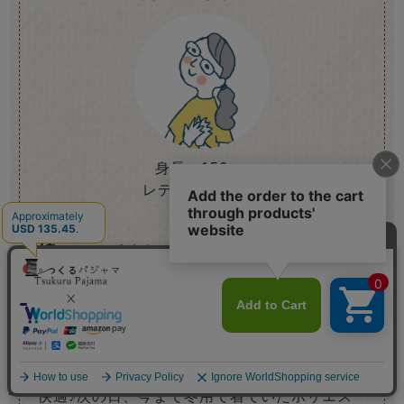
身長 156cm
レディースM着用
VOICE
綿100%でムレずに朝まで快適
もともと寝具店で働いていたので、パジャマを
たくさん持っていますが、これが一番温かいパ
ジャマになりました！秋口の気温が10度以上あ
って暑すぎるかなと思っても、蒸れないせいか
メニュー
快適♪次の日、今まで冬用で着ていたポリエス