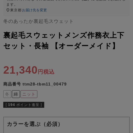
ズ
ます。
パジャマ
東京都
お届け先を変更
冬のあったか裏起毛スウェット
ガールズ前開
ガールズかぶ
ボーイズ長袖
き
り
裏起毛スウェットメンズ作務衣上下
セット・長袖 【オーダーメイド】
売れ筋ランキング
新着商品
- Item Ranking -
- New Arrival -
21,340
ボーイズ半袖
ボーイズ前開
ボーイズかぶ
税込
き
り
すべての季節のパジャマ一覧はこちら
商品番号
ttm28-tbm11_00479
冬
綿
ニット
[
194
ポイント進呈 ]
ガールズ
上着
ガールズ
ズボ
ボーイズ
上着
ボーイズ
ズボ
カラーを選ぶ（必須）
単品
ン単品
単品
ン単品