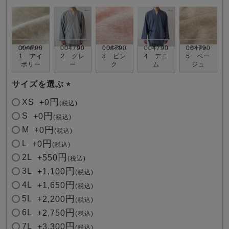
004790
004790
004790
004790
004790
1 アイ
2 グレ
3 ピン
4 デニ
5 ベー
ボリー
ー
ク
ム
ジュ
サイズを選ぶ
売れ筋ランキング
新着商品
- Item Ranking -
- New Arrival -
(
XS
+
0
税込
必
S
+
0
税込
須
M
+
0
すべてのデザインのパジャマ一覧はこちら
税込
)
L
+
0
税込
2L
+
550
税込
3L
+
1,100
税込
4L
+
1,650
税込
5L
+
2,200
税込
6L
+
2,750
税込
7L
+
3,300
税込