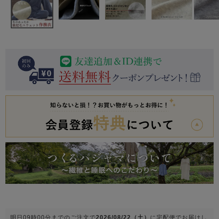
前開き
かぶり
スリーパー
目的別でさがす一覧はこちら
売れ筋ランキング
新着商品
- Item Ranking -
- New Arrival -
上着単品
作務衣
羽織・バスロ
すべての生地一覧はこちら
春
夏
秋
冬
ーブ
ボーイズパジャマ
ズボン単品
ガールズ長袖
ガールズ半袖
ワンピース
春
夏
秋
冬
すべてのキッ
明日
09時00分
までのご注文で
2026/08/22（土）
に
宅配便
でお届けし