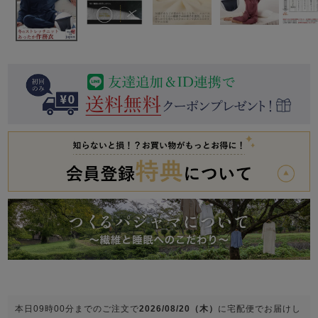
前開き
かぶり
スリーパー
目的別でさがす一覧はこちら
売れ筋ランキング
新着商品
- Item Ranking -
- New Arrival -
上着単品
作務衣
羽織・バスロ
すべての生地一覧はこちら
春
夏
秋
冬
ーブ
ボーイズパジャマ
ズボン単品
ガールズ長袖
ガールズ半袖
ワンピース
春
夏
秋
冬
すべてのキッ
本日
09時00分
までのご注文で
2026/08/20（木）
に
宅配便
でお届けし