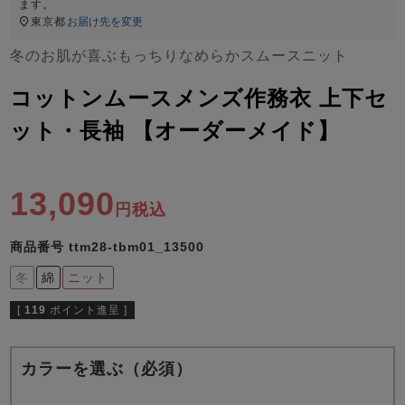
ズ
ます。
パジャマ
東京都
お届け先を変更
冬のお肌が喜ぶもっちりなめらかスムースニット
ガールズ前開
ガールズかぶ
ボーイズ長袖
き
り
コットンムースメンズ作務衣 上下セ
ット・長袖 【オーダーメイド】
売れ筋ランキング
新着商品
- Item Ranking -
- New Arrival -
13,090
税込
ボーイズ半袖
ボーイズ前開
ボーイズかぶ
き
り
すべての季節のパジャマ一覧はこちら
商品番号
ttm28-tbm01_13500
冬
綿
ニット
[
119
ポイント進呈 ]
ガールズ
上着
ガールズ
ズボ
ボーイズ
上着
ボーイズ
ズボ
カラーを選ぶ（必須）
単品
ン単品
単品
ン単品