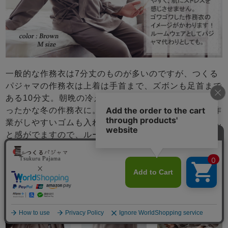
一般的な作務衣は7分丈のものが多いのですが、つくる
パジャマの作務衣は上着は手首まで、ズボンも足首まで
ある10分丈。朝晩の冷えから守ってくれるますますあ
ったかな冬の作務衣に。オプションを選んで頂くと、作
業がしやすいゴムも入れられます。ジャージよりきちん
と感がでますので、ルームウェアやお散歩などの外出に
も最適です。
メニュー