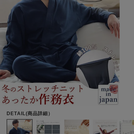
メンズパジャマ
上着単品
作務衣
胸がすけない
羽織・バスロ
体型別におすすめパジ
年齢別におすすめパジ
ルームウェア
会社概要
お買い物ガイド
安心の日本製
ーブ
ャマ
ャマ
サッカー/ちぢみ 楊
ニット/ストレッチ
起毛/フランネル
柳
ズボン単品
SDGsの取り組み
インナーウェア
生活雑貨
カタログギフト
春
夏
秋
冬
柄物
長袖
半袖
七分袖
ガールズパジャマ
すべてのメン
ズ
売れ筋ランキング
新着商品
パジャマ
- Item Ranking -
- New Arrival -