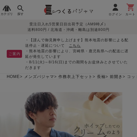
カテゴリ
探す
ログイン
カート
受注日入れ5営業日目出荷予定（AM9時〆）
季節で
生地で
目的別で
デザインで
はじめて
送料800円 / 北海道・沖縄・離島は別途800円
さがす
さがす
さがす
さがす
の方へ
レディースパジャマ
・【謹んで御見舞申し上げます】熊本地震の影響による配
送停止・遅延について
こちら
・熊本地震の影響により、宮崎県・鹿児島県への配送に遅
ご案内
延が発生しています
・8/11(火)～8/16(日)までの期間をお盆休みとさせていた
敏感肌用
入院・介護
つくるパジャマとは
胸が目立たない
夏パジャマ特集
迷ったら、まずはこの
だきます
パジャマ
パジャマ
パジャマ！
綿100%
リネン・麻
シルク/絹
長袖
半袖
七分袖
HOME
メンズパジャマ
作務衣上下セット
長袖
前開き
コッ
すべてのレデ
ィース
パジャマ
マタニティ
ペアで
お支払い・送料・配送
返品・交換について
眠れる作務衣特集
よくあるご質問
前開き
かぶり
ワンピース
パジャマ
そろえたい
について
オーガニック素材
ガーゼ
サテン織り
春
夏
秋
冬