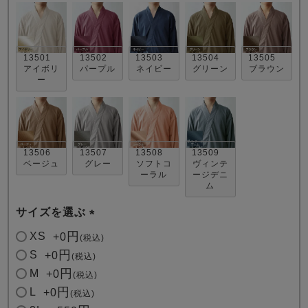
13501
13502
13503
13504
13505
アイボリ
パープル
ネイビー
グリーン
ブラウン
ー
売れ筋ランキング
新着商品
- Item Ranking -
- New Arrival -
13506
13507
13508
13509
ベージュ
グレー
ソフトコ
ヴィンテ
ーラル
ージデニ
すべてのデザインのパジャマ一覧はこちら
ム
サイズを選ぶ
(
XS
+
0
税込
必
S
+
0
税込
須
M
+
0
税込
)
L
+
0
税込