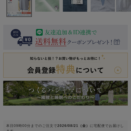
前開き
かぶり
スリーパー
目的別でさがす一覧はこちら
売れ筋ランキング
新着商品
- Item Ranking -
- New Arrival -
上着単品
作務衣
羽織・バスロ
すべての生地一覧はこちら
春
夏
秋
冬
ーブ
ボーイズパジャマ
ズボン単品
ガールズ長袖
ガールズ半袖
ワンピース
春
夏
秋
冬
本日
09時00分
までのご注文で
2026/08/21（金）
に
宅配便
でお届けし
すべてのキッ
ます。