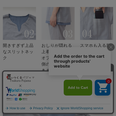
開きすぎず上品
おしりが隠れる
スマホも入る胸
なスリットネッ
上着すそ丈
ポケットつき
ク
オプションで内
側の色を変更で
きます
メニュー