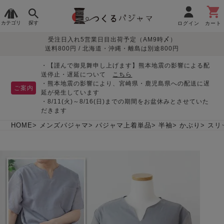
カテゴリ
探す
ログイン
カート
受注日入れ5営業日目出荷予定（AM9時〆）
季節で
生地で
目的別で
デザインで
はじめて
送料800円 / 北海道・沖縄・離島は別途800円
さがす
さがす
さがす
さがす
の方へ
レディースパジャマ
・【謹んで御見舞申し上げます】熊本地震の影響による配
送停止・遅延について
こちら
・熊本地震の影響により、宮崎県・鹿児島県への配送に遅
ご案内
延が発生しています
・8/11(火)～8/16(日)までの期間をお盆休みとさせていた
敏感肌用
入院・介護
つくるパジャマとは
胸が目立たない
夏パジャマ特集
迷ったら、まずはこの
だきます
パジャマ
パジャマ
パジャマ！
綿100%
リネン・麻
シルク/絹
長袖
半袖
七分袖
HOME
メンズパジャマ
パジャマ上着単品
半袖
かぶり
スリ
すべてのレデ
ィース
パジャマ
マタニティ
ペアで
お支払い・送料・配送
返品・交換について
眠れる作務衣特集
よくあるご質問
前開き
かぶり
ワンピース
パジャマ
そろえたい
について
オーガニック素材
ガーゼ
サテン織り
春
夏
秋
冬