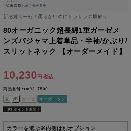
ズ
パジャマ
東京都
お届け先を変更
新感覚ガーゼ！柔らかいのにサラサラの肌触り
ガールズ前開
ガールズかぶ
ボーイズ長袖
80オーガニック超長綿1重ガーゼメ
き
り
ンズパジャマ上着単品・半袖/かぶり/
スリットネック 【オーダーメイド】
売れ筋ランキング
新着商品
- Item Ranking -
- New Arrival -
ボーイズ半袖
ボーイズ前開
ボーイズかぶ
10,230
き
り
税込
すべての季節のパジャマ一覧はこちら
商品番号
ttm92_7500
夏
綿
ガーゼ
オーガニック
[
93
ポイント進呈 ]
ガールズ
上着
ガールズ
ズボ
ボーイズ
上着
ボーイズ
ズボ
単品
ン単品
単品
ン単品
カラーを選ぶ※内側は別オプション