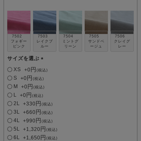
7502
7503
7504
7505
7506
フォギー
レイクブ
ミントグ
サンドベ
クレイグ
ピンク
ルー
リーン
ージュ
レー
売れ筋ランキング
新着商品
サイズを選ぶ
- Item Ranking -
- New Arrival -
(
XS
+
0
税込
必
S
+
0
税込
すべてのデザインのパジャマ一覧はこちら
須
M
+
0
税込
)
L
+
0
税込
2L
+
330
税込
3L
+
660
税込
4L
+
990
税込
5L
+
1,320
税込
6L
+
1,650
税込