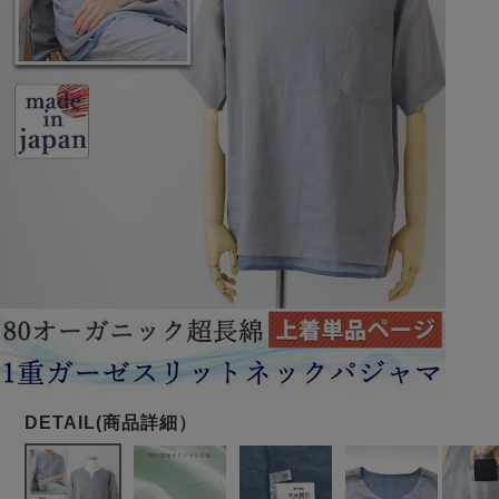
メンズパジャマ
上着単品
作務衣
胸がすけない
羽織・バスロ
体型別におすすめパジ
年齢別におすすめパジ
ルームウェア
会社概要
お買い物ガイド
安心の日本製
ーブ
ャマ
ャマ
サッカー/ちぢみ 楊
ニット/ストレッチ
起毛/フランネル
柳
ズボン単品
SDGsの取り組み
インナーウェア
生活雑貨
カタログギフト
春
夏
秋
冬
柄物
長袖
半袖
七分袖
ガールズパジャマ
すべてのメン
ズ
売れ筋ランキング
新着商品
パジャマ
- Item Ranking -
- New Arrival -