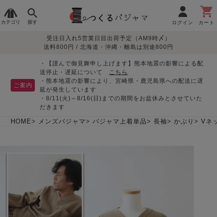
カテゴリ
探す
ログイン
カート
受注日入れ5営業日目出荷予定（AM9時〆）
季節で
生地で
目的別で
デザインで
はじめて
送料800円 / 北海道・沖縄・離島は別途800円
さがす
さがす
さがす
さがす
の方へ
レディースパジャマ
・【謹んで御見舞申し上げます】熊本地震の影響による配
送停止・遅延について
こちら
・熊本地震の影響により、宮崎県・鹿児島県への配送に遅
ご案内
延が発生しています
・8/11(火)～8/16(日)までの期間をお盆休みとさせていた
敏感肌用
入院・介護
つくるパジャマとは
胸が目立たない
夏パジャマ特集
迷ったら、まずはこの
だきます
パジャマ
パジャマ
パジャマ！
綿100%
リネン・麻
シルク/絹
長袖
半袖
七分袖
HOME
メンズパジャマ
パジャマ上着単品
長袖
かぶり
Vネ
すべてのレデ
ィース
パジャマ
マタニティ
ペアで
お支払い・送料・配送
返品・交換について
眠れる作務衣特集
よくあるご質問
前開き
かぶり
ワンピース
パジャマ
そろえたい
について
オーガニック素材
ガーゼ
サテン織り
春
夏
秋
冬