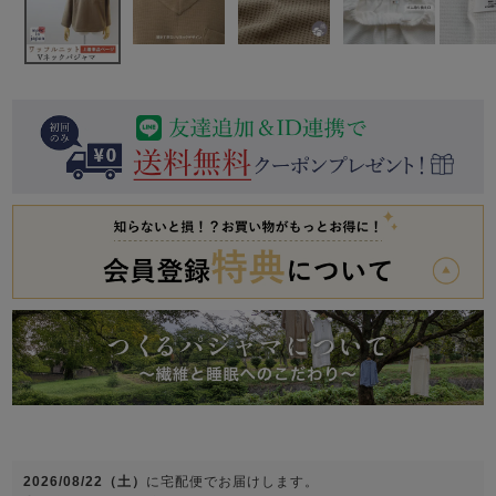
前開き
かぶり
スリーパー
目的別でさがす一覧はこちら
売れ筋ランキング
新着商品
- Item Ranking -
- New Arrival -
上着単品
作務衣
羽織・バスロ
すべての生地一覧はこちら
春
夏
秋
冬
ーブ
ボーイズパジャマ
ズボン単品
ガールズ長袖
ガールズ半袖
ワンピース
春
夏
秋
冬
すべてのキッ
2026/08/22（土）
に
宅配便
でお届けします。