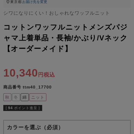
ズ
東京都
お届け先を変更
パジャマ
シワになりにくい！おしゃれなワッフルニット
ガールズ前開
ガールズかぶ
ボーイズ長袖
コットンワッフルニットメンズパジ
き
り
ャマ上着単品・長袖/かぶり/Vネック
【オーダーメイド】
売れ筋ランキング
新着商品
- Item Ranking -
- New Arrival -
ボーイズ半袖
ボーイズ前開
ボーイズかぶ
10,340
税込
き
り
すべての季節のパジャマ一覧はこちら
商品番号
ttm40_17700
秋
冬
綿
ニット
[
94
ポイント進呈 ]
ガールズ
上着
ガールズ
ズボ
ボーイズ
上着
ボーイズ
ズボ
単品
ン単品
単品
ン単品
カラーを選ぶ（必須）