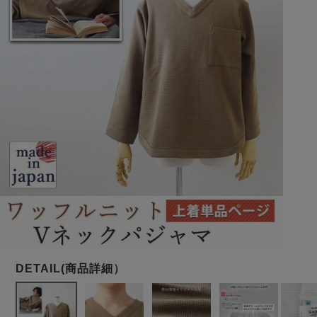
メンズパジャマ
上着単品
作務衣
胸がすけない
羽織・バスロ
体型別におすすめパジ
年齢別におすすめパジ
ルームウェア
会社概要
お買い物ガイド
安心の日本製
ーブ
ャマ
ャマ
サッカー/ちぢみ 楊
ニット/ストレッチ
起毛/フランネル
柳
ズボン単品
SDGsの取り組み
インナーウェア
生活雑貨
カタログギフト
春
夏
秋
冬
柄物
長袖
半袖
七分袖
ガールズパジャマ
すべてのメン
ズ
売れ筋ランキング
新着商品
パジャマ
- Item Ranking -
- New Arrival -