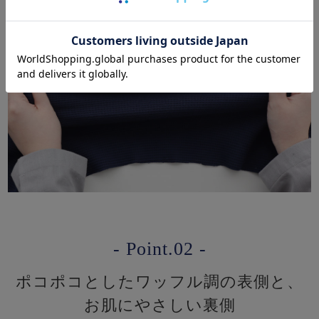
- Point.02 -
ポコポコとしたワッフル調の表側と、
お肌にやさしい裏側