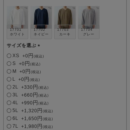
17701
17702
17703
17704
ホワイト
ネイビー
カーキ
グレー
サイズを選ぶ
売れ筋ランキング
新着商品
(
- Item Ranking -
- New Arrival -
XS
+
0
税込
必
S
+
0
税込
須
M
+
0
税込
すべてのデザインのパジャマ一覧はこちら
)
L
+
0
税込
2L
+
330
税込
3L
+
660
税込
4L
+
990
税込
5L
+
1,320
税込
6L
+
1,650
税込
7L
+
1,980
税込