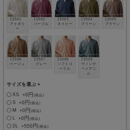
13501
13502
13503
13504
13505
アイボリ
パープル
ネイビー
グリーン
ブラウン
ー
売れ筋ランキング
新着商品
- Item Ranking -
- New Arrival -
13506
13507
13508
13509
ベージュ
グレー
ソフトコ
ヴィンテ
ーラル
ージデニ
ム
すべてのデザインのパジャマ一覧はこちら
サイズを選ぶ
(
XS
+
0
税込
必
S
+
0
税込
須
M
+
0
税込
)
L
+
0
税込
2L
+
550
税込