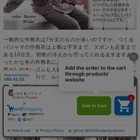
一般的な作務衣は7分丈のものが多いのですが、つくる
パジャマの作務衣は上着は手首まで、ズボンも足首まで
ある10分丈。朝晩の冷えから守ってくれるますますあ
ったかな冬の作務衣に。オプションを選んで頂くと、作
業がしやすいゴムも入れられます。ジャージよりきちん
と感がでますので、ルームウェアやお散歩などの外出に
も最適です。
メニュー