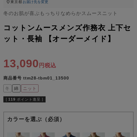
ズ
東京都
お届け先を変更
パジャマ
冬のお肌が喜ぶもっちりなめらかスムースニット
ガールズ前開
ガールズかぶ
ボーイズ長袖
コットンムースメンズ作務衣 上下セ
き
り
ット・長袖 【オーダーメイド】
売れ筋ランキング
新着商品
13,090
- Item Ranking -
- New Arrival -
税込
ボーイズ半袖
ボーイズ前開
ボーイズかぶ
き
り
商品番号
ttm28-tbm01_13500
すべての季節のパジャマ一覧はこちら
冬
綿
ニット
[
119
ポイント進呈 ]
カラーを選ぶ（必須）
ガールズ
上着
ガールズ
ズボ
ボーイズ
上着
ボーイズ
ズボ
単品
ン単品
単品
ン単品