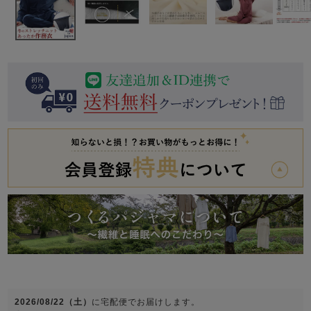
前開き
かぶり
スリーパー
目的別でさがす一覧はこちら
売れ筋ランキング
新着商品
- Item Ranking -
- New Arrival -
上着単品
作務衣
羽織・バスロ
すべての生地一覧はこちら
春
夏
秋
冬
ーブ
ボーイズパジャマ
ズボン単品
ガールズ長袖
ガールズ半袖
ワンピース
春
夏
秋
冬
すべてのキッ
2026/08/22（土）
に
宅配便
でお届けします。