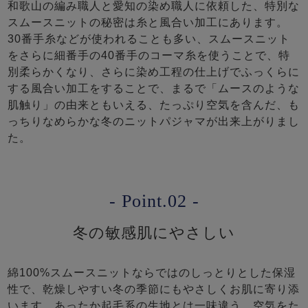
和歌山の編み職人と愛知の染め職人に依頼した、特別な
スムースニットの秘密は糸と風合い加工にあります。
30番手糸などが使われることも多い、スムースニット
をさらに細番手の40番手のコーマ糸を使うことで、特
別柔らかくなり、さらに染め工程の仕上げでふっくらに
する風合い加工をすることで、まるで「ムースのような
肌触り」の由来ともいえる、たっぷり空気を含んだ、も
っちりなめらかな冬のニットパジャマが出来上がりまし
た。
- Point.02 -
冬の敏感肌にやさしい
綿100%スムースニットならではのしっとりとした保湿
性で、乾燥しやすい冬の季節にもやさしくお肌に寄り添
います。あったか起毛系の生地とは一味違う、空気をた