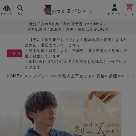
カテゴリ
探す
ログイン
カート
受注日入れ5営業日目出荷予定（AM9時〆）
季節で
生地で
目的別で
デザインで
はじめて
送料800円 / 北海道・沖縄・離島は別途800円
さがす
さがす
さがす
さがす
の方へ
レディースパジャマ
・【謹んで御見舞申し上げます】熊本地震の影響による配
送停止・遅延について
こちら
・熊本地震の影響により、宮崎県・鹿児島県への配送に遅
ご案内
延が発生しています
・8/11(火)～8/16(日)までの期間をお盆休みとさせていた
敏感肌用
入院・介護
つくるパジャマとは
胸が目立たない
夏パジャマ特集
迷ったら、まずはこの
だきます
パジャマ
パジャマ
パジャマ！
綿100%
リネン・麻
シルク/絹
長袖
半袖
七分袖
HOME
メンズパジャマ
作務衣上下セット
長袖
前開き
コッ
すべてのレデ
ィース
パジャマ
マタニティ
ペアで
お支払い・送料・配送
返品・交換について
眠れる作務衣特集
よくあるご質問
前開き
かぶり
ワンピース
パジャマ
そろえたい
について
オーガニック素材
ガーゼ
サテン織り
春
夏
秋
冬