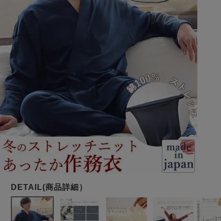
メンズパジャマ
上着単品
作務衣
胸がすけない
羽織・バスロ
体型別におすすめパジ
年齢別におすすめパジ
ルームウェア
会社概要
お買い物ガイド
安心の日本製
ーブ
ャマ
ャマ
サッカー/ちぢみ 楊
ニット/ストレッチ
起毛/フランネル
柳
ズボン単品
SDGsの取り組み
インナーウェア
生活雑貨
カタログギフト
春
夏
秋
冬
柄物
長袖
半袖
七分袖
ガールズパジャマ
すべてのメン
ズ
売れ筋ランキング
新着商品
パジャマ
- Item Ranking -
- New Arrival -