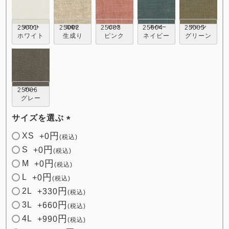
25001
25002
25003
25004
25005
ホワイト
生成り
ピンク
ネイビー
グリーン
売れ筋ランキング
新着商品
25006
- Item Ranking -
- New Arrival -
グレー
サイズを選ぶ
すべてのデザインのパジャマ一覧はこちら
(
XS
+
0
税込
必
S
+
0
税込
須
M
+
0
税込
)
L
+
0
税込
2L
+
330
税込
3L
+
660
税込
4L
+
990
税込