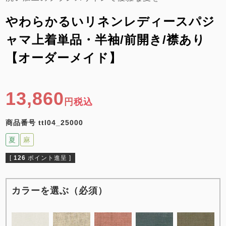
ズ
パジャマ
やわらかるいリネンレディースパジ
ャマ上着単品・半袖/前開き/襟あり
ガールズ前開
ガールズかぶ
ボーイズ長袖
き
り
【オーダーメイド】
売れ筋ランキング
新着商品
13,860
- Item Ranking -
- New Arrival -
税込
ボーイズ半袖
ボーイズ前開
ボーイズかぶ
商品番号
ttl04_25000
き
り
すべての季節のパジャマ一覧はこちら
夏
麻
[
126
ポイント進呈 ]
カラーを選ぶ（必須）
ガールズ
上着
ガールズ
ズボ
ボーイズ
上着
ボーイズ
ズボ
単品
ン単品
単品
ン単品