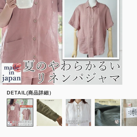
メンズパジャマ
上着単品
作務衣
胸がすけない
羽織・バスロ
体型別におすすめパジ
年齢別におすすめパジ
ルームウェア
会社概要
お買い物ガイド
安心の日本製
ーブ
ャマ
ャマ
サッカー/ちぢみ 楊
ニット/ストレッチ
起毛/フランネル
柳
ズボン単品
SDGsの取り組み
インナーウェア
生活雑貨
カタログギフト
春
夏
秋
冬
柄物
長袖
半袖
七分袖
ガールズパジャマ
すべてのメン
ズ
売れ筋ランキング
新着商品
パジャマ
- Item Ranking -
- New Arrival -