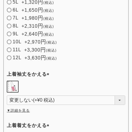
5L
+
1,320
税込
6L
+
1,650
税込
7L
+
1,980
税込
8L
+
2,310
税込
9L
+
2,640
税込
10L
+
2,970
税込
11L
+
3,300
税込
12L
+
3,630
税込
上着袖丈をかえる
(
必
須
)
▼詳細を見る
上着着丈をかえる