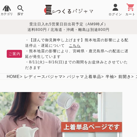
カテゴリ
探す
ログイン
カート
受注日入れ5営業日目出荷予定（AM9時〆）
季節で
生地で
目的別で
デザインで
はじめて
送料800円 / 北海道・沖縄・離島は別途800円
さがす
さがす
さがす
さがす
の方へ
レディースパジャマ
・【謹んで御見舞申し上げます】熊本地震の影響による配
送停止・遅延について
こちら
・熊本地震の影響により、宮崎県・鹿児島県への配送に遅
ご案内
延が発生しています
・8/11(火)～8/16(日)までの期間をお盆休みとさせていた
敏感肌用
入院・介護
つくるパジャマとは
胸が目立たない
夏パジャマ特集
迷ったら、まずはこの
だきます
パジャマ
パジャマ
パジャマ！
綿100%
リネン・麻
シルク/絹
長袖
半袖
七分袖
HOME
レディースパジャマ
パジャマ上着単品
半袖
前開き
すべてのレデ
ィース
パジャマ
マタニティ
ペアで
お支払い・送料・配送
返品・交換について
眠れる作務衣特集
よくあるご質問
前開き
かぶり
ワンピース
パジャマ
そろえたい
について
オーガニック素材
ガーゼ
サテン織り
春
夏
秋
冬