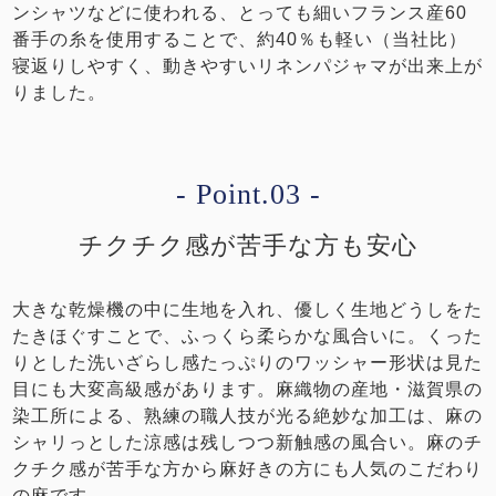
ンシャツなどに使われる、とっても細いフランス産60
番手の糸を使用することで、約40％も軽い（当社比）
寝返りしやすく、動きやすいリネンパジャマが出来上が
りました。
- Point.03 -
チクチク感が苦手な方も安心
大きな乾燥機の中に生地を入れ、優しく生地どうしをた
たきほぐすことで、ふっくら柔らかな風合いに。くった
りとした洗いざらし感たっぷりのワッシャー形状は見た
目にも大変高級感があります。麻織物の産地・滋賀県の
染工所による、熟練の職人技が光る絶妙な加工は、麻の
シャリっとした涼感は残しつつ新触感の風合い。麻のチ
クチク感が苦手な方から麻好きの方にも人気のこだわり
の麻です。