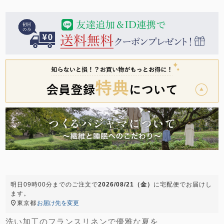
前開き
かぶり
スリーパー
目的別でさがす一覧はこちら
売れ筋ランキング
新着商品
- Item Ranking -
- New Arrival -
上着単品
作務衣
羽織・バスロ
すべての生地一覧はこちら
春
夏
秋
冬
ーブ
ボーイズパジャマ
ズボン単品
明日
09時00分
までのご注文で
2026/08/21（金）
に
宅配便
でお届けし
ます。
ガールズ長袖
ガールズ半袖
ワンピース
東京都
お届け先を変更
春
夏
秋
冬
すべてのキッ
洗い加工のフランスリネンで優雅な夏を