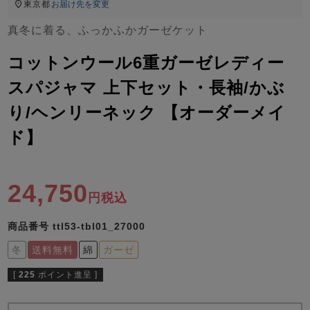
ズ
東京都
お届け先を変更
パジャマ
真冬に着る、ふっかふかガーゼケット
ガールズ前開
ガールズかぶ
ボーイズ長袖
コットンウール6重ガーゼレディー
き
り
スパジャマ 上下セット・長袖/かぶ
り/ヘンリーネック 【オーダーメイ
売れ筋ランキング
新着商品
ド】
- Item Ranking -
- New Arrival -
ボーイズ半袖
ボーイズ前開
ボーイズかぶ
き
り
すべての季節のパジャマ一覧はこちら
24,750
税込
商品番号
ttl53-tbl01_27000
冬
送料無料
綿
ガーゼ
[
225
ポイント進呈 ]
ガールズ
上着
ガールズ
ズボ
ボーイズ
上着
ボーイズ
ズボ
単品
ン単品
単品
ン単品