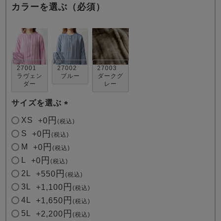
カラーを選ぶ（必須）
27001
27002
27003
ラヴェン
ブルー
ダークグ
売れ筋ランキング
新着商品
ダー
レー
- Item Ranking -
- New Arrival -
サイズを選ぶ
(
XS
+
0
税込
すべてのデザインのパジャマ一覧はこちら
必
S
+
0
税込
須
M
+
0
税込
)
L
+
0
税込
2L
+
550
税込
3L
+
1,100
税込
4L
+
1,650
税込
5L
+
2,200
税込