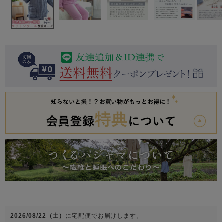
前開き
かぶり
スリーパー
目的別でさがす一覧はこちら
売れ筋ランキング
新着商品
- Item Ranking -
- New Arrival -
上着単品
作務衣
羽織・バスロ
すべての生地一覧はこちら
春
夏
秋
冬
ーブ
ボーイズパジャマ
ズボン単品
ガールズ長袖
ガールズ半袖
ワンピース
春
夏
秋
冬
すべてのキッ
2026/08/22（土）
に
宅配便
でお届けします。