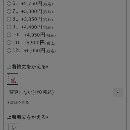
6L
+
2,750
税込
7L
+
3,300
税込
8L
+
3,850
税込
9L
+
4,400
税込
10L
+
4,950
税込
11L
+
5,500
税込
12L
+
6,050
税込
上着袖丈をかえる
(
必
須
)
▼詳細を見る
上着着丈をかえる
(