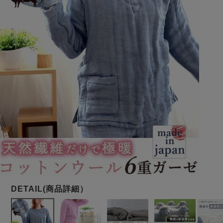
メンズパジャマ
上着単品
作務衣
胸がすけない
羽織・バスロ
体型別におすすめパジ
年齢別におすすめパジ
ルームウェア
会社概要
お買い物ガイド
安心の日本製
ーブ
ャマ
ャマ
サッカー/ちぢみ 楊
ニット/ストレッチ
起毛/フランネル
柳
ズボン単品
SDGsの取り組み
インナーウェア
生活雑貨
カタログギフト
春
夏
秋
冬
柄物
長袖
半袖
七分袖
ガールズパジャマ
すべてのメン
ズ
売れ筋ランキング
新着商品
パジャマ
- Item Ranking -
- New Arrival -