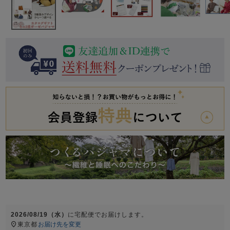
前開き
かぶり
スリーパー
目的別でさがす一覧はこちら
売れ筋ランキング
新着商品
- Item Ranking -
- New Arrival -
上着単品
作務衣
羽織・バスロ
すべての生地一覧はこちら
春
夏
秋
冬
ーブ
ボーイズパジャマ
ズボン単品
ガールズ長袖
ガールズ半袖
ワンピース
春
夏
秋
冬
2026/08/19（水）
に
宅配便
でお届けします。
すべてのキッ
東京都
お届け先を変更