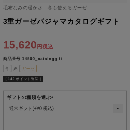
ズ
パジャマ
毛布なみの暖かさ！冬も使えるガーゼ
3重ガーゼパジャマカタログギフト
ガールズ前開
ガールズかぶ
ボーイズ長袖
き
り
15,620
税込
売れ筋ランキング
新着商品
- Item Ranking -
- New Arrival -
商品番号
14500_cataloggift
ボーイズ半袖
ボーイズ前開
ボーイズかぶ
冬
綿
ガーゼ
き
り
すべての季節のパジャマ一覧はこちら
[
142
ポイント進呈 ]
ギフトの種類を選ぶ
(
必
ガールズ
上着
ガールズ
ズボ
ボーイズ
上着
ボーイズ
ズボ
須
単品
ン単品
単品
ン単品
)