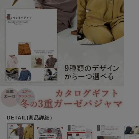
メンズパジャマ
上着単品
作務衣
胸がすけない
羽織・バスロ
体型別におすすめパジ
年齢別におすすめパジ
ルームウェア
会社概要
お買い物ガイド
安心の日本製
ーブ
ャマ
ャマ
サッカー/ちぢみ 楊
ニット/ストレッチ
起毛/フランネル
柳
ズボン単品
SDGsの取り組み
インナーウェア
生活雑貨
カタログギフト
春
夏
秋
冬
柄物
長袖
半袖
七分袖
ガールズパジャマ
すべてのメン
ズ
売れ筋ランキング
新着商品
パジャマ
- Item Ranking -
- New Arrival -