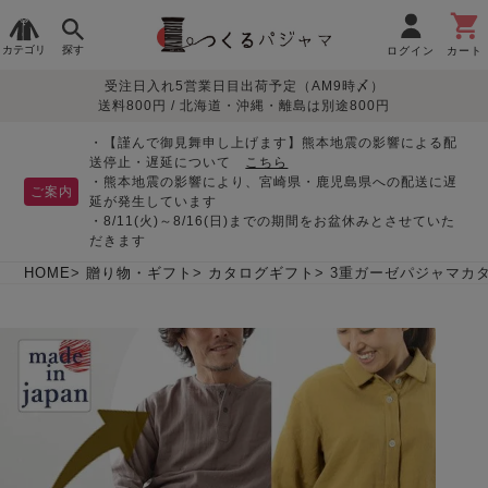
カテゴリ
探す
ログイン
カート
受注日入れ5営業日目出荷予定（AM9時〆）
季節で
生地で
目的別で
デザインで
はじめて
送料800円 / 北海道・沖縄・離島は別途800円
さがす
さがす
さがす
さがす
の方へ
レディースパジャマ
・【謹んで御見舞申し上げます】熊本地震の影響による配
送停止・遅延について
こちら
・熊本地震の影響により、宮崎県・鹿児島県への配送に遅
ご案内
延が発生しています
・8/11(火)～8/16(日)までの期間をお盆休みとさせていた
敏感肌用
入院・介護
つくるパジャマとは
胸が目立たない
夏パジャマ特集
迷ったら、まずはこの
だきます
パジャマ
パジャマ
パジャマ！
綿100%
リネン・麻
シルク/絹
長袖
半袖
七分袖
HOME
贈り物・ギフト
カタログギフト
3重ガーゼパジャマカ
すべてのレデ
ィース
パジャマ
マタニティ
ペアで
お支払い・送料・配送
返品・交換について
眠れる作務衣特集
よくあるご質問
前開き
かぶり
ワンピース
パジャマ
そろえたい
について
オーガニック素材
ガーゼ
サテン織り
春
夏
秋
冬