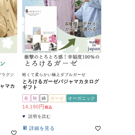
でラグジ
軽くて柔らかい極上ダブルガーゼ
とろけるガーゼパジャマカタログ
ャマカ
ギフト
春
秋
綿
ガーゼ
オーガニック
14,190
税込
詳細を見る