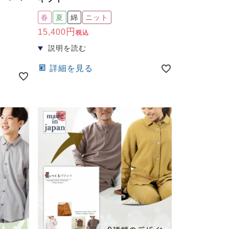
春
夏
綿
ニット
15,400
税込
詳細を見る