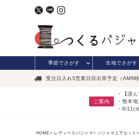
季節で
さがす
生地で
さがす
受注日入れ5営業日目出荷予定（AM9
・【謹ん
ご案内
・熊本地
・8/11
HOME
レディースパジャマ
パジャマ上下セット