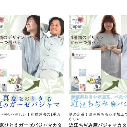
か×軽い×涼しい！和晒製法の1重ガ
夏の定番！清涼感あるシボ加工
かない
京ひとえガーゼパジャマカタ
近江ちぢみ麻パジャマカタ