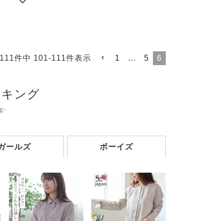
111
件中
101
-
111
件表示
1
…
5
6
ンキング
g-
ガールズ
ボーイズ
4
5