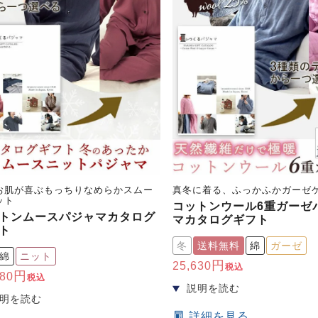
お肌が喜ぶもっちりなめらかスムー
真冬に着る、ふっかふかガーゼ
ット
コットンウール6重ガーゼ
トンムースパジャマカタログ
マカタログギフト
ト
冬
送料無料
綿
ガーゼ
綿
ニット
25,630
税込
980
税込
詳細を見る