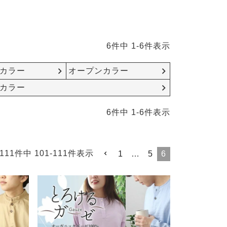
6
件中
1
-
6
件表示
カラー
オープンカラー
カラー
6
件中
1
-
6
件表示
111
件中
101
-
111
件表示
1
…
5
6