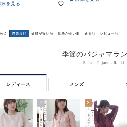
詳細を見る
替え
優先度順
価格が安い順
価格が高い順
新着順
レビュー順
季節のパジャマラ
-Season Pajamas Rankin
レディース
メンズ
2
3