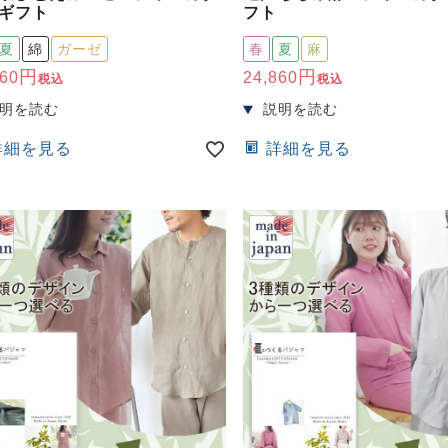
ギフト
フト
夏
綿
ガーゼ
春
夏
麻
560
24,860
税込
税込
詳細を見る
詳細を見る