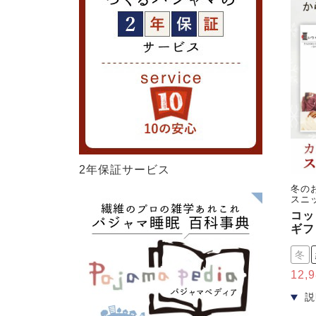
2年保証サービス
冬の
スニ
コッ
ギフ
冬
12,