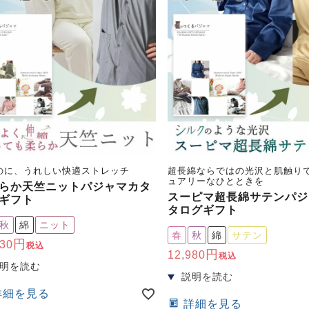
のに、うれしい快適ストレッチ
超長綿ならではの光沢と肌触り
ュアリーなひとときを
らか天竺ニットパジャマカタ
スーピマ超長綿サテンパジ
ギフト
タログギフト
秋
綿
ニット
春
秋
綿
サテン
430
税込
12,980
税込
詳細を見る
詳細を見る