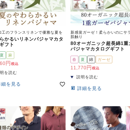
加工のフランスリネンで優雅な夏を
新感覚ガーゼ！柔らかいのにサ
肌触り
らかるいリネンパジャマカタ
80オーガニック超長綿1重
ギフト
パジャマカタログギフト
夏
麻
春
夏
綿
ガーゼ
860
税込
11,770
税込
詳細を見る
詳細を見る