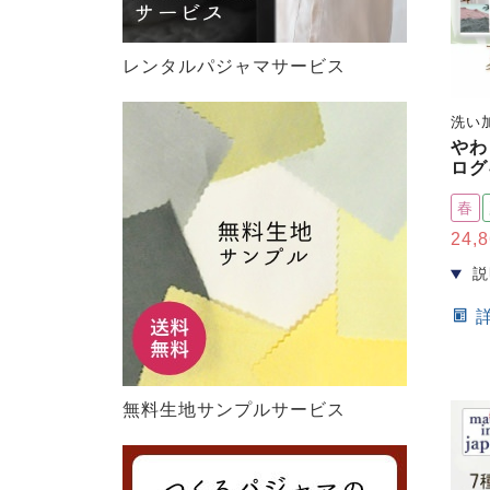
レンタルパジャマサービス
洗い
やわ
ログ
春
24,
無料生地サンプルサービス