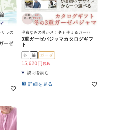
ラサラの
毛布なみの暖かさ！冬も使えるガーゼ
3重ガーゼパジャマカタログギフ
ガーゼ
ト
冬
綿
ガーゼ
15,620
税込
詳細を見る