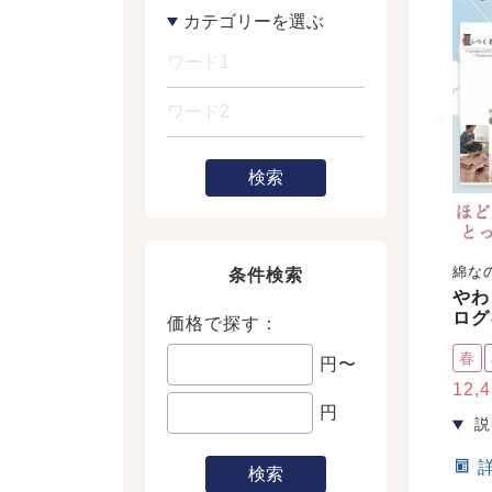
検索
綿な
条件検索
やわ
ログ
価格で探す：
春
円〜
12,
円
検索