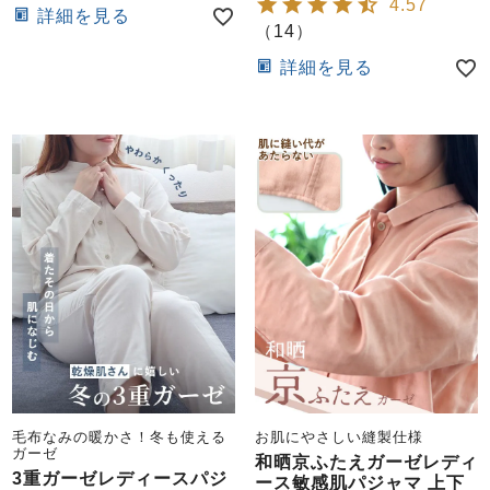
4.57
詳細を見る
（
14
）
詳細を見る
毛布なみの暖かさ！冬も使える
お肌にやさしい縫製仕様
ガーゼ
和晒京ふたえガーゼレディ
3重ガーゼレディースパジ
ース敏感肌パジャマ 上下