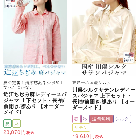
夏の定番！清涼感あるシボ加工
東洋一の国産シルク
でべたつかない
川俣シルクサテンレディー
近江ちぢみ麻レディースパ
スパジャマ 上下セット・
ジャマ 上下セット・長袖/
長袖/前開き/襟あり 【オー
前開き/襟あり 【オーダー
ダーメイド】
メイド】
春
秋
送料無料
シルク
夏
麻
サテン
23,870
税込
49,610
税込