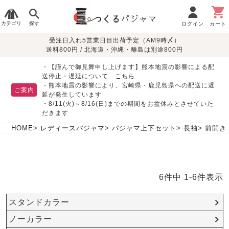
カテゴリ
探す
ログイン
カート
受注日入れ5営業日目出荷予定（AM9時〆）
季節で
生地で
目的別で
デザインで
はじめて
送料800円 / 北海道・沖縄・離島は別途800円
さがす
さがす
さがす
さがす
の方へ
レディースパジャマ
・【謹んで御見舞申し上げます】熊本地震の影響による配
送停止・遅延について
こちら
・熊本地震の影響により、宮崎県・鹿児島県への配送に遅
ご案内
延が発生しています
・8/11(火)～8/16(日)までの期間をお盆休みとさせていた
敏感肌用
入院・介護
つくるパジャマとは
胸が目立たない
夏パジャマ特集
迷ったら、まずはこの
だきます
パジャマ
パジャマ
パジャマ！
綿100%
リネン・麻
シルク/絹
長袖
半袖
七分袖
HOME
レディースパジャマ
パジャマ上下セット
長袖
前開き
すべてのレデ
ィース
パジャマ
6
件中
1
-
6
件表示
マタニティ
ペアで
お支払い・送料・配送
返品・交換について
眠れる作務衣特集
よくあるご質問
前開き
かぶり
ワンピース
パジャマ
そろえたい
について
スタンドカラー
オーガニック素材
ガーゼ
サテン織り
春
夏
秋
冬
ノーカラー