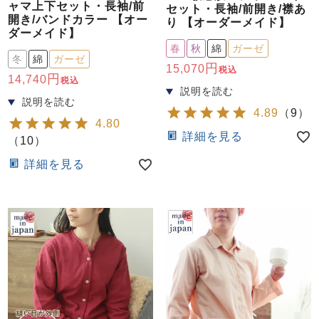
ャマ上下セット・長袖/前
セット・長袖/前開き/襟あ
開き/バンドカラー 【オー
り 【オーダーメイド】
ダーメイド】
春
秋
綿
ガーゼ
冬
綿
ガーゼ
15,070
税込
14,740
税込
4.89
（
9
）
4.80
詳細を見る
（
10
）
詳細を見る