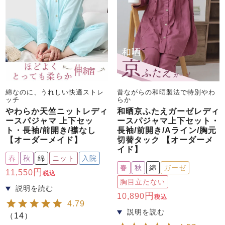
綿なのに、うれしい快適ストレ
昔ながらの和晒製法で特別やわ
ッチ
らか
やわらか天竺ニットレディ
和晒京ふたえガーゼレディ
ースパジャマ 上下セッ
ースパジャマ上下セット・
ト・長袖/前開き/襟なし
長袖/前開き/Aライン/胸元
【オーダーメイド】
切替タック 【オーダーメ
イド】
春
秋
綿
ニット
入院
春
秋
綿
ガーゼ
11,550
税込
胸目立たない
10,890
税込
4.79
（
14
）