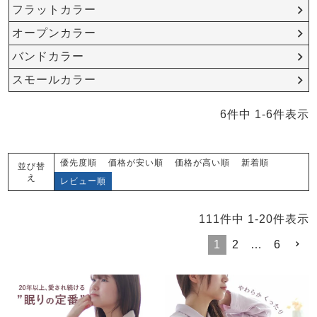
メンズパジャマ
フラットカラー
上着単品
オープンカラー
作務衣
胸がすけない
羽織・バスロ
体型別におすすめパジ
年齢別におすすめパジ
ルームウェア
会社概要
お買い物ガイド
安心の日本製
ーブ
ャマ
ャマ
バンドカラー
スモールカラー
サッカー/ちぢみ 楊
ニット/ストレッチ
起毛/フランネル
柳
6
件中
1
-
6
件表示
ズボン単品
SDGsの取り組み
インナーウェア
生活雑貨
カタログギフト
優先度順
価格が安い順
価格が高い順
新着順
並び替
え
レビュー順
春
夏
秋
冬
柄物
111
件中
1
-
20
件表示
長袖
半袖
七分袖
ガールズパジャマ
1
2
…
6
すべてのメン
ズ
売れ筋ランキング
新着商品
パジャマ
- Item Ranking -
- New Arrival -