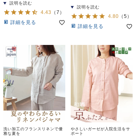
4.43
（
7
）
4.80
（
5
）
詳細を見る
詳細を見る
洗い加工のフランスリネンで優
やさしいガーゼが入院生活をサ
雅な夏を
ポート