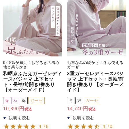
前開き
かぶり
スリーパー
目的別でさがす一覧はこちら
売れ筋ランキング
新着商品
- Item Ranking -
- New Arrival -
上着単品
作務衣
羽織・バスロ
すべての生地一覧はこちら
春
夏
秋
冬
ーブ
ボーイズパジャマ
92.8%が満足！おどろきの着心
毛布なみの暖かさ！冬も使える
地と柔らかさ
ガーゼ
ズボン単品
和晒京ふたえガーゼレディ
3重ガーゼレディースパジ
ースパジャマ 上下セッ
ャマ 上下セット・長袖/前
ト・長袖/前開き/襟あり
開き/襟あり 【オーダーメ
【オーダーメイド】
イド】
春
秋
綿
ガーゼ
冬
綿
ガーゼ
10,890
14,740
税込
税込
ガールズ長袖
ガールズ半袖
ワンピース
春
夏
秋
冬
すべてのキッ
4.76
4.70