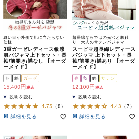
縫い目が外側で肌に当たらない
超長綿ならではの光沢と肌触
仕様
り 大人のサテンパジャマ
3重ガーゼレディース敏感
スーピマ超長綿レディース
肌パジャマ上下セット・長
パジャマ 上下セット・長
袖/前開き/襟なし 【オーダ
袖/前開き/襟あり 【オーダ
ーメイド】
ーメイド】
冬
綿
ガーゼ
春
秋
綿
サテン
15,400
12,100
税込
税込
4.75
（
8
）
4.43
（
7
）
詳細を見る
詳細を見る