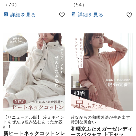
ズ
（
70
）
（
54
）
パジャマ
詳細を見る
詳細を見る
ガールズ前開
ガールズかぶ
ボーイズ長袖
き
り
売れ筋ランキング
新着商品
- Item Ranking -
- New Arrival -
ボーイズ半袖
ボーイズ前開
ボーイズかぶ
き
り
すべての季節のパジャマ一覧はこちら
【リニューアル版】 冷えポイン
昔ながらの和晒製法が生み出す
ガールズ
上着
ガールズ
ズボ
ボーイズ
上着
ボーイズ
ズボ
トをぜんぶ包み込むあったか設
特別な風合い
単品
ン単品
単品
ン単品
計！
和晒京ふたえガーゼレディ
新ヒートネックコットンレ
ースパジャマ 上下セッ