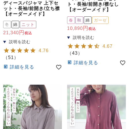
ディースパジャマ 上下セ
ト・長袖/前開き/襟なし
ット・長袖/前開き/立ち襟
【オーダーメイド】
【オーダーメイド】
春
秋
綿
ガーゼ
冬
綿
ニット
10,890
税込
21,340
税込
4.67
売れ筋ランキング
新着商品
4.76
（
43
）
- Item Ranking -
- New Arrival -
（
51
）
詳細を見る
詳細を見る
すべてのデザインのパジャマ一覧はこちら