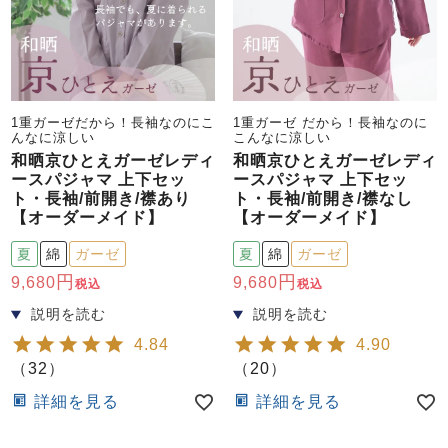
1重ガーゼだから！長袖なのにこ
1重ガーゼ だから！長袖なのに
んなに涼しい
こんなに涼しい
和晒京ひとえガーゼレディ
和晒京ひとえガーゼレディ
ースパジャマ 上下セッ
ースパジャマ 上下セッ
ト・長袖/前開き/襟あり
ト・長袖/前開き/襟なし
【オーダーメイド】
【オーダーメイド】
夏
綿
ガーゼ
夏
綿
ガーゼ
9,680
9,680
税込
税込
4.84
4.90
（
32
）
（
20
）
詳細を見る
詳細を見る