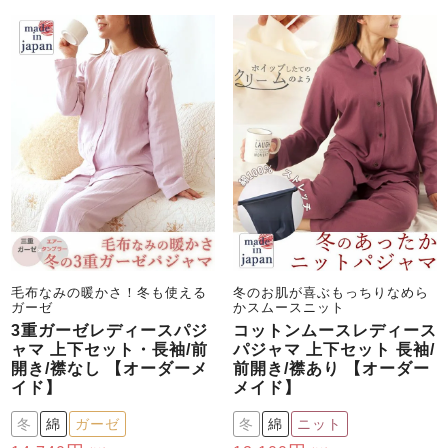
毛布なみの暖かさ！冬も使える
冬のお肌が喜ぶもっちりなめら
ガーゼ
かスムースニット
3重ガーゼレディースパジ
コットンムースレディース
ャマ 上下セット・長袖/前
パジャマ 上下セット 長袖/
開き/襟なし 【オーダーメ
前開き/襟あり 【オーダー
イド】
メイド】
冬
綿
ガーゼ
冬
綿
ニット