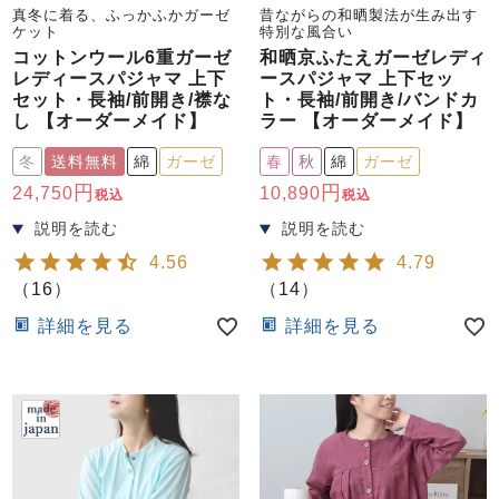
真冬に着る、ふっかふかガーゼ
昔ながらの和晒製法が生み出す
ケット
特別な風合い
コットンウール6重ガーゼ
和晒京ふたえガーゼレディ
レディースパジャマ 上下
ースパジャマ 上下セッ
セット・長袖/前開き/襟な
ト・長袖/前開き/バンドカ
し 【オーダーメイド】
ラー 【オーダーメイド】
冬
送料無料
綿
ガーゼ
春
秋
綿
ガーゼ
24,750
10,890
税込
税込
4.56
4.79
（
16
）
（
14
）
詳細を見る
詳細を見る