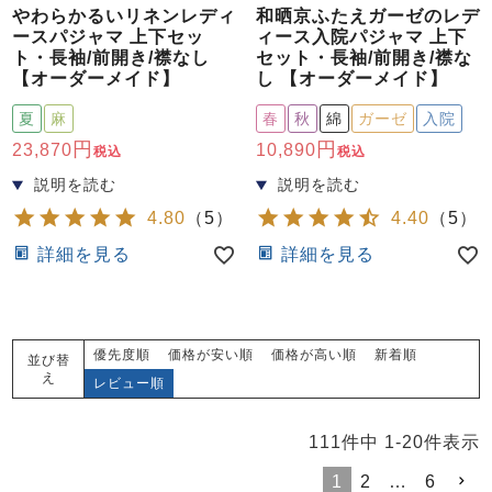
やわらかるいリネンレディ
和晒京ふたえガーゼのレデ
ースパジャマ 上下セッ
ィース入院パジャマ 上下
ト・長袖/前開き/襟なし
セット・長袖/前開き/襟な
【オーダーメイド】
し 【オーダーメイド】
夏
麻
春
秋
綿
ガーゼ
入院
23,870
10,890
税込
税込
4.80
（
5
）
4.40
（
5
）
詳細を見る
詳細を見る
優先度順
価格が安い順
価格が高い順
新着順
並び替
え
レビュー順
111
件中
1
-
20
件表示
1
2
…
6