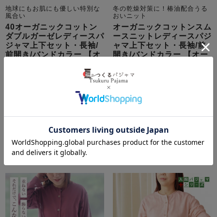
地球にもお肌にも優しい特別な
冬の乾燥対策に！椿油配合うる
風合い
おいニット
40オーガニックコットン
オーガニックコットンスム
ダブルガーゼレディースパ
ースニットレディースパジ
ジャマ上下セット・長袖/
ャマ上下セット・長袖/前
前開き/バンドカラー 【オ
開き/バンドカラー 【オー
ーダーメイド】
ダーメイド】
春
秋
綿
ガーゼ
冬
綿
ニット
オーガニック
オーガニック
12,100
14,740
税込
税込
詳細を見る
詳細を見る