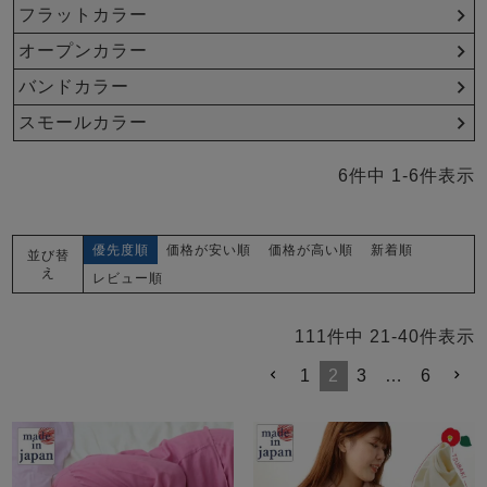
メンズパジャマ
フラットカラー
上着単品
オープンカラー
作務衣
胸がすけない
羽織・バスロ
体型別におすすめパジ
年齢別におすすめパジ
ルームウェア
会社概要
お買い物ガイド
安心の日本製
ーブ
ャマ
ャマ
バンドカラー
スモールカラー
サッカー/ちぢみ 楊
ニット/ストレッチ
起毛/フランネル
柳
6
件中
1
-
6
件表示
ズボン単品
SDGsの取り組み
インナーウェア
生活雑貨
カタログギフト
優先度順
価格が安い順
価格が高い順
新着順
並び替
え
レビュー順
春
夏
秋
冬
柄物
111
件中
21
-
40
件表示
長袖
半袖
七分袖
ガールズパジャマ
1
2
3
…
6
すべてのメン
ズ
売れ筋ランキング
新着商品
パジャマ
- Item Ranking -
- New Arrival -