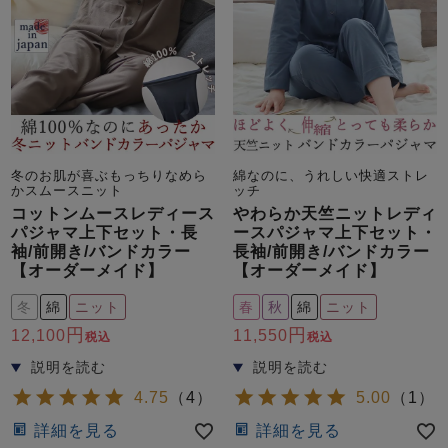
冬のお肌が喜ぶもっちりなめら
綿なのに、うれしい快適ストレ
かスムースニット
ッチ
コットンムースレディース
やわらか天竺ニットレディ
パジャマ上下セット・長
ースパジャマ上下セット・
袖/前開き/バンドカラー
長袖/前開き/バンドカラー
【オーダーメイド】
【オーダーメイド】
冬
綿
ニット
春
秋
綿
ニット
12,100
11,550
税込
税込
4.75
（
4
）
5.00
（
1
）
詳細を見る
詳細を見る