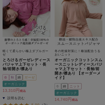
前開き
かぶり
スリーパー
目的別でさがす一覧はこちら
売れ筋ランキング
新着商品
- Item Ranking -
- New Arrival -
上着単品
作務衣
羽織・バスロ
すべての生地一覧はこちら
春
夏
秋
冬
ーブ
ボーイズパジャマ
軽くて柔らかい極上ダブルガー
冬の乾燥対策に！椿油配合うる
ゼ
おいニット
ズボン単品
とろけるガーゼレディース
オーガニックコットンスム
パジャマ上下セット・長
ースニットレディースパジ
袖/前開き/襟あり
ャマ上下セット・長袖/前
開き/襟あり 【オーダーメ
春
秋
綿
ガーゼ
イド】
オーガニック
冬
綿
ニット
13,310
税込
オーガニック
ガールズ長袖
ガールズ半袖
ワンピース
春
夏
秋
冬
14,740
税込
すべてのキッ