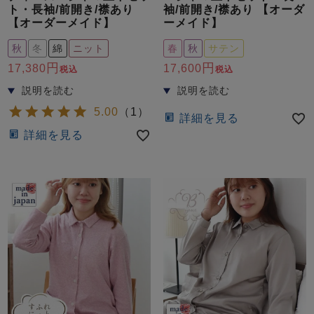
ト・長袖/前開き/襟あり
袖/前開き/襟あり 【オーダ
【オーダーメイド】
ーメイド】
秋
冬
綿
ニット
春
秋
サテン
17,380
17,600
税込
税込
5.00
（
1
）
詳細を見る
売れ筋ランキング
新着商品
- Item Ranking -
- New Arrival -
詳細を見る
すべてのデザインのパジャマ一覧はこちら