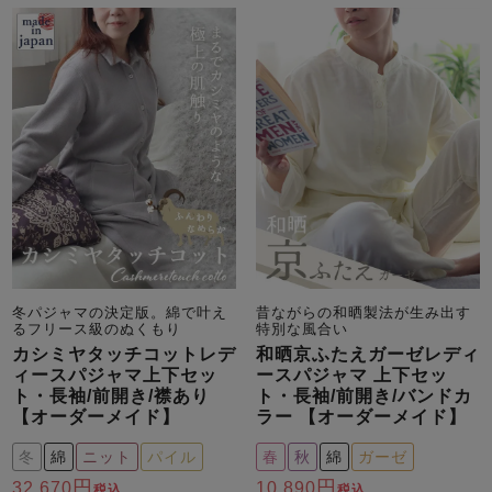
冬パジャマの決定版。綿で叶え
昔ながらの和晒製法が生み出す
るフリース級のぬくもり
特別な風合い
カシミヤタッチコットレデ
和晒京ふたえガーゼレディ
ィースパジャマ上下セッ
ースパジャマ 上下セッ
ト・長袖/前開き/襟あり
ト・長袖/前開き/バンドカ
【オーダーメイド】
ラー 【オーダーメイド】
冬
綿
ニット
パイル
春
秋
綿
ガーゼ
32,670
10,890
税込
税込