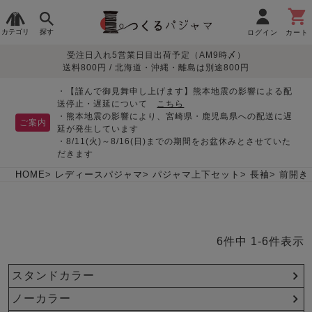
カテゴリ
探す
ログイン
カート
受注日入れ5営業日目出荷予定（AM9時〆）
季節で
生地で
目的別で
デザインで
はじめて
送料800円 / 北海道・沖縄・離島は別途800円
さがす
さがす
さがす
さがす
の方へ
レディースパジャマ
・【謹んで御見舞申し上げます】熊本地震の影響による配
送停止・遅延について
こちら
・熊本地震の影響により、宮崎県・鹿児島県への配送に遅
ご案内
延が発生しています
・8/11(火)～8/16(日)までの期間をお盆休みとさせていた
敏感肌用
入院・介護
つくるパジャマとは
胸が目立たない
夏パジャマ特集
迷ったら、まずはこの
だきます
パジャマ
パジャマ
パジャマ！
綿100%
リネン・麻
シルク/絹
長袖
半袖
七分袖
HOME
レディースパジャマ
パジャマ上下セット
長袖
前開き
すべてのレデ
ィース
パジャマ
6
件中
1
-
6
件表示
マタニティ
ペアで
お支払い・送料・配送
返品・交換について
眠れる作務衣特集
よくあるご質問
前開き
かぶり
ワンピース
パジャマ
そろえたい
について
スタンドカラー
オーガニック素材
ガーゼ
サテン織り
春
夏
秋
冬
ノーカラー