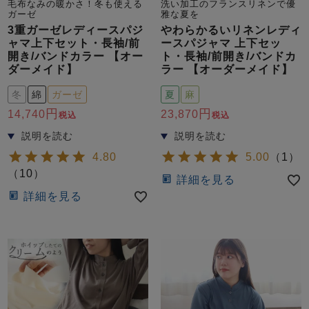
毛布なみの暖かさ！冬も使える
洗い加工のフランスリネンで優
ガーゼ
雅な夏を
3重ガーゼレディースパジ
やわらかるいリネンレディ
ャマ上下セット・長袖/前
ースパジャマ 上下セッ
開き/バンドカラー 【オー
ト・長袖/前開き/バンドカ
ダーメイド】
ラー 【オーダーメイド】
冬
綿
ガーゼ
夏
麻
14,740
23,870
税込
税込
4.80
5.00
（
1
）
（
10
）
詳細を見る
詳細を見る