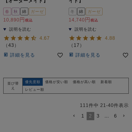
【オーダーメイド】
イド】
春
秋
綿
ガーゼ
冬
綿
ガーゼ
10,890
14,740
税込
税込
4.67
4.88
（
43
）
（
17
）
詳細を見る
詳細を見る
優先度順
価格が安い順
価格が高い順
新着順
並び替
え
レビュー順
111
件中
21
-
40
件表示
1
2
3
…
6