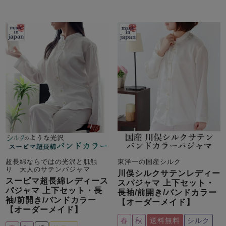
超長綿ならではの光沢と肌触
東洋一の国産シルク
り 大人のサテンパジャマ
川俣シルクサテンレディー
スーピマ超長綿レディース
スパジャマ 上下セット・
パジャマ 上下セット・長
長袖/前開き/バンドカラー
袖/前開き/バンドカラー
【オーダーメイド】
【オーダーメイド】
春
秋
送料無料
シルク