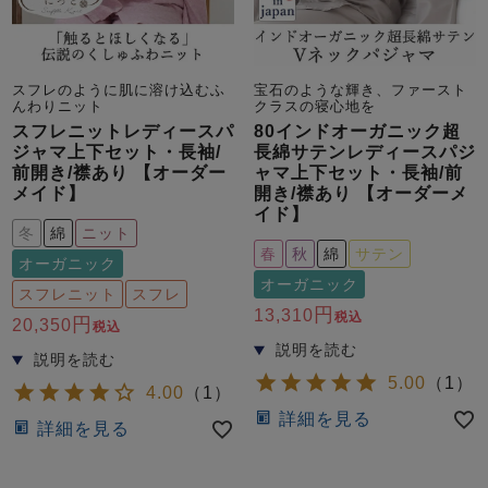
スフレのように肌に溶け込むふ
宝石のような輝き、ファースト
んわりニット
クラスの寝心地を
スフレニットレディースパ
80インドオーガニック超
ジャマ上下セット・長袖/
長綿サテンレディースパジ
前開き/襟あり 【オーダー
ャマ上下セット・長袖/前
メイド】
開き/襟あり 【オーダーメ
イド】
冬
綿
ニット
春
秋
綿
サテン
オーガニック
オーガニック
スフレニット
スフレ
13,310
税込
20,350
税込
5.00
（
1
）
4.00
（
1
）
詳細を見る
詳細を見る