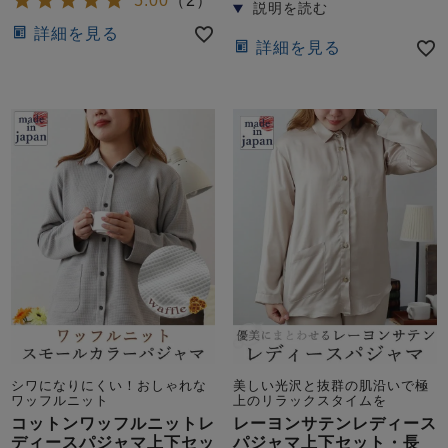
5.00
（
2
）
ズ
パジャマ
詳細を見る
詳細を見る
ガールズ前開
ガールズかぶ
ボーイズ長袖
き
り
売れ筋ランキング
新着商品
- Item Ranking -
- New Arrival -
ボーイズ半袖
ボーイズ前開
ボーイズかぶ
き
り
すべての季節のパジャマ一覧はこちら
シワになりにくい！おしゃれな
美しい光沢と抜群の肌沿いで極
ガールズ
上着
ガールズ
ズボ
ボーイズ
上着
ボーイズ
ズボ
ワッフルニット
上のリラックスタイムを
単品
ン単品
単品
ン単品
コットンワッフルニットレ
レーヨンサテンレディース
ディースパジャマ上下セッ
パジャマ上下セット・長