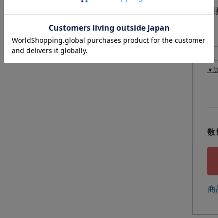
選
▼
商