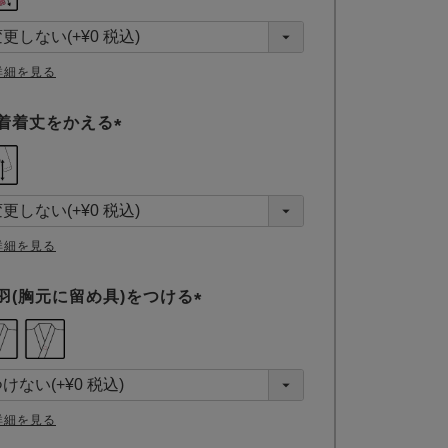
必
須
)
詳細を見る
着着丈をかえる
(
必
須
)
詳細を見る
羽(胸元に留め具)をつける
(
必
須
)
詳細を見る