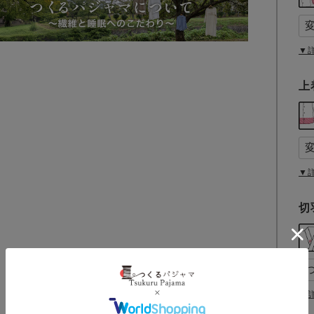
▼
上
▼
切
▼