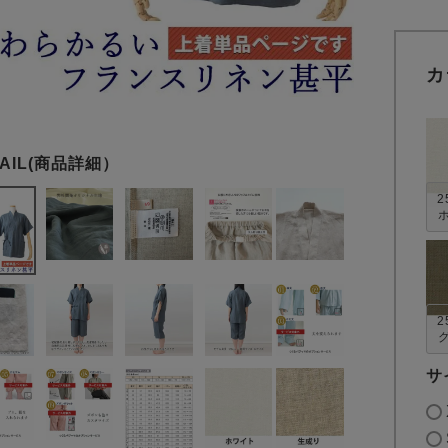
カ
2
2
サ