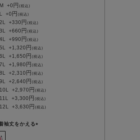
須
M
+
0
税込
)
L
+
0
税込
2L
+
330
税込
3L
+
660
税込
4L
+
990
税込
5L
+
1,320
税込
6L
+
1,650
税込
7L
+
1,980
税込
8L
+
2,310
税込
9L
+
2,640
税込
10L
+
2,970
税込
11L
+
3,300
税込
12L
+
3,630
税込
着袖丈をかえる
(