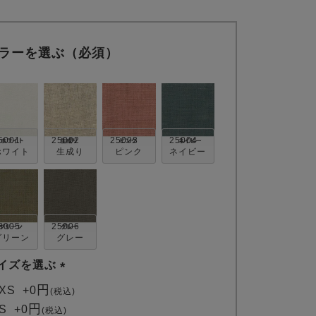
ラーを選ぶ（必須）
5001
25002
25003
25004
ホワイト
生成り
ピンク
ネイビー
5005
25006
グリーン
グレー
イズを選ぶ
(
XS
+
0
税込
必
S
+
0
税込