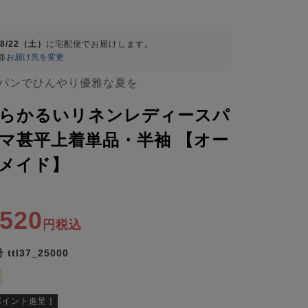
08/22（土）
に
宅配便
でお届けします。
都
お届け先を変更
パンでひんやり優雅な夏を
らかるいリネンレディースパ
マ甚平上着単品・半袖 【オー
メイド】
,520
税込
号
ttl37_25000
ポイント進呈 ]