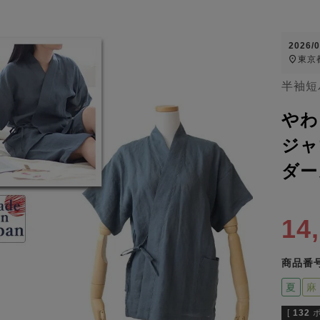
2026/
東京
半袖短
やわ
ジャ
ダー
14
商品番
夏
麻
[
132