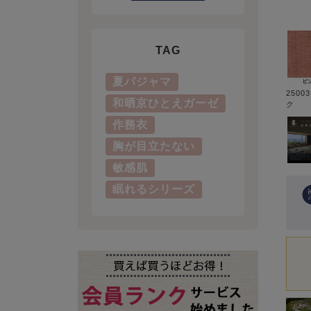
TAG
夏パジャマ
2500
和晒京ひとえガーゼ
ク
作務衣
胸が目立たない
敏感肌
眠れるシリーズ