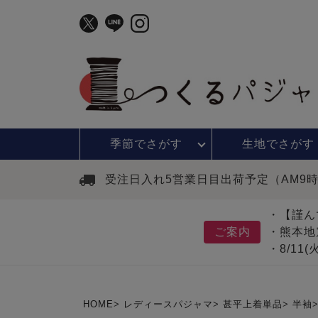
季節で
さがす
生地で
さがす
受注日入れ5営業日目出荷予定（AM9
・【謹ん
ご案内
・熊本地
・8/11
HOME
レディースパジャマ
甚平上着単品
半袖