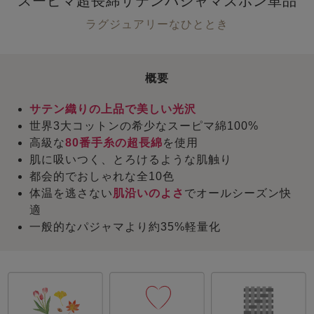
スーピマ超長綿サテンパジャマズボン単品
ラグジュアリーなひととき
概要
サテン織りの上品で美しい光沢
世界3大コットンの希少なスーピマ綿100%
高級な
80番手糸の超長綿
を使用
肌に吸いつく、とろけるような肌触り
都会的でおしゃれな全10色
体温を逃さない
肌沿いのよさ
でオールシーズン快
適
一般的なパジャマより約35%軽量化