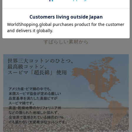
素材について
これが綿100%？ため息のでるようなスーピ
マ超長綿サテンの輝きは
すばらしい素材から