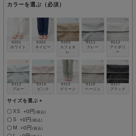
カラーを選ぶ（必須）
9301
9302
9303
9311
9312
ホワイト
ネイビー
カフェオ
グレー
アイボリ
売れ筋ランキング
新着商品
レ
ー
- Item Ranking -
- New Arrival -
すべてのデザインのパジャマ一覧はこちら
9313
9314
9315
9316
9317
ブルー
ピンク
グリーン
ベージュ
ブラック
サイズを選ぶ
(
XS
+
0
税込
必
S
+
0
税込
須
M
+
0
税込
)
L