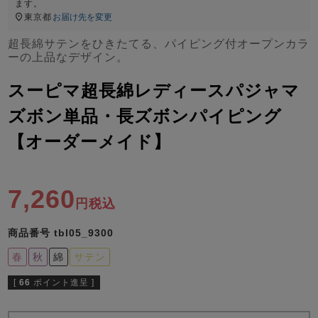
ズ
ます。
パジャマ
東京都
お届け先を変更
超長綿サテンをひきたてる、パイピング付オープンカラ
ーの上品なデザイン。
ガールズ前開
ガールズかぶ
ボーイズ長袖
き
り
スーピマ超長綿レディースパジャマ
ズボン単品・長ズボンパイピング
売れ筋ランキング
新着商品
【オーダーメイド】
- Item Ranking -
- New Arrival -
ボーイズ半袖
ボーイズ前開
ボーイズかぶ
き
り
すべての季節のパジャマ一覧はこちら
7,260
税込
商品番号
tbl05_9300
春
秋
綿
サテン
ガールズ
上着
ガールズ
ズボ
ボーイズ
上着
ボーイズ
ズボ
[
66
ポイント進呈 ]
単品
ン単品
単品
ン単品