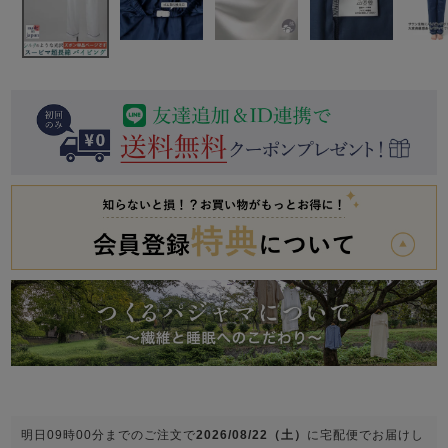
前開き
かぶり
スリーパー
目的別でさがす一覧はこちら
売れ筋ランキング
新着商品
- Item Ranking -
- New Arrival -
上着単品
作務衣
羽織・バスロ
すべての生地一覧はこちら
春
夏
秋
冬
ーブ
ボーイズパジャマ
ズボン単品
ガールズ長袖
ガールズ半袖
ワンピース
春
夏
秋
冬
すべてのキッ
明日
09時00分
までのご注文で
2026/08/22（土）
に
宅配便
でお届けし