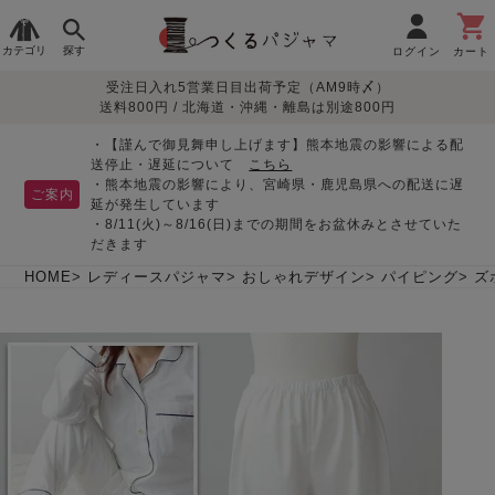
カテゴリ
探す
ログイン
カート
受注日入れ5営業日目出荷予定（AM9時〆）
季節で
生地で
目的別で
デザインで
はじめて
送料800円 / 北海道・沖縄・離島は別途800円
さがす
さがす
さがす
さがす
の方へ
レディースパジャマ
・【謹んで御見舞申し上げます】熊本地震の影響による配
送停止・遅延について
こちら
・熊本地震の影響により、宮崎県・鹿児島県への配送に遅
ご案内
延が発生しています
・8/11(火)～8/16(日)までの期間をお盆休みとさせていた
敏感肌用
入院・介護
つくるパジャマとは
胸が目立たない
夏パジャマ特集
迷ったら、まずはこの
だきます
パジャマ
パジャマ
パジャマ！
綿100%
リネン・麻
シルク/絹
長袖
半袖
七分袖
HOME
レディースパジャマ
おしゃれデザイン
パイピング
ズ
すべてのレデ
ィース
パジャマ
マタニティ
ペアで
お支払い・送料・配送
返品・交換について
眠れる作務衣特集
よくあるご質問
前開き
かぶり
ワンピース
パジャマ
そろえたい
について
オーガニック素材
ガーゼ
サテン織り
春
夏
秋
冬