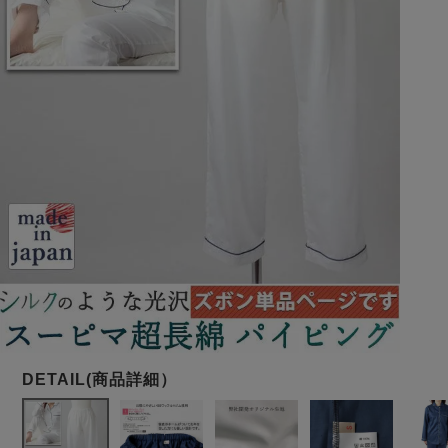
メンズパジャマ
上着単品
作務衣
胸がすけない
羽織・バスロ
体型別におすすめパジ
年齢別におすすめパジ
ルームウェア
会社概要
お買い物ガイド
安心の日本製
ーブ
ャマ
ャマ
サッカー/ちぢみ 楊
ニット/ストレッチ
起毛/フランネル
柳
ズボン単品
SDGsの取り組み
インナーウェア
生活雑貨
カタログギフト
春
夏
秋
冬
柄物
長袖
半袖
七分袖
ガールズパジャマ
すべてのメン
ズ
売れ筋ランキング
新着商品
パジャマ
- Item Ranking -
- New Arrival -