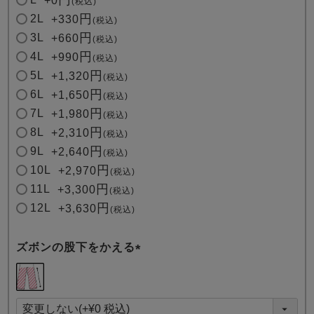
+
0
税込
2L
+
330
税込
3L
+
660
税込
4L
+
990
税込
5L
+
1,320
税込
6L
+
1,650
税込
7L
+
1,980
税込
8L
+
2,310
税込
9L
+
2,640
税込
10L
+
2,970
税込
11L
+
3,300
税込
12L
+
3,630
税込
ズボンの股下をかえる
(
必
須