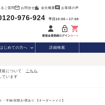
あるご質問
お問合せ
会社概要
お客様の声
0120-976-924
平日10:00～17:00
新規会員登録
ログイン
カート
はじめて
の方へ
詳細検索
・遅延について
こちら
しています
ト・半袖/前開き/襟あり 【オーダーメイド】