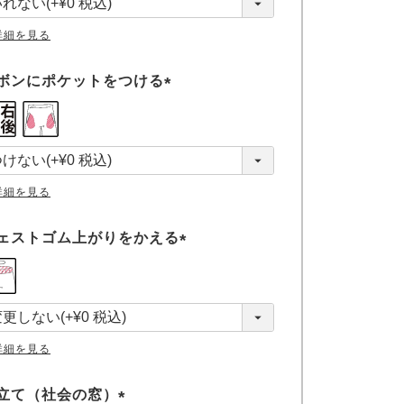
)
詳細を見る
ボンにポケットをつける
(
必
須
)
詳細を見る
ェストゴム上がりをかえる
(
必
須
)
詳細を見る
立て（社会の窓）