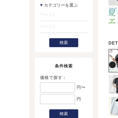
検索
条件検索
価格で探す：
円〜
円
検索