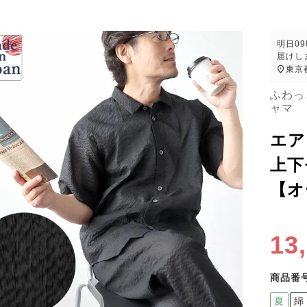
明日
0
届けし
東京
ふわっ
ャマ
エア
上下
【オ
13
商品番
夏
綿