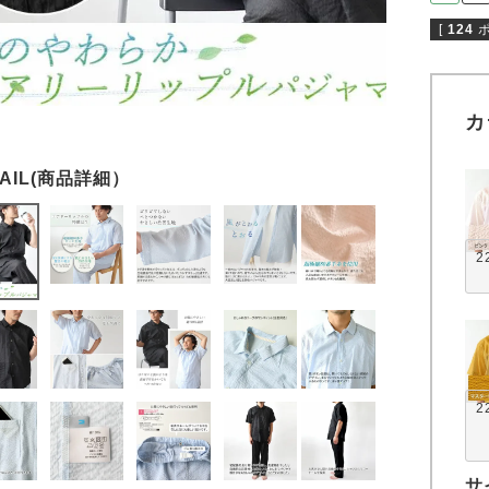
[
124
カ
2
2
サ