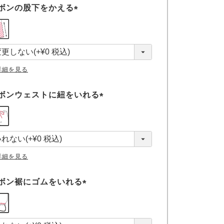
ボンの股下をかえる
(
必
須
)
詳細を見る
ボンウェストに紐をいれる
(
必
須
)
詳細を見る
ボン裾にゴムをいれる
(
必
須