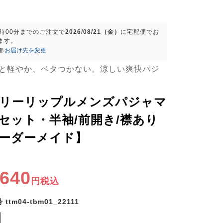
9時00分
までのご注文で
2026/08/21（金）
に
宅配便
でお
ます。
都
お届け先を変更
と軽やか、ベタつかない。涼しい爽快パジ
リーリップルメンズパジャマ
セット・半袖/前開き/襟あり
ーダーメイド】
,640
税込
号
ttm04-tbm01_22111