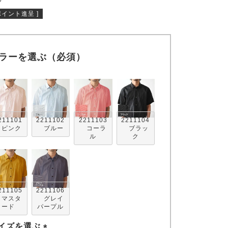
ポイント進呈 ]
ラーを選ぶ（必須）
211101
2211102
2211103
2211104
ピンク
ブルー
コーラ
ブラッ
ル
ク
211105
2211106
マスタ
グレイ
ード
パープル
イズを選ぶ