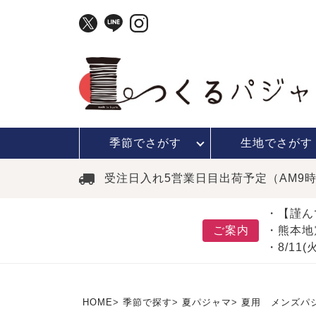
季節で
さがす
生地で
さがす
受注日入れ5営業日目出荷予定（AM9
・【謹ん
ご案内
・熊本地
・8/11
HOME
季節で探す
夏パジャマ
夏用 メンズパ