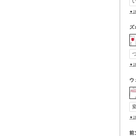
▼
ズ
▼
ウ
▼
前