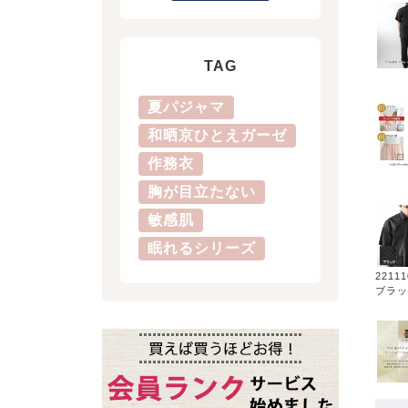
TAG
夏パジャマ
和晒京ひとえガーゼ
作務衣
胸が目立たない
敏感肌
眠れるシリーズ
2211
ブラッ