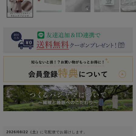
前開き
かぶり
スリーパー
目的別でさがす一覧はこちら
売れ筋ランキング
新着商品
- Item Ranking -
- New Arrival -
上着単品
作務衣
羽織・バスロ
すべての生地一覧はこちら
春
夏
秋
冬
ーブ
ボーイズパジャマ
ズボン単品
ガールズ長袖
ガールズ半袖
ワンピース
春
夏
秋
冬
すべてのキッ
2026/08/22（土）
に
宅配便
でお届けします。