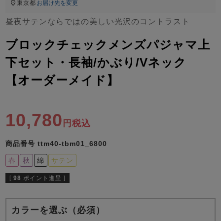
ズ
東京都
お届け先を変更
パジャマ
昼夜サテンならではの美しい光沢のコントラスト
ガールズ前開
ガールズかぶ
ボーイズ長袖
ブロックチェックメンズパジャマ上
き
り
下セット・長袖/かぶり/Vネック
【オーダーメイド】
売れ筋ランキング
新着商品
- Item Ranking -
- New Arrival -
ボーイズ半袖
ボーイズ前開
ボーイズかぶ
10,780
税込
き
り
すべての季節のパジャマ一覧はこちら
商品番号
ttm40-tbm01_6800
春
秋
綿
サテン
[
98
ポイント進呈 ]
ガールズ
上着
ガールズ
ズボ
ボーイズ
上着
ボーイズ
ズボ
単品
ン単品
単品
ン単品
カラーを選ぶ（必須）