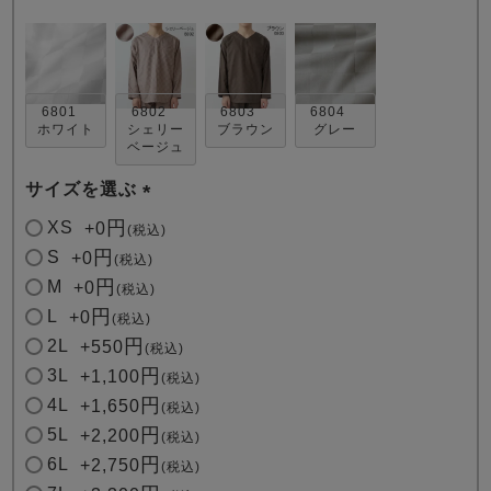
6801
6802
6803
6804
ホワイト
シェリー
ブラウン
グレー
ベージュ
売れ筋ランキング
新着商品
サイズを選ぶ
- Item Ranking -
- New Arrival -
(
XS
+
0
税込
必
S
+
0
税込
須
すべてのデザインのパジャマ一覧はこちら
M
+
0
税込
)
L
+
0
税込
2L
+
550
税込
3L
+
1,100
税込
4L
+
1,650
税込
5L
+
2,200
税込
6L
+
2,750
税込