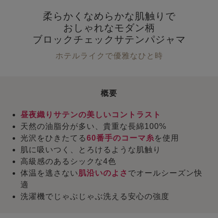
柔らかくなめらかな肌触りで
おしゃれなモダン柄
ブロックチェックサテンパジャマ
ホテルライクで優雅なひと時
概要
昼夜織りサテンの美しいコントラスト
天然の油脂分が多い、貴重な長綿100%
光沢をひきたてる
60番手のコーマ糸
を使用
肌に吸いつく、とろけるような肌触り
高級感のあるシックな4色
体温を逃さない
肌沿いのよさ
でオールシーズン快
適
洗濯機でじゃぶじゃぶ洗える安心の強度