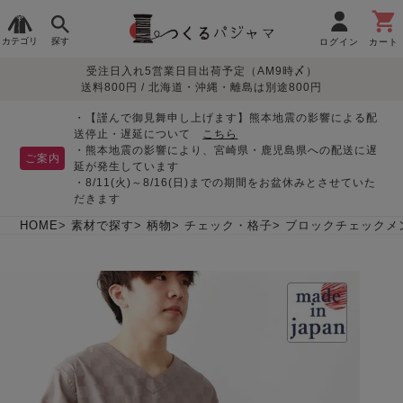
カテゴリ
探す
ログイン
カート
受注日入れ5営業日目出荷予定（AM9時〆）
季節で
生地で
目的別で
デザインで
はじめて
送料800円 / 北海道・沖縄・離島は別途800円
さがす
さがす
さがす
さがす
の方へ
レディースパジャマ
・【謹んで御見舞申し上げます】熊本地震の影響による配
送停止・遅延について
こちら
・熊本地震の影響により、宮崎県・鹿児島県への配送に遅
ご案内
延が発生しています
・8/11(火)～8/16(日)までの期間をお盆休みとさせていた
敏感肌用
入院・介護
つくるパジャマとは
胸が目立たない
夏パジャマ特集
迷ったら、まずはこの
だきます
パジャマ
パジャマ
パジャマ！
綿100%
リネン・麻
シルク/絹
長袖
半袖
七分袖
HOME
素材で探す
柄物
チェック・格子
ブロックチェックメ
すべてのレデ
ィース
パジャマ
マタニティ
ペアで
お支払い・送料・配送
返品・交換について
眠れる作務衣特集
よくあるご質問
前開き
かぶり
ワンピース
パジャマ
そろえたい
について
オーガニック素材
ガーゼ
サテン織り
春
夏
秋
冬