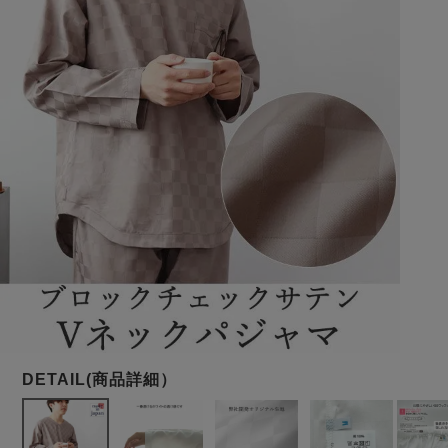
メンズパジャマ
上着単品
作務衣
胸がすけない
羽織・バスロ
体型別におすすめパジ
年齢別におすすめパジ
ルームウェア
会社概要
お買い物ガイド
安心の日本製
ーブ
ャマ
ャマ
サッカー/ちぢみ 楊
ニット/ストレッチ
起毛/フランネル
柳
ズボン単品
SDGsの取り組み
インナーウェア
生活雑貨
カタログギフト
春
夏
秋
冬
柄物
長袖
半袖
七分袖
ガールズパジャマ
すべてのメン
ズ
売れ筋ランキング
新着商品
パジャマ
- Item Ranking -
- New Arrival -